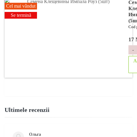
Сем
Cel mai vândut
Кл
Имп
Se termină
(5ш
Cod 
17
-
A
Ultimele recenzii
Ольга