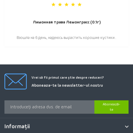
Лимонная трава Лемонграсс (0.1г)
Взошла на 6 день, надеюсь вырастить хорошие кустики..
Vrei să fii primul care știe despre reduceri?
Aboneaza-te la newsletter-ul nostru
Abonează-
te
Informaţii