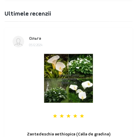
Ultimele recenzii
Ольга
05.12.2024
Zantedeschia aethiopica (Calla de gradina)