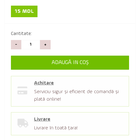
15 MDL
Cantitate:
-
+
ADAUGĂ IN COŞ
Achitare
Serviciu sigur şi eficient de comandă şi
plată online!
Livrare
Livrare în toată țara!