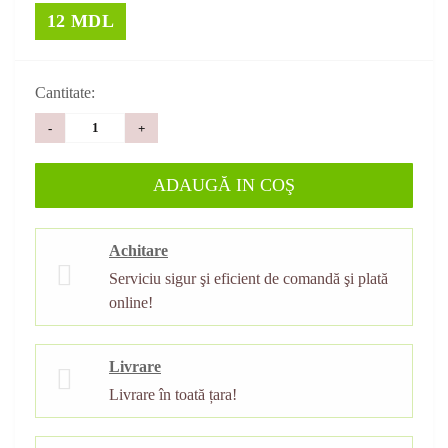
12 MDL
Cantitate:
-
+
ADAUGĂ IN COŞ
Achitare
Serviciu sigur şi eficient de comandă şi plată
online!
Livrare
Livrare în toată țara!