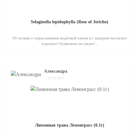
Selaginella lepidophylla (Rose of Jericho)
От полива о опрыскавания водичкой ожила и с каждым часом все
хорошеет буквально на глазах! ..
Александра
10.12.2023
Лимонная трава Лемонграсс (0.1г)