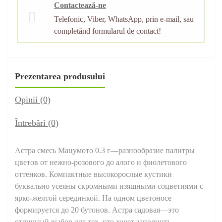
Contactează-ne
Telefonic, Viber, WhatsApp, prin e-mail, sau
completând formularul de contact!
Prezentarea produsului
Opinii (0)
Întrebări
(0)
Астра смесь Мацумото 0.3 г—разнообразие палитры
цветов от нежно-розового до алого и фиолетового
оттенков. Компактные высокорослые кустики
буквально усеяны скромными изящными соцветиями с
ярко-желтой серединкой. На одном цветоносе
формируется до 20 бутонов. Астра садовая—это
отличный выбор для тех, кто хочет заполнить