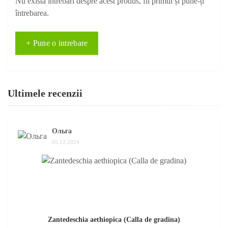
Nu există întrebări despre acest produs, fii primul și pune-ți
întrebarea.
+ Pune o intrebare
Ultimele recenzii
Ольга
05.12.2024
Zantedeschia aethiopica (Calla de gradina)