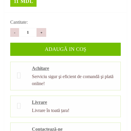
11 MDL
Cantitate:
-
+
ADAUGĂ IN COŞ
Achitare
Serviciu sigur şi eficient de comandă şi plată
online!
Livrare
Livrare în toată țara!
Contactează-ne