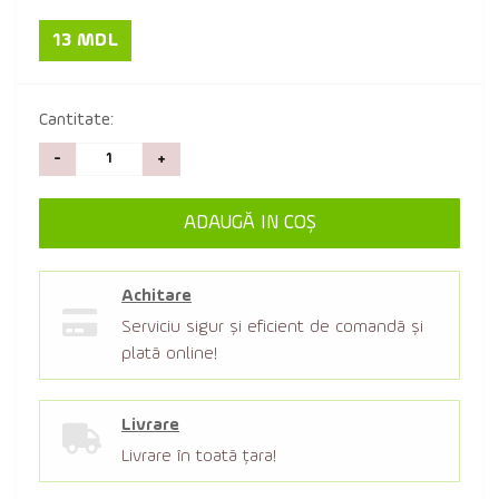
13 MDL
Cantitate:
-
+
ADAUGĂ IN COŞ
Achitare
Serviciu sigur şi eficient de comandă şi
plată online!
Livrare
Livrare în toată țara!