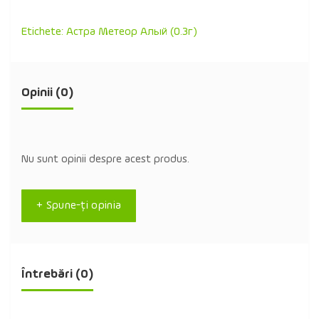
Etichete:
Астра Метеор Алый (0.3г)
Opinii (0)
Nu sunt opinii despre acest produs.
+ Spune-ţi opinia
Întrebări
(0)