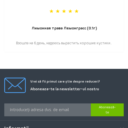
Лимонная трава Лемонграсс (0.1г)
Взошла на 6 день, надеюсь вырастить хорошие кустики..
Vrei să fii primul care știe despre reduceri?
Aboneaza-te la newsletter-ul nostru
Abonează-
te