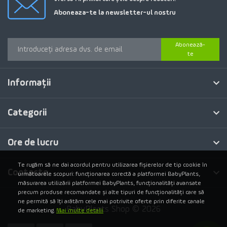
Aboneaza-te la newsletter-ul nostru
Abonează-
te
Informaţii
Categorii
Ore de lucru
Te rugăm să ne dai acordul pentru utilizarea fișierelor de tip cookie în
Contacte
următoarele scopuri: funcționarea corectă a platformei BabyPlants,
măsurarea utilizării platformei BabyPlants, funcționalități avansate
precum produse recomandate și alte tipuri de funcționalități care să
ne permită să îți arătăm cele mai potrivite oferte prin diferite canale
BabyPlants Shop © 2026
de marketing.
Mai multe detalii