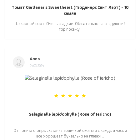
Томат Gardener's Sweetheart (Гарденерс Свит Харт) - 10
семян
Шикарный сорт. Очень сладкие. Обязательно на следующий
год посажу..
Алла
04.03.2024
Selaginella lepidophylla (Rose of Jericho)
От полива о опрыскавания водичкой ожила и с каждым часом
все хорошеет буквально на глазах! ..