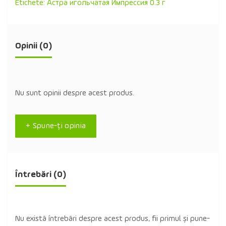
Etichete:
Астра игольчатая Импрессия 0.3 г
Opinii (0)
Nu sunt opinii despre acest produs.
+ Spune-ţi opinia
Întrebări
(0)
Nu există întrebări despre acest produs, fii primul și pune-