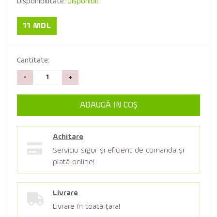
Disponibilitate:
Disponibil
11 MDL
Cantitate:
-
+
ADAUGĂ IN COŞ
Achitare
Serviciu sigur şi eficient de comandă şi
plată online!
Livrare
Livrare în toată țara!