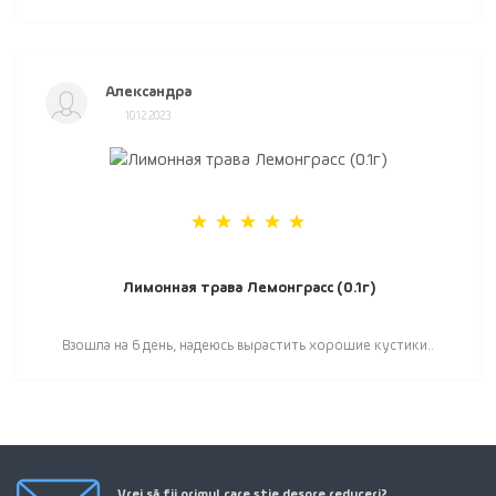
Александра
10.12.2023
Лимонная трава Лемонграсс (0.1г)
Взошла на 6 день, надеюсь вырастить хорошие кустики..
Vrei să fii primul care știe despre reduceri?