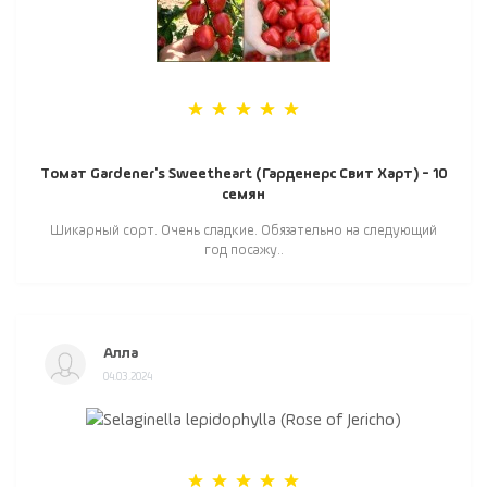
Томат Gardener's Sweetheart (Гарденерс Свит Харт) - 10
семян
Шикарный сорт. Очень сладкие. Обязательно на следующий
год посажу..
Алла
04.03.2024