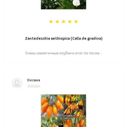
Zantedeschia aethiopica (Calla de gradina)
Очень симпатичные клубни и итог по посже...
Оксана
19.09.2024