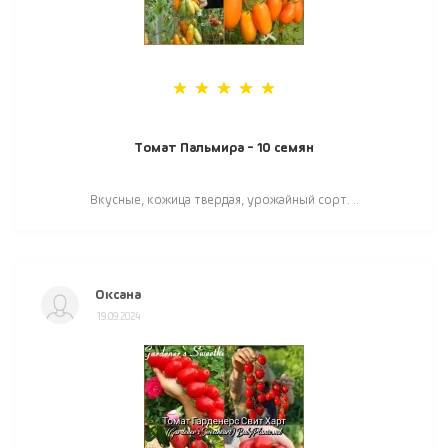
Томат Пальмира - 10 семян
Вкусные, кожица твердая, урожайный сорт. ..
Оксана
19.09.2024