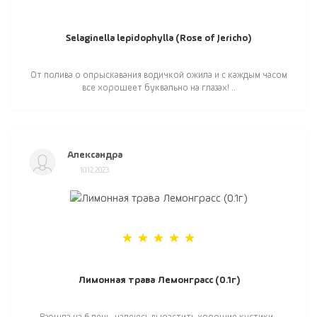
Selaginella lepidophylla (Rose of Jericho)
От полива о опрыскавания водичкой ожила и с каждым часом
все хорошеет буквально на глазах! ..
Александра
10.12.2023
Лимонная трава Лемонграсс (0.1г)