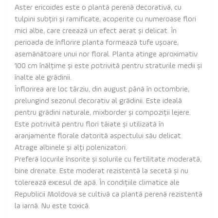
Aster ericoides este o plantă perenă decorativă, cu
tulpini subțiri și ramificate, acoperite cu numeroase flori
mici albe, care creează un efect aerat și delicat. În
perioada de înflorire planta formează tufe ușoare,
asemănătoare unui nor floral. Planta atinge aproximativ
100 cm înălțime și este potrivită pentru straturile medii și
înalte ale grădinii.
Înflorirea are loc târziu, din august până în octombrie,
prelungind sezonul decorativ al grădinii. Este ideală
pentru grădini naturale, mixborder și compoziții lejere.
Este potrivită pentru flori tăiate și utilizată în
aranjamente florale datorită aspectului său delicat.
Atrage albinele și alți polenizatori.
Preferă locurile însorite și solurile cu fertilitate moderată,
bine drenate. Este moderat rezistentă la secetă și nu
tolerează excesul de apă. În condițiile climatice ale
Republicii Moldova se cultivă ca plantă perenă rezistentă
la iarnă. Nu este toxică.