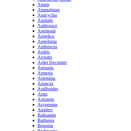
Ammi
Ammobium
Anacyclus
Anafalis
Androsace
Anemonă
Angelica
Angelonia
Anthriscus
Arabis
Arctotis
Ardei Decorativ
Arenaria
Armeria
Artemisia
Aruncus
Astilboides
Astra
Astrantia
Asyneuma
Atriplex
Balisamin
Barbarea
Begonia
Brahicoma