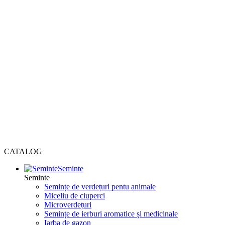
CATALOG
Seminte
Seminte
Semințe de verdețuri pentu animale
Miceliu de ciuperci
Microverdețuri
Semințe de ierburi aromatice și medicinale
Iarba de gazon