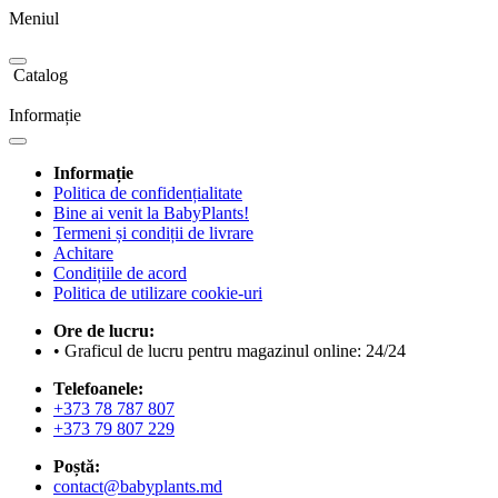
Meniul
Catalog
Informație
Informație
Politica de confidențialitate
Bine ai venit la BabyPlants!
Termeni și condiții de livrare
Achitare
Condițiile de acord
Politica de utilizare cookie-uri
Ore de lucru:
• Graficul de lucru pentru magazinul online: 24/24
Telefoanele:
+373 78 787 807
+373 79 807 229
Poștă:
contact@babyplants.md