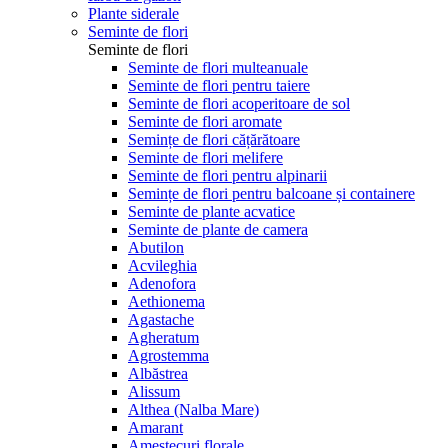
Plante siderale
Seminte de flori
Seminte de flori
Seminte de flori multeanuale
Seminte de flori pentru taiere
Seminte de flori acoperitoare de sol
Seminte de flori aromate
Semințe de flori cățărătoare
Seminte de flori melifere
Seminte de flori pentru alpinarii
Semințe de flori pentru balcoane și containere
Seminte de plante acvatice
Seminte de plante de camera
Abutilon
Acvileghia
Adenofora
Aethionema
Agastache
Agheratum
Agrostemma
Albăstrea
Alissum
Althea (Nalba Mare)
Amarant
Amestecuri florale