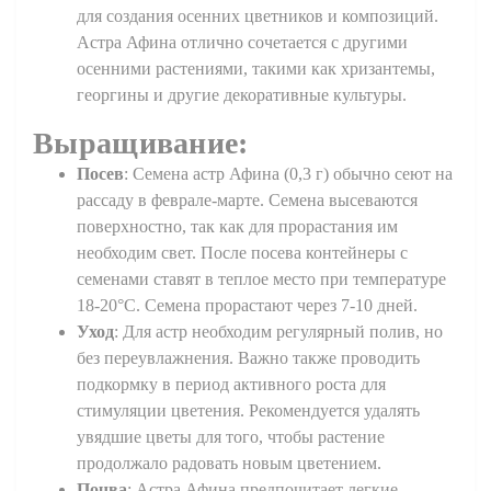
для создания осенних цветников и композиций.
Астра Афина отлично сочетается с другими
осенними растениями, такими как хризантемы,
георгины и другие декоративные культуры.
Выращивание:
Посев
: Семена астр Афина (0,3 г) обычно сеют на
рассаду в феврале-марте. Семена высеваются
поверхностно, так как для прорастания им
необходим свет. После посева контейнеры с
семенами ставят в теплое место при температуре
18-20°C. Семена прорастают через 7-10 дней.
Уход
: Для астр необходим регулярный полив, но
без переувлажнения. Важно также проводить
подкормку в период активного роста для
стимуляции цветения. Рекомендуется удалять
увядшие цветы для того, чтобы растение
продолжало радовать новым цветением.
Почва
: Астра Афина предпочитает легкие,