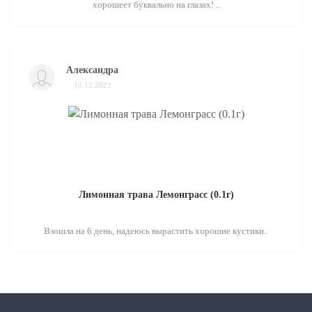
хорошеет буквально на глазах! ..
Александра
10.12.2023
Лимонная трава Лемонграсс (0.1г)
Взошла на 6 день, надеюсь вырастить хорошие кустики..