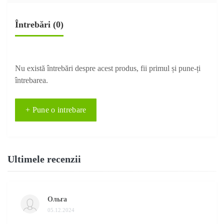
Întrebări
(0)
Nu există întrebări despre acest produs, fii primul și pune-ți
întrebarea.
+ Pune o intrebare
Ultimele recenzii
Ольга
05.12.2024