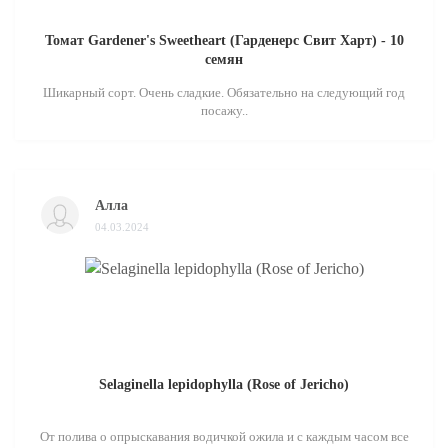
Томат Gardener's Sweetheart (Гарденерс Свит Харт) - 10
семян
Шикарный сорт. Очень сладкие. Обязательно на следующий год
посажу..
Алла
04.03.2024
Selaginella lepidophylla (Rose of Jericho)
От полива о опрыскавания водичкой ожила и с каждым часом все