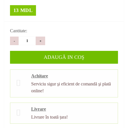
13 MDL
Cantitate:
-
+
ADAUGĂ IN COŞ
Achitare
Serviciu sigur şi eficient de comandă şi plată
online!
Livrare
Livrare în toată țara!