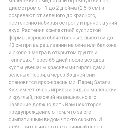
маленький помидор или огромную вишню,
диаметром от 1 до 2 дюйма (2,5-5 см) и
созревают от зеленого до красного,
постепенно набирая остроту и пряно-жгучий
вкус. Растения компактной кустистой
формы, хорошо облиственные, высотой до
40 см при выращивании на окне или балконе,
и около 1 метра в открытом грунте и
теплицах. Через 65 дней после всходов
кусты увешаны красивыми гирляндами
зеленых Черри, а через 85 дней они
становятся ярко-красными. Перец Satan’s
Kiss имеет очень игривый вид, он маленький
и круглый, похожий на вишню, но его
название должно дать Вам некоторое
предупреждение о том, что за его
симпатичным видом что-то скрыто. И
действительно, этот старинный перец