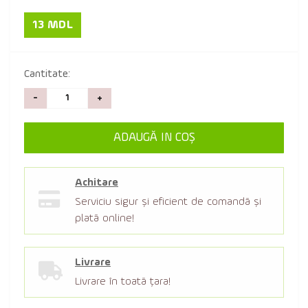
13 MDL
Cantitate:
-
+
ADAUGĂ IN COŞ
Achitare
Serviciu sigur şi eficient de comandă şi
plată online!
Livrare
Livrare în toată țara!