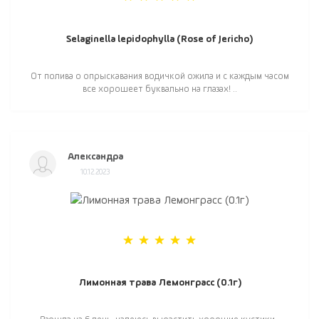
Selaginella lepidophylla (Rose of Jericho)
От полива о опрыскавания водичкой ожила и с каждым часом
все хорошеет буквально на глазах! ..
Александра
10.12.2023
Лимонная трава Лемонграсс (0.1г)