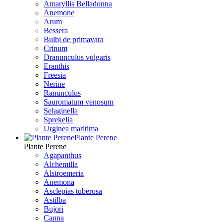
Amaryllis Belladonna
Anemone
Arum
Bessera
Bulbi de primavara
Crinum
Dranunculus vulgaris
Eranthis
Freesiа
Nerine
Ranunculus
Sauromatum venosum
Selaginella
Sprekelia
Urginea maritima
Plante Perene
Plante Perene
Agapanthus
Alchemilla
Alstroemeria
Anemona
Asclepias tuberosa
Astilba
Bujori
Canna