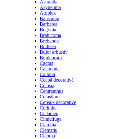
Astrantia
Asyneuma
Atriplex
Balisamin
Barbarea
Begonia
Brahicoma
Brebenoc
Budleea
Bujor arbustiv
Bupleurum
Cactus
Calaminta
Calluna
Ceapă decorativă
Celosia
Centranthus
Cerastium
Cereale decorative
Cerinthe
Ciclamen
Cimicifuga
Clarchia
Clematis
Cleoma