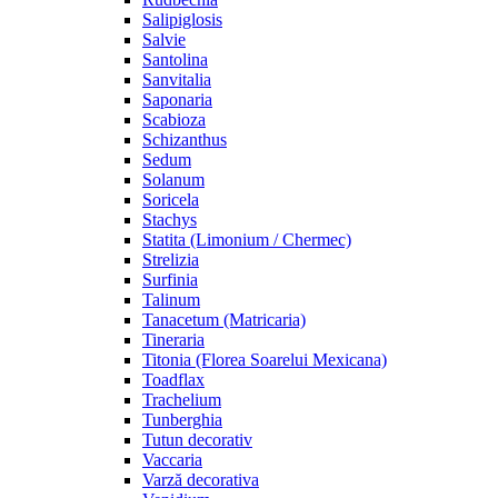
Salipiglosis
Salvie
Santolina
Sanvitalia
Saponaria
Scabioza
Schizanthus
Sedum
Solanum
Soricela
Stachys
Statita (Limonium / Chermec)
Strelizia
Surfinia
Talinum
Tanacetum (Matricaria)
Tineraria
Titonia (Florea Soarelui Mexicana)
Toadflax
Trachelium
Tunberghia
Tutun decorativ
Vaccaria
Varză decorativa