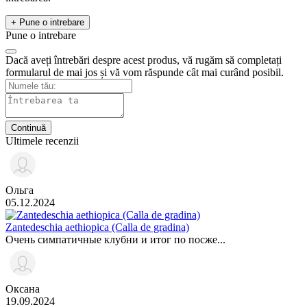
+ Pune o intrebare
Pune o intrebare
Dacă aveți întrebări despre acest produs, vă rugăm să completați
formularul de mai jos și vă vom răspunde cât mai curând posibil.
Continuă
Ultimele recenzii
Ольга
05.12.2024
Zantedeschia aethiopica (Calla de gradina)
Очень симпатичные клубни и итог по посже...
Оксана
19.09.2024