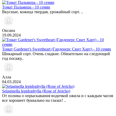
Томат Пальмира - 10 семян
Вкусные, кожица твердая, урожайный сорт. ..
Оксана
19.09.2024
Томат Gardener's Sweetheart (Гарденерс Свит Харт) - 10 семян
Шикарный сорт. Очень сладкие. Обязательно на следующий
год посажу..
Алла
04.03.2024
Selaginella lepidophylla (Rose of Jericho)
От полива о опрыскавания водичкой ожила и с каждым часом
все хорошеет буквально на глазах! ..