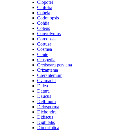
Clopotel
Cnifofia
Cobeia
Codonopsis
Cohiia
Coleus
Convolvulus
Coreopsis
Cortusa
Cosmea
Craite
Craspedia
Cretisoara persiana
Crizantema
Cserantemum
Cvamaclit
Dalea
Datura
Daucus
Delfinium
Delosperma
Dichondra
Didiscus
Dighitalis
Dimorfotica