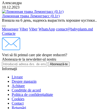
Александра
10.12.2023
Лимонная трава Лемонграсс (0.1г)
Взошла на 6 день, надеюсь вырастить хорошие кустики..
Messenger
Viber
Viber
WhatsApp
contact@babyplants.md
Contacte
Vrei să fii primul care știe despre reduceri?
Aboneaza-te la newsletter-ul nostru
Abonează-te
Informaţii
Livrare
Despre magazin
Achitare
Condițiile de acord
Politica de confidențialitate
Cookies
Contact
Returnări