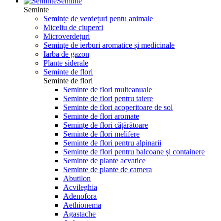
Seminte
Seminte
Semințe de verdețuri pentu animale
Miceliu de ciuperci
Microverdețuri
Semințe de ierburi aromatice și medicinale
Iarba de gazon
Plante siderale
Seminte de flori
Seminte de flori
Seminte de flori multeanuale
Seminte de flori pentru taiere
Seminte de flori acoperitoare de sol
Seminte de flori aromate
Semințe de flori cățărătoare
Seminte de flori melifere
Seminte de flori pentru alpinarii
Semințe de flori pentru balcoane și containere
Seminte de plante acvatice
Seminte de plante de camera
Abutilon
Acvileghia
Adenofora
Aethionema
Agastache