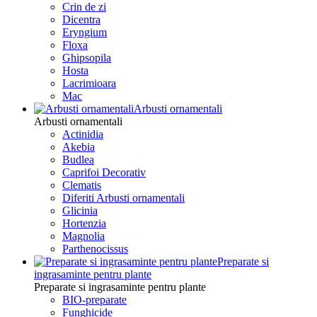
Crin de zi
Dicentra
Eryngium
Floxa
Ghipsopila
Hosta
Lacrimioara
Mac
Arbusti ornamentali
Arbusti ornamentali
Actinidia
Akebia
Budlea
Caprifoi Decorativ
Clematis
Diferiti Arbusti ornamentali
Glicinia
Hortenzia
Magnolia
Parthenocissus
Preparate si
ingrasaminte pentru plante
Preparate si ingrasaminte pentru plante
BIO-preparate
Funghicide