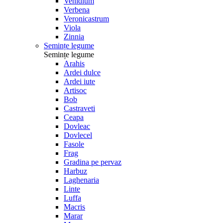
Venidium
Verbena
Veronicastrum
Viola
Zinnia
Semințe legume
Semințe legume
Arahis
Ardei dulce
Ardei iute
Artisoc
Bob
Castraveti
Ceapa
Dovleac
Dovlecel
Fasole
Frag
Gradina pe pervaz
Harbuz
Laghenaria
Linte
Luffa
Macris
Marar