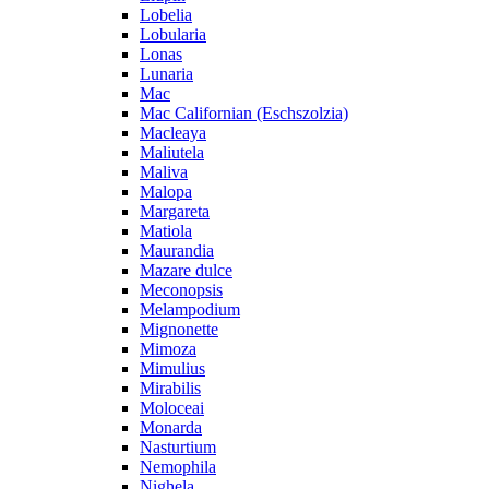
Lobelia
Lobularia
Lonas
Lunaria
Mac
Mac Californian (Eschszolzia)
Macleaya
Maliutela
Maliva
Malopa
Margareta
Matiola
Maurandia
Mazare dulce
Meconopsis
Melampodium
Mignonette
Mimoza
Mimulius
Mirabilis
Moloceai
Monarda
Nasturtium
Nemophila
Nighela