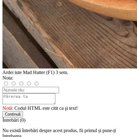
Ardei iute Mad Hatter (F1) 3 sem.
Nota:
Notă:
Codul HTML este citit ca şi text!
Continuă
Întrebări
(0)
Nu există întrebări despre acest produs, fii primul și pune-ți
întrebarea.