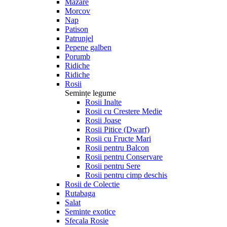
Mazare
Morcov
Nap
Patison
Patrunjel
Pepene galben
Porumb
Ridiche
Ridiche
Rosii
Semințe legume
Rosii Inalte
Rosii cu Crestere Medie
Rosii Joase
Rosii Pitice (Dwarf)
Rosii cu Fructe Mari
Rosii pentru Balcon
Rosii pentru Conservare
Rosii pentru Sere
Rosii pentru cimp deschis
Rosii de Colectie
Rutabaga
Salat
Seminte exotice
Sfecala Rosie