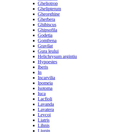
Gheliotrop
Ghelipterum
Gheorghine
Gherbera
Ghibiscus
Ghipsofila
Godetia
Gomfrena
Gravilat
Gura leului
Helichrysum argintiu
Hypoestes
Iberis
In
Incarvilia
Ipomeia
Isotoma
Iuca
Lacfioli
Lavanda
Lavatera
Levcoi
Liatris
Lihnis
Liupin