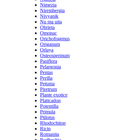
Nimezia
Nirembergia
Nivyanik
Nu ma uita
Obrieta
Omonac
Orichofragmus
Origanum
Orlaya
Osteospermum
Pasiflora
Pelargonia
Pentas
Perilla
Petunia
Piretrum
Plante exotice
Platicadon
Potentilla
Primula
Ptilotus
Rhodochiton
Ricin
Romanita
Rudbechia