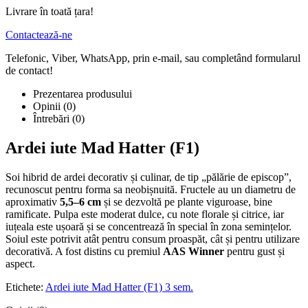
Livrare în toată țara!
Contactează-ne
Telefonic, Viber, WhatsApp, prin e-mail, sau completând formularul
de contact!
Prezentarea produsului
Opinii (0)
Întrebări
(0)
Ardei iute Mad Hatter (F1)
Soi hibrid de ardei decorativ și culinar, de tip „pălărie de episcop”,
recunoscut pentru forma sa neobișnuită. Fructele au un diametru de
aproximativ
5,5–6 cm
și se dezvoltă pe plante viguroase, bine
ramificate. Pulpa este moderat dulce, cu note florale și citrice, iar
iuțeala este ușoară și se concentrează în special în zona semințelor.
Soiul este potrivit atât pentru consum proaspăt, cât și pentru utilizare
decorativă. A fost distins cu premiul
AAS Winner
pentru gust și
aspect.
Etichete:
Ardei iute Mad Hatter (F1) 3 sem.