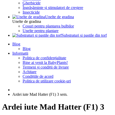
Gherbicide
Îngrășăminte și stimulatori de creștere
Insecticide
Unelte de gradina
Unelte de gradina
Cosuri pentru plantarea bulbilor
Unelte pentru plantare
Substraturi si pastile din torf
Blog
Blog
Informaţii
Politica de confidențialitate
Bine ai venit la BabyPlants!
Termeni și condiții de livrare
Achitare
Condițiile de acord
Politica de utilizare cookie-uri
Ardei iute Mad Hatter (F1) 3 sem.
Ardei iute Mad Hatter (F1) 3