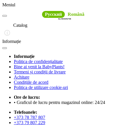
Meniul
Русский
Română
Limba
Catalog
Informație
Informație
Politica de confidențialitate
Bine ai venit la BabyPlants!
Termeni și condiții de livrare
Achitare
Condițiile de acord
Politica de utilizare cookie-uri
Ore de lucru:
• Graficul de lucru pentru magazinul online: 24/24
Telefoanele:
+373 78 787 807
+373 79 807 229