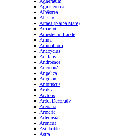
Agheratum
Agrostemma
Albăstrea
Alissum
Althea (Nalba Mare)
Amarant
Amestecuri florale
Ammi
Ammobium
Anacyclus
Anafalis
Androsace
Anemonă
Angelica
Angelonia
Anthriscus
Arabis
Arctotis
Ardei Decorativ
Arenaria
Armeria
Artemisia
Aruncus
Astilboides
Astra