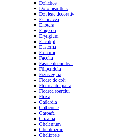
Dolichos
Dorotheanthus
Dovleac decorativ
Echinacea
Enotera
Erigeron
Eryngium
Eucalipt
Eustoma
Exacum
Facelia
Fasole decorativa
Filipendula
Fizosteghia
Floare de colț
Floarea de piatra
Floarea soarelui
Floxa
Gailardia
Galbenele
Garoafa
Gazania
Ghelenium
Ghelihrizum
Gheliopsis