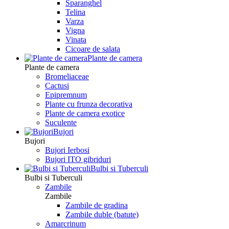
Sparanghel
Telina
Varza
Vigna
Vinata
Сicoare de salata
Plante de camera
Plante de camera
Bromeliaceae
Cactusi
Epipremnum
Plante cu frunza decorativa
Plante de camera exotice
Suculente
Bujori
Bujori
Bujori Ierbosi
Bujori ITO gibriduri
Bulbi si Tuberculi
Bulbi si Tuberculi
Zambile
Zambile
Zambile de gradina
Zambile duble (batute)
Amarcrinum