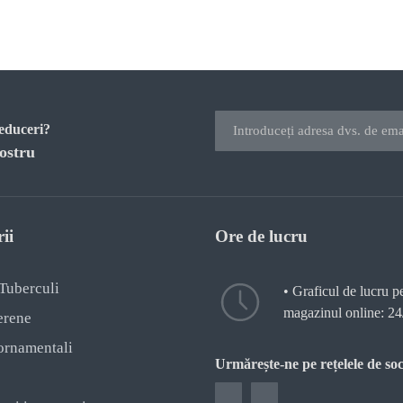
reduceri?
ostru
ii
Ore de lucru
 Tuberculi
• Graficul de lucru p
magazinul online: 24
erene
ornamentali
Urmărește-ne pe rețelele de soc