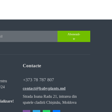
Abonează-
te
Contacte
+373 78 787 807
entru
/24
contact@babyplants.md
Strada Ioana Radu 21, intrarea din
ializare!
spatele cladirii Chișinău, Moldova