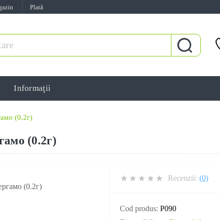
gazin
Plată
Informaţii
амо (0.2г)
амо (0.2г)
Recenzii:
(0)
Cod produs:
P090