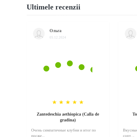
Ultimele recenzii
Ольга
05.12.2024
Zantedeschia aethiopica (Calla de
То
gradina)
Очень симпатичные клубни и итог по
Вкусные
посже...
сорт. ..