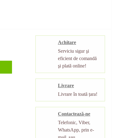
Achitare
Serviciu sigur şi
eficient de comandă
şi plată online!
Livrare
Livrare în toată țara!
Contactează-ne
Telefonic, Viber,
WhatsApp, prin e-
mail, sau