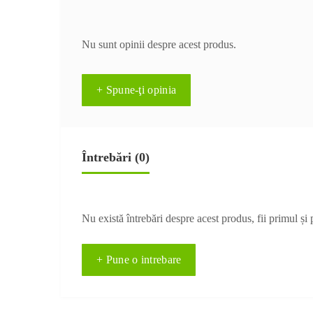
Nu sunt opinii despre acest produs.
+ Spune-ţi opinia
Întrebări
(0)
Nu există întrebări despre acest produs, fii primul și 
+ Pune o intrebare