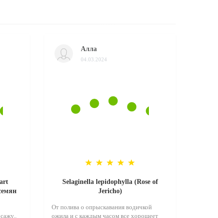
Алла
04.03.2024
art
Selaginella lepidophylla (Rose of
 семян
Jericho)
От полива о опрыскавания водичкой
сажу..
ожила и с каждым часом все хорошеет