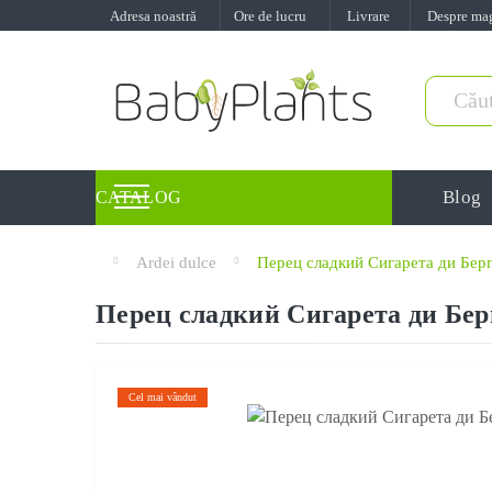
Adresa noastră
Ore de lucru
Livrare
Despre ma
Blog
CATALOG
Ardei dulce
Перец сладкий Сигарета ди Берг
Перец сладкий Сигарета ди Берг
Cel mai vândut