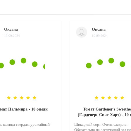
Оксана
Оксана
19.09.2024
19.09.2024
мат Пальмира - 10 семян
Томат Gardener's Sweethe
(Гарденерс Свит Харт) - 10
, кожица твердая, урожайный
Шикарный сорт. Очень сладкие.
Обязательно на следующий год по