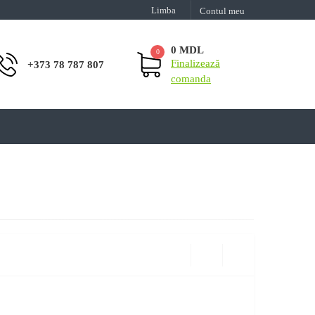
Limba
Contul meu
0 MDL
0
Finalizează
+373 78 787 807
comanda