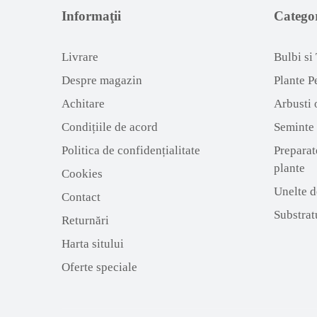
Informaţii
Categor
Livrare
Bulbi si
Despre magazin
Plante P
Achitare
Arbusti 
Condițiile de acord
Seminte
Politica de confidențialitate
Preparat
plante
Cookies
Unelte d
Contact
Substratu
Returnări
Harta sitului
Oferte speciale