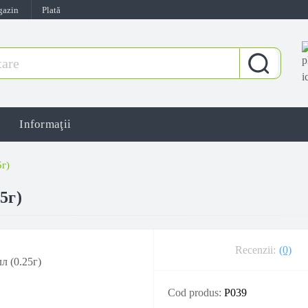
gazin
Plată
Informaţii
5г)
5г)
Recenzii:
(0)
Cod produs:
P039