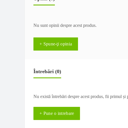
Nu sunt opinii despre acest produs.
+ Spune-ţi opinia
Întrebări
(0)
Nu există întrebări despre acest produs, fii primul și 
+ Pune o intrebare