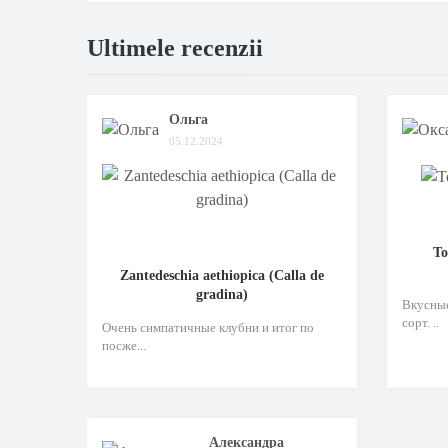
Ultimele recenzii
Ольга
05.12.2024
То
Zantedeschia aethiopica (Calla de
gradina)
Вкусные
сорт. ..
Очень симпатичные клубни и итог по
посже...
Александра