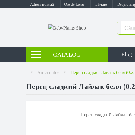
Adresa noastră
Ore de lucru
Livrare
Despre ma
CATALOG
Blog
Ardei dulce
Перец сладкий Лайлак белл (0.2
Перец сладкий Лайлак белл (0.2
Cel mai vândut