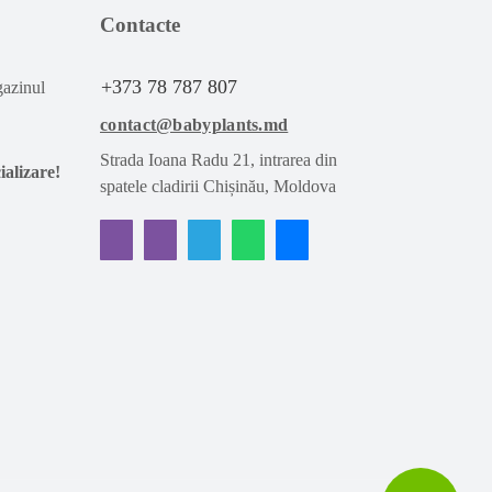
Contacte
+373 78 787 807
gazinul
contact@babyplants.md
Strada Ioana Radu 21, intrarea din
ializare!
spatele cladirii Chișinău, Moldova