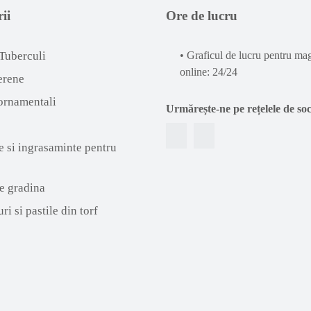
ii
Ore de lucru
 Tuberculi
• Graficul de lucru pentru ma
online: 24/24
erene
ornamentali
Urmărește-ne pe rețelele de soc
e si ingrasaminte pentru
e gradina
ri si pastile din torf