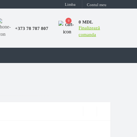
Limba
Contul meu
0
0 MDL
Finalizează
+373 78 787 807
comanda