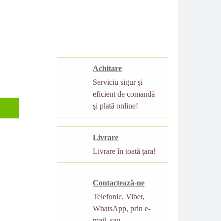
Achitare
Serviciu sigur şi
eficient de comandă
şi plată online!
Livrare
Livrare în toată țara!
Contactează-ne
Telefonic, Viber,
WhatsApp, prin e-
mail, sau