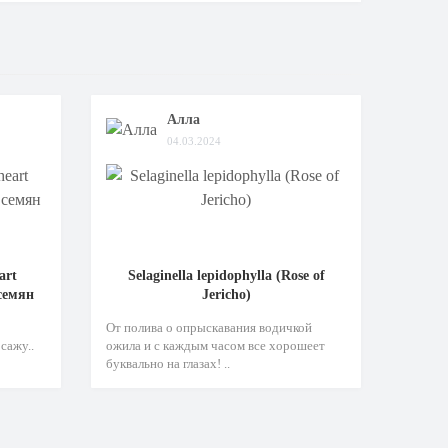
Алла
04.03.2024
art
Selaginella lepidophylla (Rose of
 семян
Jericho)
От полива о опрыскавания водичкой
сажу..
ожила и с каждым часом все хорошеет
буквально на глазах! ..