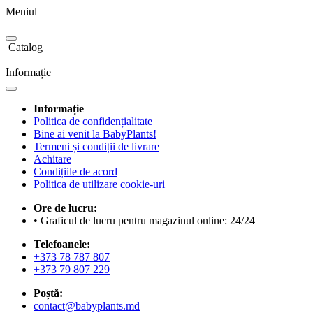
Meniul
Catalog
Informație
Informație
Politica de confidențialitate
Bine ai venit la BabyPlants!
Termeni și condiții de livrare
Achitare
Condițiile de acord
Politica de utilizare cookie-uri
Ore de lucru:
• Graficul de lucru pentru magazinul online: 24/24
Telefoanele:
+373 78 787 807
+373 79 807 229
Poștă:
contact@babyplants.md