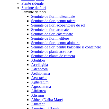
Plante siderale
Seminte de flori
Seminte de flori
Seminte de flori multeanuale
Seminte de flori pentru taiere
Seminte de flori acoperitoare de sol
Seminte de flori aromate
Semințe de flori cățărătoare
Seminte de flori melifere
Seminte de flori pentru alpinarii
Semințe de flori pentru balcoane și containere
Seminte de plante acvatice
Seminte de plante de camera
Abutilon
Acvileghia
Adenofora
Aethionema
Agastache
Agheratum
Agrostemma
Albăstrea
Alissum
Althea (Nalba Mare)
Amarant
Amestecuri florale