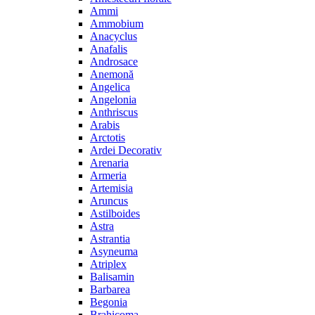
Ammi
Ammobium
Anacyclus
Anafalis
Androsace
Anemonă
Angelica
Angelonia
Anthriscus
Arabis
Arctotis
Ardei Decorativ
Arenaria
Armeria
Artemisia
Aruncus
Astilboides
Astra
Astrantia
Asyneuma
Atriplex
Balisamin
Barbarea
Begonia
Brahicoma