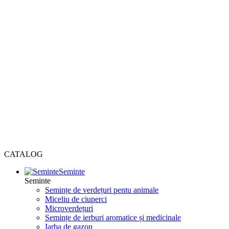
CATALOG
Seminte
Seminte
Semințe de verdețuri pentu animale
Miceliu de ciuperci
Microverdețuri
Semințe de ierburi aromatice și medicinale
Iarba de gazon