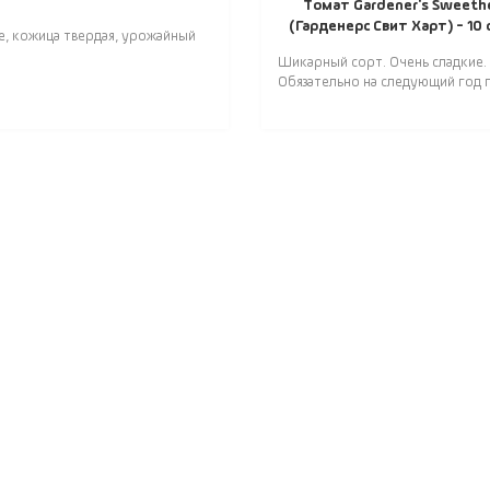
Томат Gardener's Sweeth
(Гарденерс Свит Харт) - 10
е, кожица твердая, урожайный
Шикарный сорт. Очень сладкие.
Обязательно на следующий год п