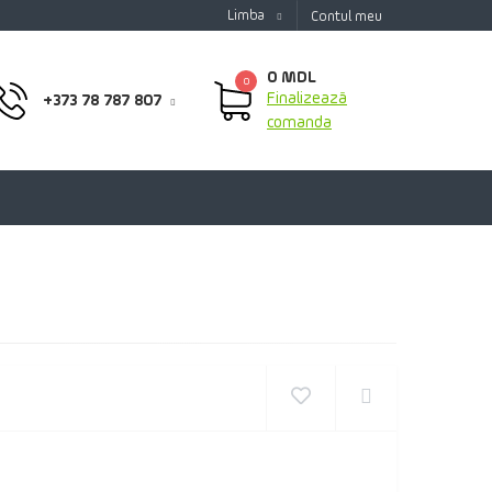
Limba
Contul meu
0 MDL
0
Finalizează
+373 78 787 807
comanda