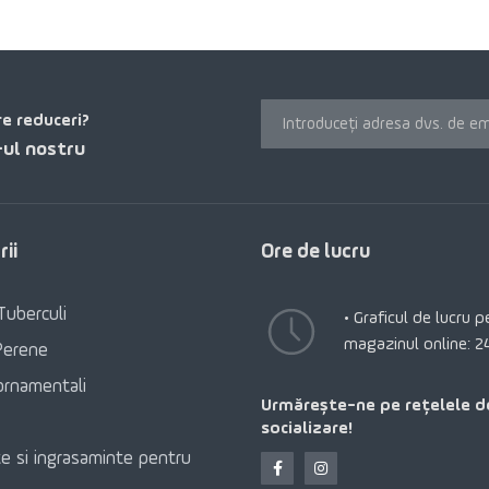
re reduceri?
ul nostru
ii
Ore de lucru
Tuberculi
• Graficul de lucru 
magazinul online: 2
Perene
ornamentali
Urmărește-ne pe rețelele d
socializare!
e si ingrasaminte pentru