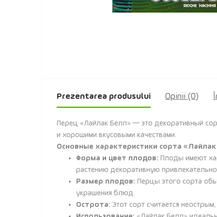
Prezentarea produsului
Opinii (0)
Î
Перец «Лайлак Белл» — это декоративный сор
и хорошими вкусовыми качествами.
Основные характеристики сорта «Лайлак
Форма и цвет плодов:
Плоды имеют хар
растению декоративную привлекательност
Размер плодов:
Перцы этого сорта обы
украшения блюд.
Острота:
Этот сорт считается неострым,
Использование:
«Лайлак Белл» идеально