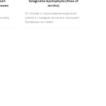
eart
Selaginella lepidophylla (Rose of
 семян
Jericho)
От полива о опрыскавания водичкой
осажу..
ожила и с каждым часом все хорошеет
буквально на глазах! ..