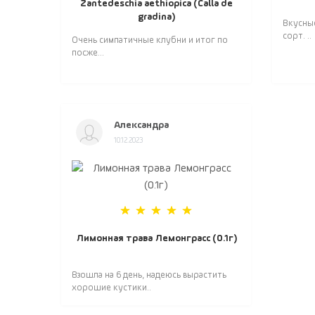
Zantedeschia aethiopica (Calla de
gradina)
Вкусны
сорт. ..
Очень симпатичные клубни и итог по
посже...
Александра
10.12.2023
Лимонная трава Лемонграсс (0.1г)
Взошла на 6 день, надеюсь вырастить
хорошие кустики..