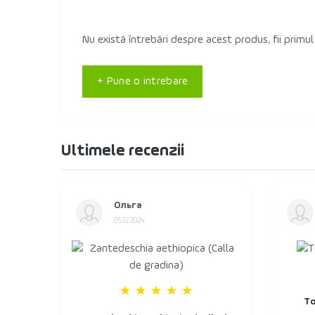
Nu există întrebări despre acest produs, fii primul
+ Pune o intrebare
Ultimele recenzii
Ольга
05.12.2024
То