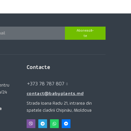
Abonează-
te
Contacte
+373 78 787 807
pentru
4/24
contact@babyplants.md
Strada Ioana Radu 21, intrarea din
e
spatele cladirii Chișinău, Moldova