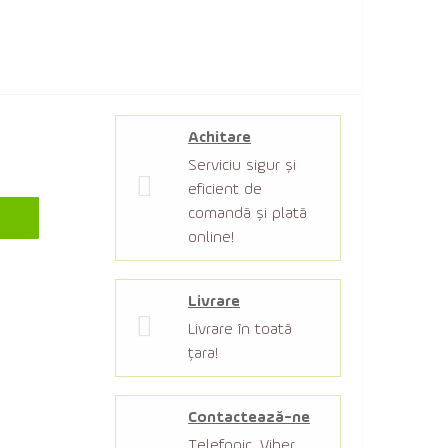
Achitare
Serviciu sigur şi
eficient de
comandă şi plată
online!
Livrare
Livrare în toată
țara!
Contactează-ne
Telefonic, Viber,