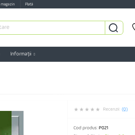
 magazin
Plată
Informaţii
Recenzii:
(0)
Cod produs:
P021