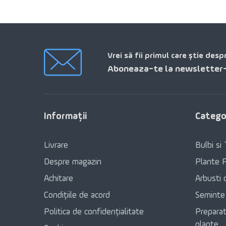
Vrei să fii primul care știe desp
Aboneaza-te la newsletter-
Informaţii
Categor
Livrare
Bulbi si 
Despre magazin
Plante 
Achitare
Arbusti 
Condițiile de acord
Seminte
Politica de confidențialitate
Preparat
plante