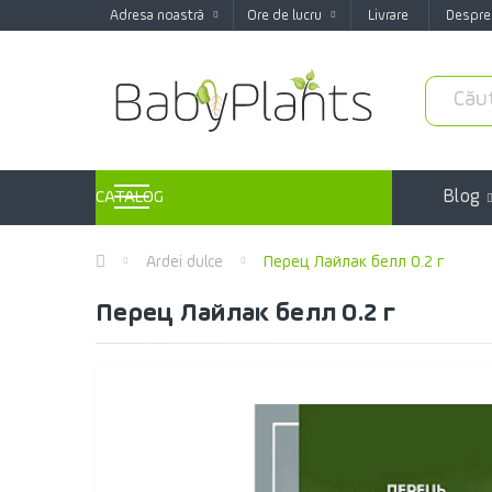
Adresa noastră
Ore de lucru
Livrare
Despre
Blog
CATALOG
Ardei dulce
Перец Лайлак белл 0.2 г
Перец Лайлак белл 0.2 г