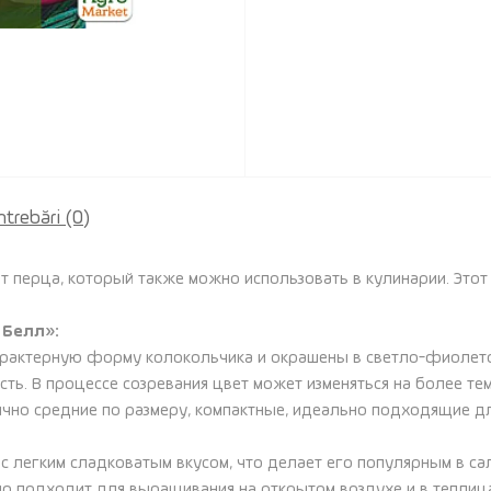
ntrebări
(0)
т перца, который также можно использовать в кулинарии. Это
 Белл»:
актерную форму колокольчика и окрашены в светло-фиолето
ь. В процессе созревания цвет может изменяться на более тем
чно средние по размеру, компактные, идеально подходящие для
 с легким сладковатым вкусом, что делает его популярным в сал
 подходит для выращивания на открытом воздухе и в теплицах