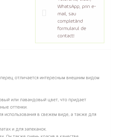
WhatsApp, prin e-
mail, sau
completând
formularul de
contact!
т перец отличается интересным внешним видом
вый или лавандовый цвет, что придает
ные оттенки.
 использования в свежем виде, а также для
атах и для запеканок.
. Он также очень красив в качестве