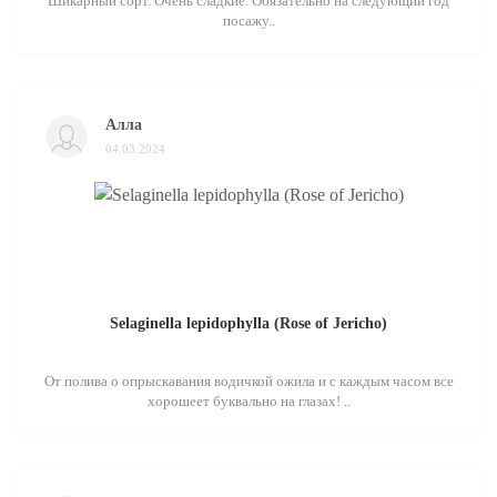
Шикарный сорт. Очень сладкие. Обязательно на следующий год
посажу..
Алла
04.03.2024
Selaginella lepidophylla (Rose of Jericho)
От полива о опрыскавания водичкой ожила и с каждым часом все
хорошеет буквально на глазах! ..