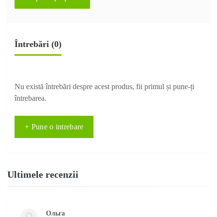
Întrebări
(0)
Nu există întrebări despre acest produs, fii primul și pune-ți
întrebarea.
+ Pune o intrebare
Ultimele recenzii
Ольга