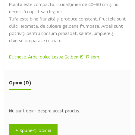
Planta este compactă, cu înălțimea de 40–60 cm și nu
necesită copilit sau legare.
Tufa este bine frunzită și produce constant. Fructele sunt
dulci, aromate, de culoare galbenă frumoasă. Ardeii sunt
potriviți pentru consum proaspăt, salate, umplere și
diverse preparate culinare.
Etichete:
Ardei dulce Lesya Galben 15–17 sem.
Opinii (0)
Nu sunt opinii despre acest produs.
+ Spune-ţi opinia