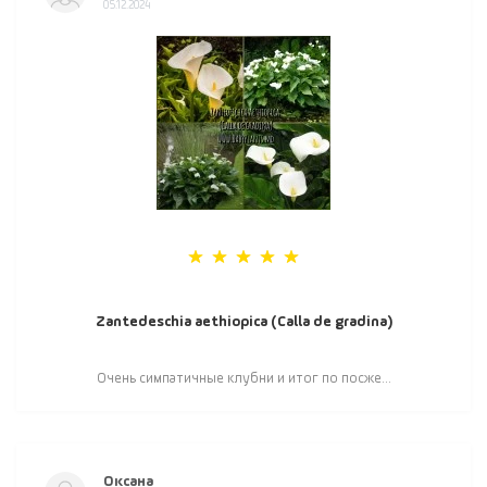
05.12.2024
Zantedeschia aethiopica (Calla de gradina)
Очень симпатичные клубни и итог по посже...
Оксана