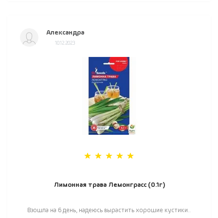
Александра
10.12.2023
Лимонная трава Лемонграсс (0.1г)
Взошла на 6 день, надеюсь вырастить хорошие кустики..