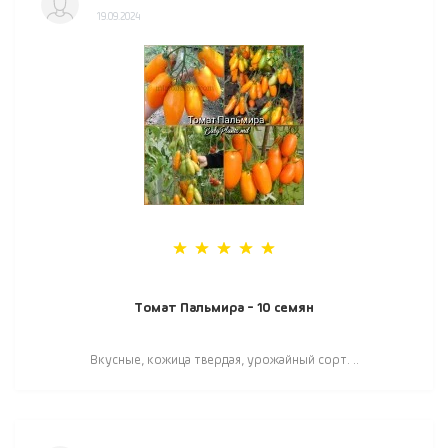
19.09.2024
Томат Пальмира - 10 семян
Вкусные, кожица твердая, урожайный сорт. ..