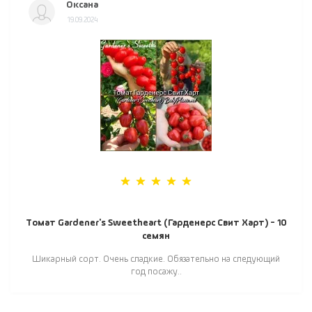
Оксана
19.09.2024
Томат Gardener's Sweetheart (Гарденерс Свит Харт) - 10
семян
Шикарный сорт. Очень сладкие. Обязательно на следующий
год посажу..