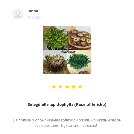
Алла
04.03.2024
Selaginella lepidophylla (Rose of Jericho)
От полива о опрыскавания водичкой ожила и с каждым часом
все хорошеет буквально на глазах! ..