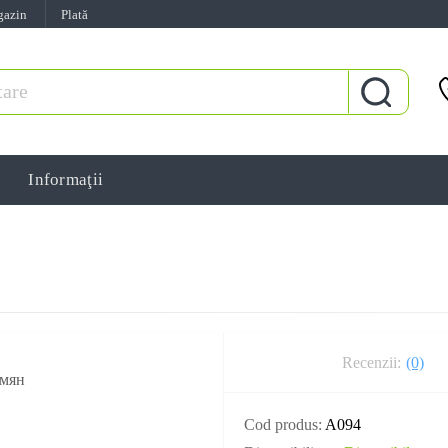
gazin
Plată
Informaţii
Recenzii:
(0)
Cod produs:
A094