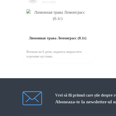
10.12.2023
Лимонная трава Лемонграсс (0.1г)
Взошла на 6 день, надеюсь вырастить
хорошие кустики..
Vrei să fii primul care știe despre 
Aboneaza-te la newsletter-ul n