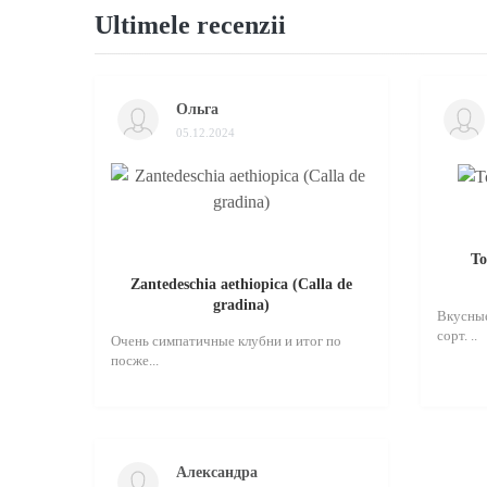
Ultimele recenzii
Ольга
05.12.2024
То
Zantedeschia aethiopica (Calla de
gradina)
Вкусные
сорт. ..
Очень симпатичные клубни и итог по
посже...
Александра