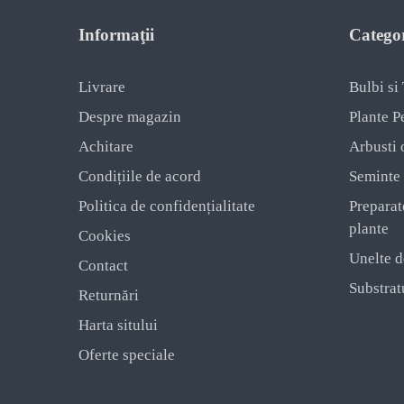
Informaţii
Categor
Livrare
Bulbi si
Despre magazin
Plante P
Achitare
Arbusti 
Condițiile de acord
Seminte
Politica de confidențialitate
Preparat
plante
Cookies
Unelte d
Contact
Substratu
Returnări
Harta sitului
Oferte speciale