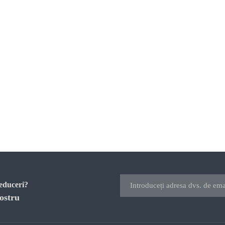
reduceri?
ostru