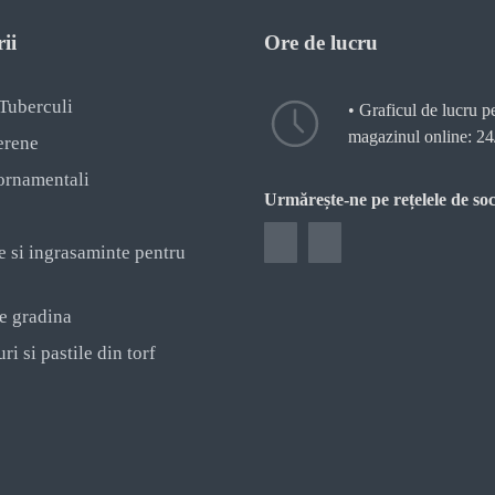
ii
Ore de lucru
 Tuberculi
• Graficul de lucru p
magazinul online: 24
erene
ornamentali
Urmărește-ne pe rețelele de soc
e si ingrasaminte pentru
e gradina
ri si pastile din torf