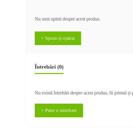
Nu sunt opinii despre acest produs.
+ Spune-ţi opinia
Întrebări
(0)
Nu există întrebări despre acest produs, fii primul și 
+ Pune o intrebare