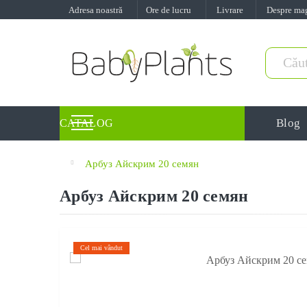
Adresa noastră
Ore de lucru
Livrare
Despre ma
Blog
CATALOG
Арбуз Айскрим 20 семян
Арбуз Айскрим 20 семян
Cel mai vândut