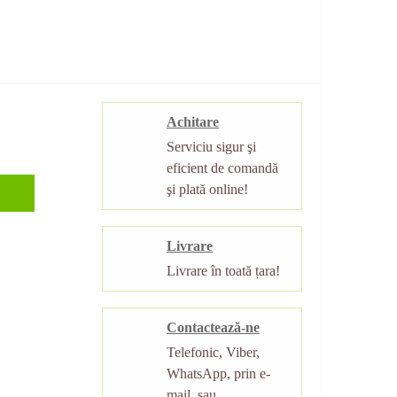
Achitare
Serviciu sigur şi
eficient de comandă
şi plată online!
Livrare
Livrare în toată țara!
Contactează-ne
Telefonic, Viber,
WhatsApp, prin e-
mail, sau