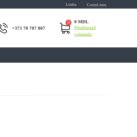
Limba
Contul meu
0 MDL
0
Finalizează
+373 78 787 807
comanda