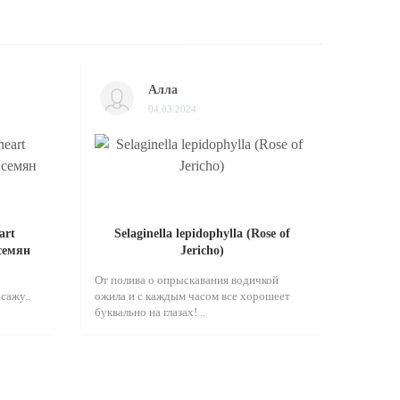
Алла
04.03.2024
art
Selaginella lepidophylla (Rose of
 семян
Jericho)
От полива о опрыскавания водичкой
сажу..
ожила и с каждым часом все хорошеет
буквально на глазах! ..