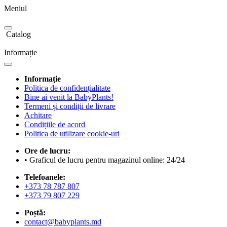
Meniul
Catalog
Informație
Informație
Politica de confidențialitate
Bine ai venit la BabyPlants!
Termeni și condiții de livrare
Achitare
Condițiile de acord
Politica de utilizare cookie-uri
Ore de lucru:
• Graficul de lucru pentru magazinul online: 24/24
Telefoanele:
+373 78 787 807
+373 79 807 229
Poștă:
contact@babyplants.md