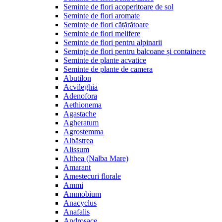
Seminte de flori acoperitoare de sol
Seminte de flori aromate
Semințe de flori cățărătoare
Seminte de flori melifere
Seminte de flori pentru alpinarii
Semințe de flori pentru balcoane și containere
Seminte de plante acvatice
Seminte de plante de camera
Abutilon
Acvileghia
Adenofora
Aethionema
Agastache
Agheratum
Agrostemma
Albăstrea
Alissum
Althea (Nalba Mare)
Amarant
Amestecuri florale
Ammi
Ammobium
Anacyclus
Anafalis
Androsace