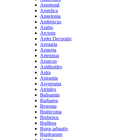
Anemonă
Angelica
Angelonia
Anthriscus
Arabis
Arctotis
Ardei Decorativ
Arenaria
Armeria
Artemisia
Aruncus
Astilboides
Astra
Astrantia
Asyneuma
Atriplex
Balisamin
Barbarea
Begonia
Brahicoma
Brebenoc
Budleea
Bujor arbustiv
Bupleurum
Cactus