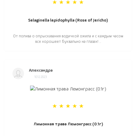
Selaginella lepidophylla (Rose of Jericho)
От полива о опрыскавания водичкой ожила и с каждым часом
все хорошеет буквально на глазах! ..
Александра
10.12.2023
Лимонная трава Лемонграсс (0.1г)