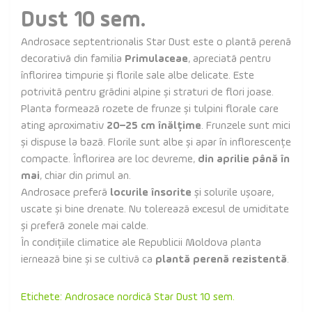
Dust 10 sem.
Androsace septentrionalis Star Dust este o plantă perenă
decorativă din familia
Primulaceae
, apreciată pentru
înflorirea timpurie și florile sale albe delicate. Este
potrivită pentru grădini alpine și straturi de flori joase.
Planta formează rozete de frunze și tulpini florale care
ating aproximativ
20–25 cm înălțime
. Frunzele sunt mici
și dispuse la bază. Florile sunt albe și apar în inflorescențe
compacte. Înflorirea are loc devreme,
din aprilie până în
mai
, chiar din primul an.
Androsace preferă
locurile însorite
și solurile ușoare,
uscate și bine drenate. Nu tolerează excesul de umiditate
și preferă zonele mai calde.
În condițiile climatice ale Republicii Moldova planta
iernează bine și se cultivă ca
plantă perenă rezistentă
.
Etichete:
Androsace nordică Star Dust 10 sem.