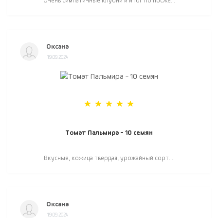
Очень симпатичные клубни и итог по посже...
Оксана
19.09.2024
Томат Пальмира - 10 семян
Вкусные, кожица твердая, урожайный сорт. ..
Оксана
19.09.2024