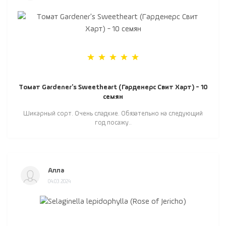
Томат Gardener's Sweetheart (Гарденерс Свит Харт) - 10
семян
Шикарный сорт. Очень сладкие. Обязательно на следующий
год посажу..
Алла
04.03.2024