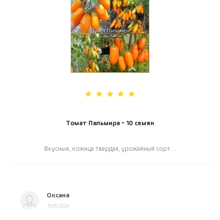
Томат Пальмира - 10 семян
Вкусные, кожица твердая, урожайный сорт. ..
Оксана
19.09.2024