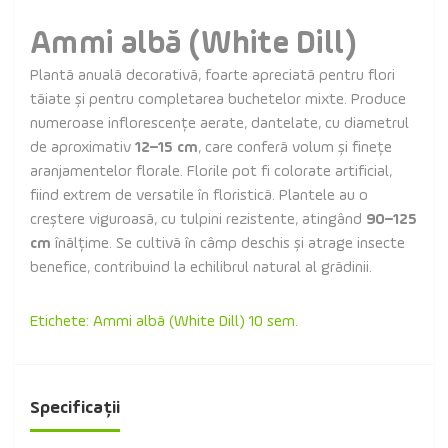
Ammi albă (White Dill)
Plantă anuală decorativă, foarte apreciată pentru flori
tăiate și pentru completarea buchetelor mixte. Produce
numeroase inflorescențe aerate, dantelate, cu diametrul
de aproximativ
12–15 cm
, care conferă volum și finețe
aranjamentelor florale. Florile pot fi colorate artificial,
fiind extrem de versatile în floristică. Plantele au o
creștere viguroasă, cu tulpini rezistente, atingând
90–125
cm
înălțime. Se cultivă în câmp deschis și atrage insecte
benefice, contribuind la echilibrul natural al grădinii.
Etichete:
Ammi albă (White Dill) 10 sem.
Specificații