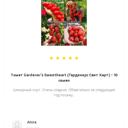
Томат Gardener's Sweetheart (Гарденерс Свит Харт) - 10
семян
Шикарный сорт. Очень сладкие. Обязательно на следующий
год посажу..
Алла