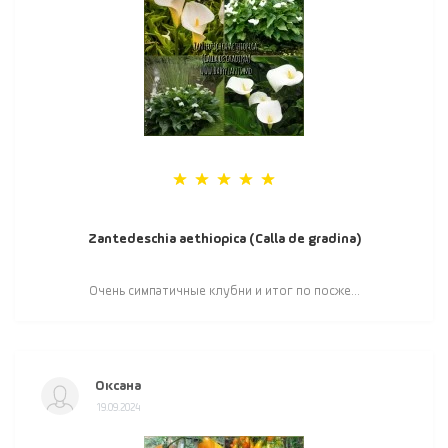
Zantedeschia aethiopica (Calla de gradina)
Очень симпатичные клубни и итог по посже...
Оксана
19.09.2024