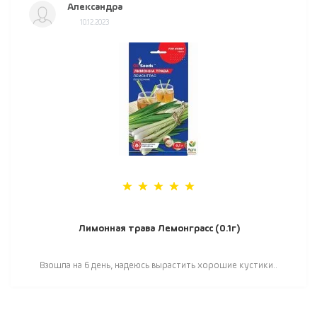
Александра
10.12.2023
Лимонная трава Лемонграсс (0.1г)
Взошла на 6 день, надеюсь вырастить хорошие кустики..