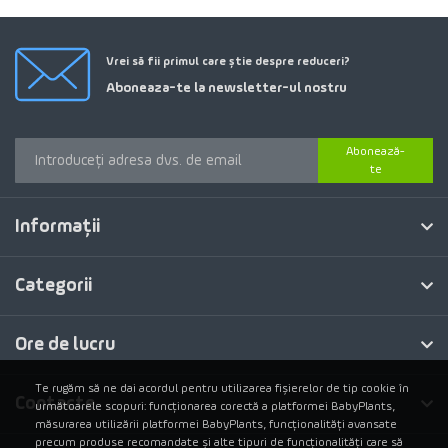
Vrei să fii primul care știe despre reduceri?
Aboneaza-te la newsletter-ul nostru
Abonează-
te
Informaţii
Categorii
Ore de lucru
Te rugăm să ne dai acordul pentru utilizarea fișierelor de tip cookie în
Contacte
următoarele scopuri: funcționarea corectă a platformei BabyPlants,
măsurarea utilizării platformei BabyPlants, funcționalități avansate
precum produse recomandate și alte tipuri de funcționalități care să