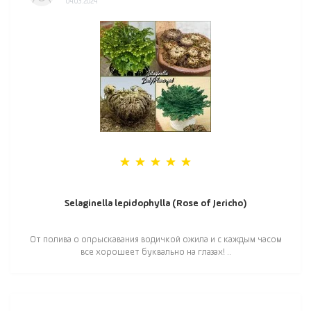
04.03.2024
Selaginella lepidophylla (Rose of Jericho)
От полива о опрыскавания водичкой ожила и с каждым часом
все хорошеет буквально на глазах! ..