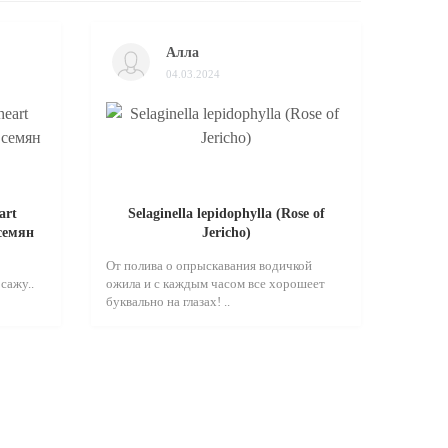
Алла
04.03.2024
art
Selaginella lepidophylla (Rose of
 семян
Jericho)
От полива о опрыскавания водичкой
сажу..
ожила и с каждым часом все хорошеет
буквально на глазах! ..