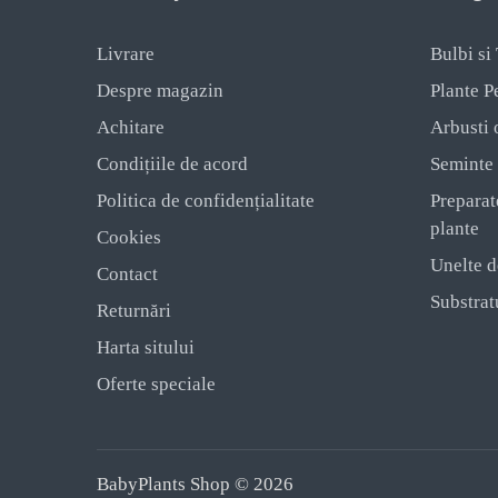
Livrare
Bulbi si
Despre magazin
Plante P
Achitare
Arbusti 
Condițiile de acord
Seminte
Politica de confidențialitate
Preparat
plante
Cookies
Unelte d
Contact
Substratu
Returnări
Harta sitului
Oferte speciale
BabyPlants Shop © 2026