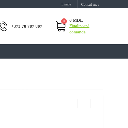
Limba
Contul meu
0 MDL
0
Finalizează
+373 78 787 807
comanda