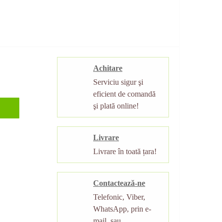
Achitare
Serviciu sigur şi
eficient de comandă
şi plată online!
Livrare
Livrare în toată țara!
Contactează-ne
Telefonic, Viber,
WhatsApp, prin e-
mail, sau