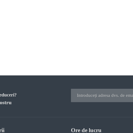
reduceri?
ostru
ii
Ore de lucru