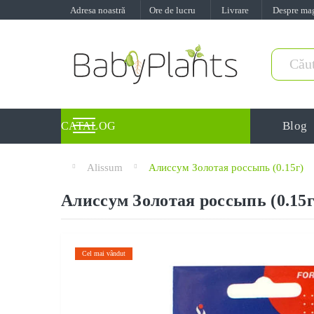
Adresa noastră
Ore de lucru
Livrare
Despre ma
Blog
CATALOG
Alissum
Алиссум Золотая россыпь (0.15г)
Алиссум Золотая россыпь (0.15г
Cel mai vândut