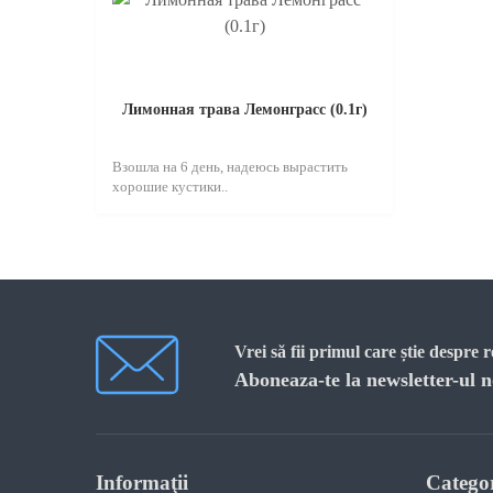
Лимонная трава Лемонграсс (0.1г)
Взошла на 6 день, надеюсь вырастить
хорошие кустики..
Vrei să fii primul care știe despre 
Aboneaza-te la newsletter-ul n
Informaţii
Categor