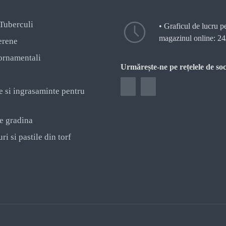
 Tuberculi
• Graficul de lucru p
magazinul online: 24
erene
ornamentali
Urmărește-ne pe rețelele de soc
e si ingrasaminte pentru
e gradina
ri si pastile din torf