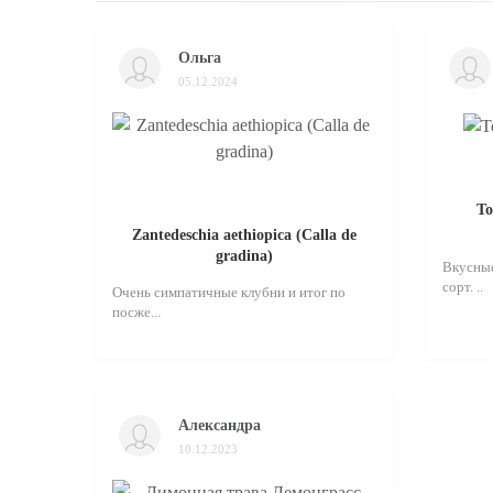
Ольга
05.12.2024
То
Zantedeschia aethiopica (Calla de
gradina)
Вкусные
сорт. ..
Очень симпатичные клубни и итог по
посже...
Александра
10.12.2023