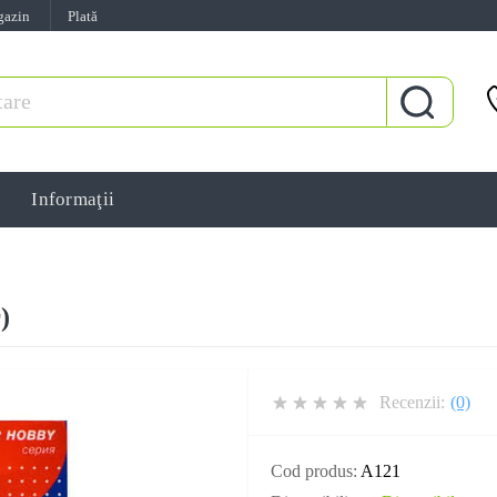
gazin
Plată
Informaţii
)
Recenzii:
(0)
Cod produs:
A121