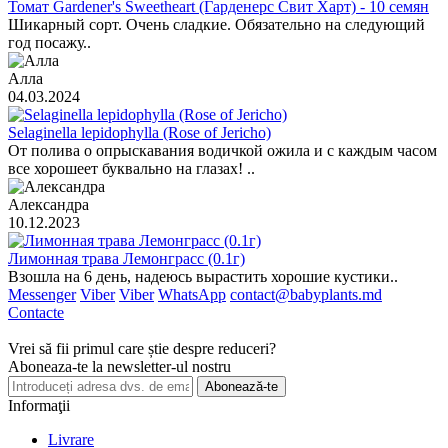
Томат Gardener's Sweetheart (Гарденерс Свит Харт) - 10 семян
Шикарный сорт. Очень сладкие. Обязательно на следующий
год посажу..
Алла
04.03.2024
Selaginella lepidophylla (Rose of Jericho)
От полива о опрыскавания водичкой ожила и с каждым часом
все хорошеет буквально на глазах! ..
Александра
10.12.2023
Лимонная трава Лемонграсс (0.1г)
Взошла на 6 день, надеюсь вырастить хорошие кустики..
Messenger
Viber
Viber
WhatsApp
contact@babyplants.md
Contacte
Vrei să fii primul care știe despre reduceri?
Aboneaza-te la newsletter-ul nostru
Abonează-te
Informaţii
Livrare