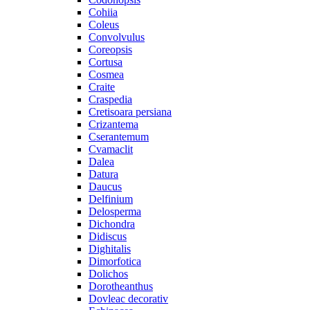
Cohiia
Coleus
Convolvulus
Coreopsis
Cortusa
Cosmea
Craite
Craspedia
Cretisoara persiana
Crizantema
Cserantemum
Cvamaclit
Dalea
Datura
Daucus
Delfinium
Delosperma
Dichondra
Didiscus
Dighitalis
Dimorfotica
Dolichos
Dorotheanthus
Dovleac decorativ