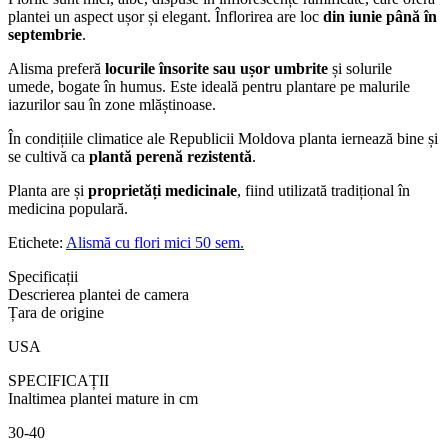
plantei un aspect ușor și elegant. Înflorirea are loc
din iunie până în
septembrie
.
Alisma preferă
locurile însorite sau ușor umbrite
și solurile
umede, bogate în humus. Este ideală pentru plantare pe malurile
iazurilor sau în zone mlăștinoase.
În condițiile climatice ale Republicii Moldova planta iernează bine și
se cultivă ca
plantă perenă rezistentă
.
Planta are și
proprietăți medicinale
, fiind utilizată tradițional în
medicina populară.
Etichete:
Alismă cu flori mici 50 sem.
Specificații
Descrierea plantei de camera
Țara de origine
USA
SPECIFICAȚII
Inaltimea plantei mature in cm
30-40