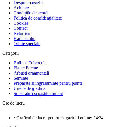
Despre magazin
Achitare
Condițiile de acord
Politica de confidențialitate
Cookies
Contact
Returnări
Harta sitului
Oferte speciale
Categorii
Bulbi si Tuberculi
Plante Perene
Arbusti ornamentali
Seminte
Preparate si ingrasaminte pentru plante
Unelte de gradina
Substraturi si pastile din torf
Ore de lucru
• Graficul de lucru pentru magazinul online: 24/24