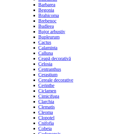
Barbarea
Begonia
Brahicoma
Brebenoc
Budleea
Bujor arbustiv
Bupleurum
Cactus
Calaminta
Calluna
Ceapă decorativă
Celosia
Centranthus
Cerastium
Cereale decorative
Cerinthe
Ciclamen
Cimicifuga
Clarchia
Clematis
Cleoma
Clopotel
Cnifofia
Cobeia
Codonopsis