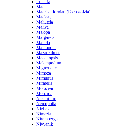
Lunaria
Mac
Mac Californian (Eschszolzia)
Macleaya
Maliutela
Maliva
Malopa
Margareta
Matiola
Maurandia
Mazare dulce
Meconopsis
Melampodium
Mignonette
Mimoza
Mimulius
Mirabilis
Moloceai
Monarda
Nasturtium
Nemophila
Nighela
Nimezia
Nirembergia
Nivyanik