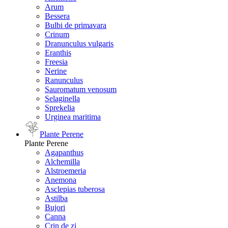
Arum
Bessera
Bulbi de primavara
Crinum
Dranunculus vulgaris
Eranthis
Freesiа
Nerine
Ranunculus
Sauromatum venosum
Selaginella
Sprekelia
Urginea maritima
Plante Perene
Plante Perene
Agapanthus
Alchemilla
Alstroemeria
Anemona
Asclepias tuberosa
Astilba
Bujori
Canna
Crin de zi