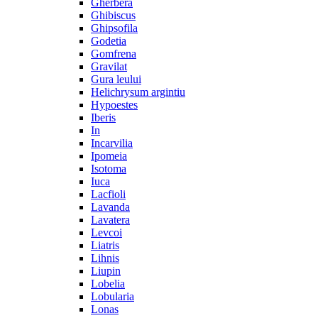
Gherbera
Ghibiscus
Ghipsofila
Godetia
Gomfrena
Gravilat
Gura leului
Helichrysum argintiu
Hypoestes
Iberis
In
Incarvilia
Ipomeia
Isotoma
Iuca
Lacfioli
Lavanda
Lavatera
Levcoi
Liatris
Lihnis
Liupin
Lobelia
Lobularia
Lonas