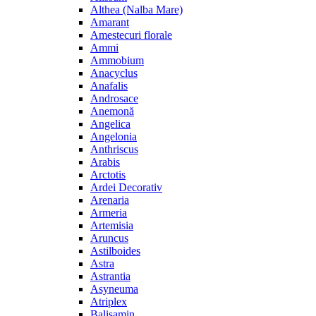
Althea (Nalba Mare)
Amarant
Amestecuri florale
Ammi
Ammobium
Anacyclus
Anafalis
Androsace
Anemonă
Angelica
Angelonia
Anthriscus
Arabis
Arctotis
Ardei Decorativ
Arenaria
Armeria
Artemisia
Aruncus
Astilboides
Astra
Astrantia
Asyneuma
Atriplex
Balisamin