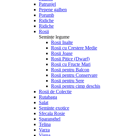
Patrunjel
Pepene galben
Porumb
Ridiche
Ridiche
Rosii
Semințe legume
Rosii Inalte
Rosii cu Crestere Medie
Rosii Joase
Rosii Pitice (Dwarf)
Rosii cu Fructe Mari
Rosii pentru Balcon
Rosii pentru Conservare
Rosii pentru Sere
Rosii pentru cimp deschis
Rosii de Colectie
Rutabaga
Salat
Seminte exotice
Sfecala Rosie
Sparanghel
Telina
Varza
Vigna