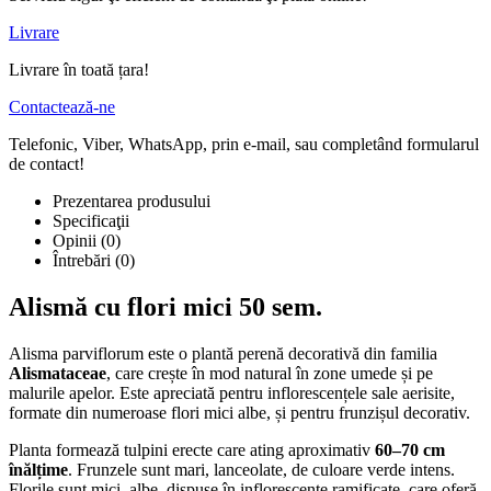
Livrare
Livrare în toată țara!
Contactează-ne
Telefonic, Viber, WhatsApp, prin e-mail, sau completând formularul
de contact!
Prezentarea produsului
Specificaţii
Opinii (0)
Întrebări
(0)
Alismă cu flori mici 50 sem.
Alisma parviflorum este o plantă perenă decorativă din familia
Alismataceae
, care crește în mod natural în zone umede și pe
malurile apelor. Este apreciată pentru inflorescențele sale aerisite,
formate din numeroase flori mici albe, și pentru frunzișul decorativ.
Planta formează tulpini erecte care ating aproximativ
60–70 cm
înălțime
. Frunzele sunt mari, lanceolate, de culoare verde intens.
Florile sunt mici, albe, dispuse în inflorescențe ramificate, care oferă