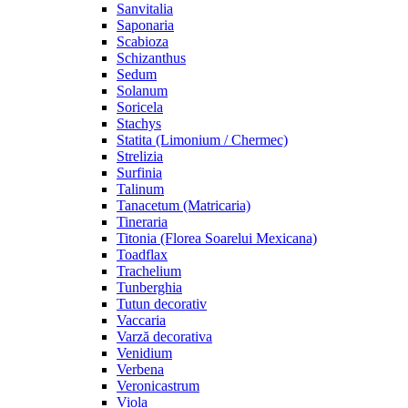
Sanvitalia
Saponaria
Scabioza
Schizanthus
Sedum
Solanum
Soricela
Stachys
Statita (Limonium / Chermec)
Strelizia
Surfinia
Talinum
Tanacetum (Matricaria)
Tineraria
Titonia (Florea Soarelui Mexicana)
Toadflax
Trachelium
Tunberghia
Tutun decorativ
Vaccaria
Varză decorativa
Venidium
Verbena
Veronicastrum
Viola