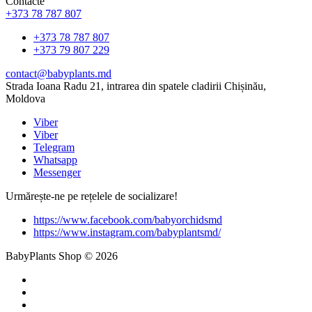
Contacte
+373 78 787 807
+373 78 787 807
+373 79 807 229
contact@babyplants.md
Strada Ioana Radu 21, intrarea din spatele cladirii Chișinău,
Moldova
Viber
Viber
Telegram
Whatsapp
Messenger
Urmărește-ne pe rețelele de socializare!
https://www.facebook.com/babyorchidsmd
https://www.instagram.com/babyplantsmd/
BabyPlants Shop © 2026