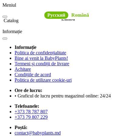
Meniul
Русский
Română
Limba
Catalog
Informație
Informație
Politica de confidențialitate
Bine ai venit la BabyPlants!
Termeni și condiții de livrare
Achitare
Condițiile de acord
Politica de utilizare cookie-uri
Ore de lucru:
• Graficul de lucru pentru magazinul online: 24/24
Telefoanele:
+373 78 787 807
+373 79 807 229
Poștă:
contact@babyplants.md