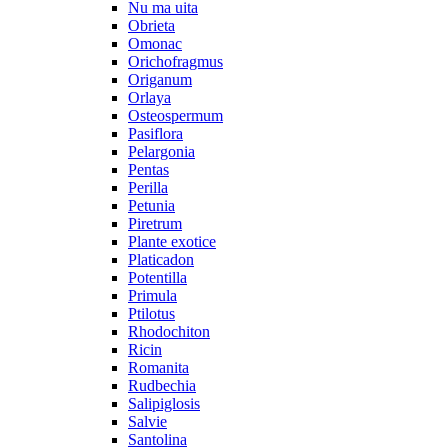
Nu ma uita
Obrieta
Omonac
Orichofragmus
Origanum
Orlaya
Osteospermum
Pasiflora
Pelargonia
Pentas
Perilla
Petunia
Piretrum
Plante exotice
Platicadon
Potentilla
Primula
Ptilotus
Rhodochiton
Ricin
Romanita
Rudbechia
Salipiglosis
Salvie
Santolina