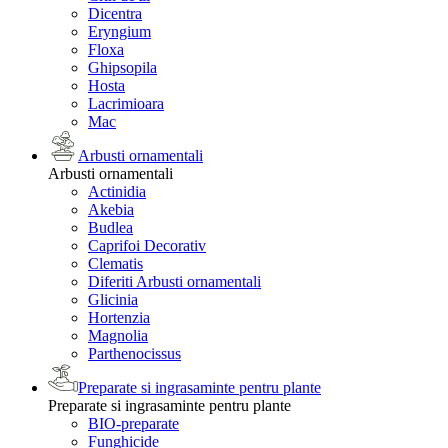
Dicentra
Eryngium
Floxa
Ghipsopila
Hosta
Lacrimioara
Mac
Arbusti ornamentali
Arbusti ornamentali
Actinidia
Akebia
Budlea
Caprifoi Decorativ
Clematis
Diferiti Arbusti ornamentali
Glicinia
Hortenzia
Magnolia
Parthenocissus
Preparate si ingrasaminte pentru plante
Preparate si ingrasaminte pentru plante
BIO-preparate
Funghicide