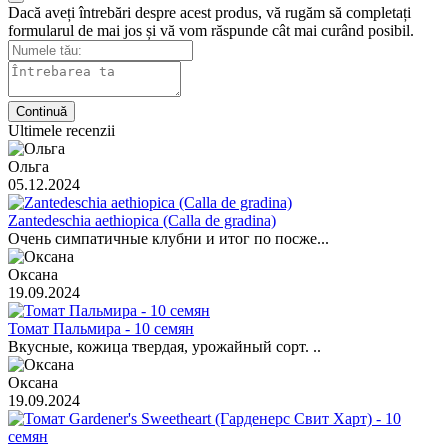
Dacă aveți întrebări despre acest produs, vă rugăm să completați
formularul de mai jos și vă vom răspunde cât mai curând posibil.
Continuă
Ultimele recenzii
Ольга
05.12.2024
Zantedeschia aethiopica (Calla de gradina)
Очень симпатичные клубни и итог по посже...
Оксана
19.09.2024
Томат Пальмира - 10 семян
Вкусные, кожица твердая, урожайный сорт. ..
Оксана
19.09.2024