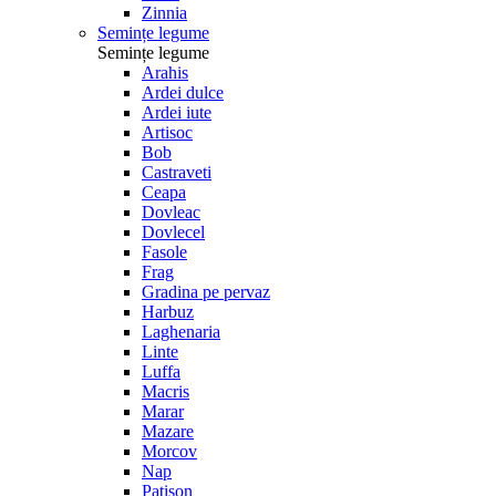
Zinnia
Semințe legume
Semințe legume
Arahis
Ardei dulce
Ardei iute
Artisoc
Bob
Castraveti
Ceapa
Dovleac
Dovlecel
Fasole
Frag
Gradina pe pervaz
Harbuz
Laghenaria
Linte
Luffa
Macris
Marar
Mazare
Morcov
Nap
Patison