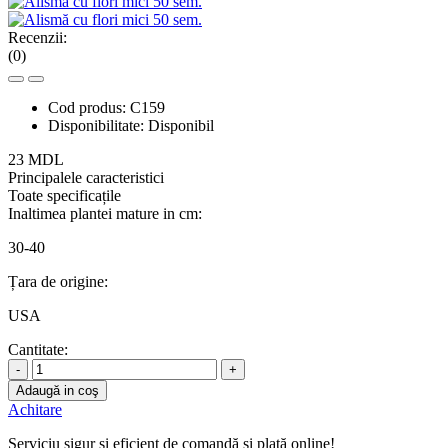
Recenzii:
(0)
Cod produs:
C159
Disponibilitate:
Disponibil
23 MDL
Principalele caracteristici
Toate specificațile
Inaltimea plantei mature in cm:
30-40
Țara de origine:
USA
Cantitate:
-
+
Adaugă in coş
Achitare
Serviciu sigur şi eficient de comandă şi plată online!