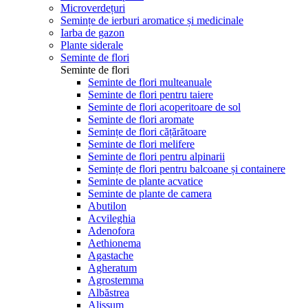
Microverdețuri
Semințe de ierburi aromatice și medicinale
Iarba de gazon
Plante siderale
Seminte de flori
Seminte de flori
Seminte de flori multeanuale
Seminte de flori pentru taiere
Seminte de flori acoperitoare de sol
Seminte de flori aromate
Semințe de flori cățărătoare
Seminte de flori melifere
Seminte de flori pentru alpinarii
Semințe de flori pentru balcoane și containere
Seminte de plante acvatice
Seminte de plante de camera
Abutilon
Acvileghia
Adenofora
Aethionema
Agastache
Agheratum
Agrostemma
Albăstrea
Alissum