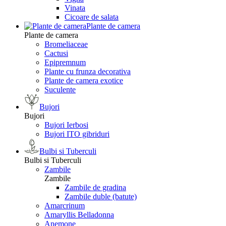
Vinata
Сicoare de salata
Plante de camera
Plante de camera
Bromeliaceae
Cactusi
Epipremnum
Plante cu frunza decorativa
Plante de camera exotice
Suculente
Bujori
Bujori
Bujori Ierbosi
Bujori ITO gibriduri
Bulbi si Tuberculi
Bulbi si Tuberculi
Zambile
Zambile
Zambile de gradina
Zambile duble (batute)
Amarcrinum
Amaryllis Belladonna
Anemone