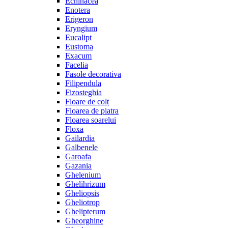
Echinacea
Enotera
Erigeron
Eryngium
Eucalipt
Eustoma
Exacum
Facelia
Fasole decorativa
Filipendula
Fizosteghia
Floare de colț
Floarea de piatra
Floarea soarelui
Floxa
Gailardia
Galbenele
Garoafa
Gazania
Ghelenium
Ghelihrizum
Gheliopsis
Gheliotrop
Ghelipterum
Gheorghine