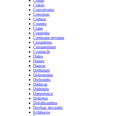
Cohiia
Coleus
Convolvulus
Coreopsis
Cortusa
Cosmea
Craite
Craspedia
Cretisoara persiana
Crizantema
Cserantemum
Cvamaclit
Dalea
Datura
Daucus
Delfinium
Delosperma
Dichondra
Didiscus
Dighitalis
Dimorfotica
Dolichos
Dorotheanthus
Dovleac decorativ
Echinacea