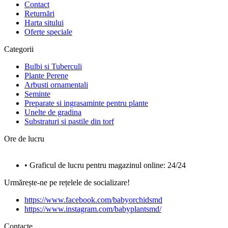
Contact
Returnări
Harta sitului
Oferte speciale
Categorii
Bulbi si Tuberculi
Plante Perene
Arbusti ornamentali
Seminte
Preparate si ingrasaminte pentru plante
Unelte de gradina
Substraturi si pastile din torf
Ore de lucru
• Graficul de lucru pentru magazinul online: 24/24
Urmărește-ne pe rețelele de socializare!
https://www.facebook.com/babyorchidsmd
https://www.instagram.com/babyplantsmd/
Contacte