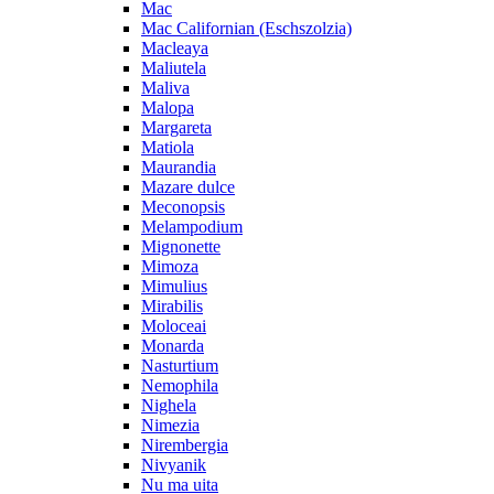
Mac
Mac Californian (Eschszolzia)
Macleaya
Maliutela
Maliva
Malopa
Margareta
Matiola
Maurandia
Mazare dulce
Meconopsis
Melampodium
Mignonette
Mimoza
Mimulius
Mirabilis
Moloceai
Monarda
Nasturtium
Nemophila
Nighela
Nimezia
Nirembergia
Nivyanik
Nu ma uita