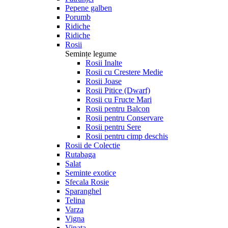
Pepene galben
Porumb
Ridiche
Ridiche
Rosii
Semințe legume
Rosii Inalte
Rosii cu Crestere Medie
Rosii Joase
Rosii Pitice (Dwarf)
Rosii cu Fructe Mari
Rosii pentru Balcon
Rosii pentru Conservare
Rosii pentru Sere
Rosii pentru cimp deschis
Rosii de Colectie
Rutabaga
Salat
Seminte exotice
Sfecala Rosie
Sparanghel
Telina
Varza
Vigna
Vinata