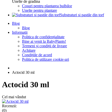
Unelte de gradina
Cosuri pentru plantarea bulbilor
Unelte pentru plantare
Substraturi si pastile din torf
Blog
Blog
Informaţii
Politica de confidențialitate
Bine ai venit la BabyPlants!
Termeni și condiții de livrare
Achitare
Condițiile de acord
Politica de utilizare cookie-uri
Actocid 30 ml
Actocid 30 ml
Cel mai vândut
Recenzii:
(0)