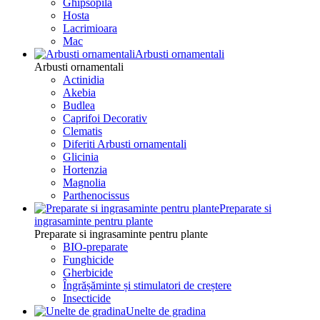
Ghipsopila
Hosta
Lacrimioara
Mac
Arbusti ornamentali
Arbusti ornamentali
Actinidia
Akebia
Budlea
Caprifoi Decorativ
Clematis
Diferiti Arbusti ornamentali
Glicinia
Hortenzia
Magnolia
Parthenocissus
Preparate si
ingrasaminte pentru plante
Preparate si ingrasaminte pentru plante
BIO-preparate
Funghicide
Gherbicide
Îngrășăminte și stimulatori de creștere
Insecticide
Unelte de gradina