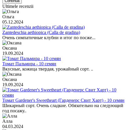
Continuă
Ultimele recenzii
Ольга
05.12.2024
Zantedeschia aethiopica (Calla de gradina)
Очень симпатичные клубни и итог по посже...
Оксана
19.09.2024
Томат Пальмира - 10 семян
Вкусные, кожица твердая, урожайный сорт. ..
Оксана
19.09.2024
Томат Gardener's Sweetheart (Гарденерс Свит Харт) - 10 семян
Шикарный сорт. Очень сладкие. Обязательно на следующий
год посажу..
Алла
04.03.2024