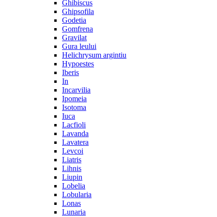
Ghibiscus
Ghipsofila
Godetia
Gomfrena
Gravilat
Gura leului
Helichrysum argintiu
Hypoestes
Iberis
In
Incarvilia
Ipomeia
Isotoma
Iuca
Lacfioli
Lavanda
Lavatera
Levcoi
Liatris
Lihnis
Liupin
Lobelia
Lobularia
Lonas
Lunaria