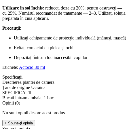
Utilizare în sol închis:
reduceți doza cu 20%; pentru castraveți —
cu 25%. Numărul recomandat de tratamente — 2–3. Utilizați soluția
preparată în ziua aplicării.
Precauții:
Utilizați echipamente de protecție individuală (mănuși, mască)
Evitați contactul cu pielea și ochii
Depozitați într-un loc inaccesibil copiilor
Etichete:
Actocid 30 ml
Specificații
Descrierea plantei de camera
Țara de origine
Ucraina
SPECIFICAȚII
Bucati intr-un ambalaj
1 buc
Opinii (0)
Nu sunt opinii despre acest produs.
+ Spune-ţi opinia
Spune-ţi opinia