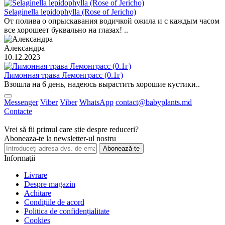
Selaginella lepidophylla (Rose of Jericho)
От полива о опрыскавания водичкой ожила и с каждым часом
все хорошеет буквально на глазах! ..
Александра
10.12.2023
Лимонная трава Лемонграсс (0.1г)
Взошла на 6 день, надеюсь вырастить хорошие кустики..
Messenger
Viber
Viber
WhatsApp
contact@babyplants.md
Contacte
Vrei să fii primul care știe despre reduceri?
Aboneaza-te la newsletter-ul nostru
Abonează-te
Informaţii
Livrare
Despre magazin
Achitare
Condițiile de acord
Politica de confidențialitate
Cookies