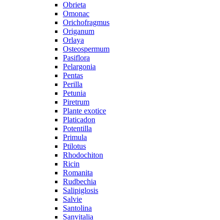
Obrieta
Omonac
Orichofragmus
Origanum
Orlaya
Osteospermum
Pasiflora
Pelargonia
Pentas
Perilla
Petunia
Piretrum
Plante exotice
Platicadon
Potentilla
Primula
Ptilotus
Rhodochiton
Ricin
Romanita
Rudbechia
Salipiglosis
Salvie
Santolina
Sanvitalia