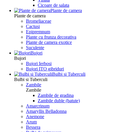
Сicoare de salata
Plante de camera
Plante de camera
Bromeliaceae
Cactusi
Epipremnum
Plante cu frunza decorativa
Plante de camera exotice
Suculente
Bujori
Bujori
Bujori Ierbosi
Bujori ITO gibriduri
Bulbi si Tuberculi
Bulbi si Tuberculi
Zambile
Zambile
Zambile de gradina
Zambile duble (batute)
Amarcrinum
Amaryllis Belladonna
Anemone
Arum
Bessera