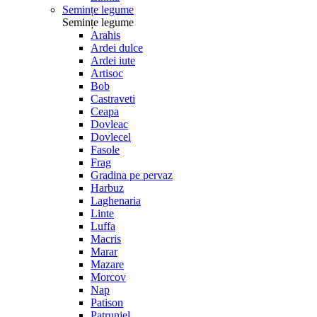
Semințe legume
Semințe legume
Arahis
Ardei dulce
Ardei iute
Artisoc
Bob
Castraveti
Ceapa
Dovleac
Dovlecel
Fasole
Frag
Gradina pe pervaz
Harbuz
Laghenaria
Linte
Luffa
Macris
Marar
Mazare
Morcov
Nap
Patison
Patrunjel