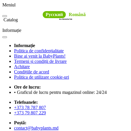
Meniul
Русский
Română
Limba
Catalog
Informație
Informație
Politica de confidențialitate
Bine ai venit la BabyPlants!
Termeni și condiții de livrare
Achitare
Condițiile de acord
Politica de utilizare cookie-uri
Ore de lucru:
• Graficul de lucru pentru magazinul online: 24/24
Telefoanele:
+373 78 787 807
+373 79 807 229
Poștă:
contact@babyplants.md