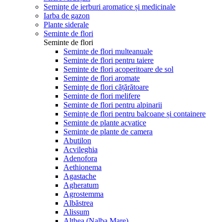
Semințe de ierburi aromatice și medicinale
Iarba de gazon
Plante siderale
Seminte de flori
Seminte de flori
Seminte de flori multeanuale
Seminte de flori pentru taiere
Seminte de flori acoperitoare de sol
Seminte de flori aromate
Semințe de flori cățărătoare
Seminte de flori melifere
Seminte de flori pentru alpinarii
Semințe de flori pentru balcoane și containere
Seminte de plante acvatice
Seminte de plante de camera
Abutilon
Acvileghia
Adenofora
Aethionema
Agastache
Agheratum
Agrostemma
Albăstrea
Alissum
Althea (Nalba Mare)