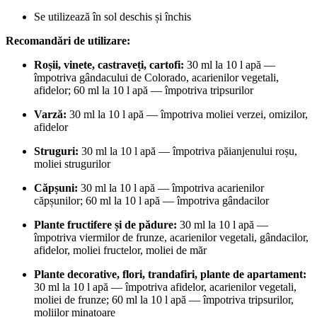
Se utilizează în sol deschis și închis
Recomandări de utilizare:
Roșii, vinete, castraveți, cartofi:
30 ml la 10 l apă —
împotriva gândacului de Colorado, acarienilor vegetali,
afidelor; 60 ml la 10 l apă — împotriva tripsurilor
Varză:
30 ml la 10 l apă — împotriva moliei verzei, omizilor,
afidelor
Struguri:
30 ml la 10 l apă — împotriva păianjenului roșu,
moliei strugurilor
Căpșuni:
30 ml la 10 l apă — împotriva acarienilor
căpșunilor; 60 ml la 10 l apă — împotriva gândacilor
Plante fructifere și de pădure:
30 ml la 10 l apă —
împotriva viermilor de frunze, acarienilor vegetali, gândacilor,
afidelor, moliei fructelor, moliei de măr
Plante decorative, flori, trandafiri, plante de apartament:
30 ml la 10 l apă — împotriva afidelor, acarienilor vegetali,
moliei de frunze; 60 ml la 10 l apă — împotriva tripsurilor,
moliilor minatoare