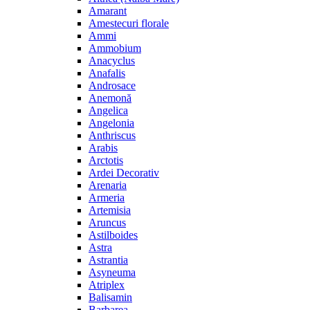
Amarant
Amestecuri florale
Ammi
Ammobium
Anacyclus
Anafalis
Androsace
Anemonă
Angelica
Angelonia
Anthriscus
Arabis
Arctotis
Ardei Decorativ
Arenaria
Armeria
Artemisia
Aruncus
Astilboides
Astra
Astrantia
Asyneuma
Atriplex
Balisamin
Barbarea