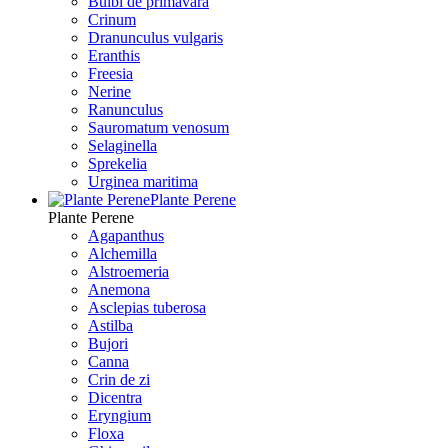
Bulbi de primavara
Crinum
Dranunculus vulgaris
Eranthis
Freesiа
Nerine
Ranunculus
Sauromatum venosum
Selaginella
Sprekelia
Urginea maritima
Plante Perene
Plante Perene
Agapanthus
Alchemilla
Alstroemeria
Anemona
Asclepias tuberosa
Astilba
Bujori
Canna
Crin de zi
Dicentra
Eryngium
Floxa