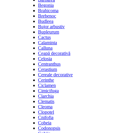
Begonia
Brahicoma
Brebenoc
Budleea
Bujor arbustiv
Bupleurum
Cactus
Calaminta
Calluna
Ceapă decorativă
Celosia
Centranthus
Cerastium
Cereale decorative
Cerinthe
Ciclamen
Cimicifuga
Clarchia
Clematis
Cleoma
Clopotel
Cnifofia
Cobeia
Codonopsis