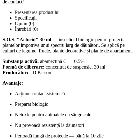
de contact!
Prezentarea produsului
Specificaţii
Opinii (0)
Întrebări
(0)
S.O.S. "Actocid" 30 ml
— insecticid biologic pentru protecția
plantelor împotriva unui spectru larg de dăunători. Se aplică pe
culturi de legume, fructe, plante decorative și plante de apartament.
Substanța activă:
abamectină C — 0,5%
Formă de eliberare:
concentrat de suspensie, 30 ml
Producător:
TD Kisson
Avantaje:
Acțiune contact-sistemică
Preparat biologic
Netoxic pentru animalele cu sânge cald
Nu provoacă rezistență la dăunători
Perioadă lungă de protecție — până la 10 zile