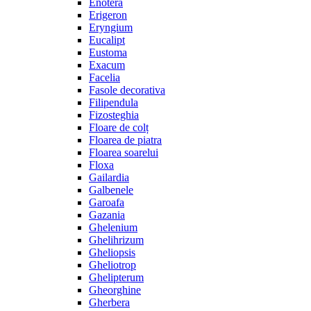
Enotera
Erigeron
Eryngium
Eucalipt
Eustoma
Exacum
Facelia
Fasole decorativa
Filipendula
Fizosteghia
Floare de colț
Floarea de piatra
Floarea soarelui
Floxa
Gailardia
Galbenele
Garoafa
Gazania
Ghelenium
Ghelihrizum
Gheliopsis
Gheliotrop
Ghelipterum
Gheorghine
Gherbera