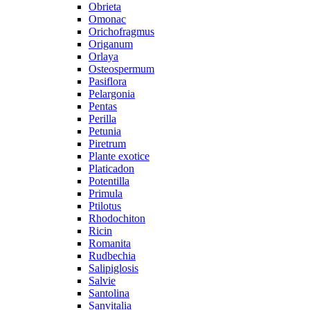
Obrieta
Omonac
Orichofragmus
Origanum
Orlaya
Osteospermum
Pasiflora
Pelargonia
Pentas
Perilla
Petunia
Piretrum
Plante exotice
Platicadon
Potentilla
Primula
Ptilotus
Rhodochiton
Ricin
Romanita
Rudbechia
Salipiglosis
Salvie
Santolina
Sanvitalia