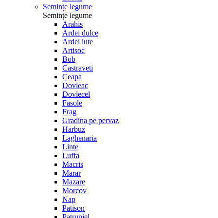
Semințe legume
Semințe legume
Arahis
Ardei dulce
Ardei iute
Artisoc
Bob
Castraveti
Ceapa
Dovleac
Dovlecel
Fasole
Frag
Gradina pe pervaz
Harbuz
Laghenaria
Linte
Luffa
Macris
Marar
Mazare
Morcov
Nap
Patison
Patrunjel