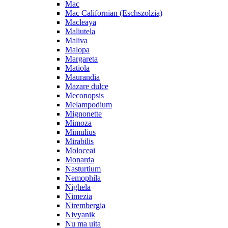
Mac
Mac Californian (Eschszolzia)
Macleaya
Maliutela
Maliva
Malopa
Margareta
Matiola
Maurandia
Mazare dulce
Meconopsis
Melampodium
Mignonette
Mimoza
Mimulius
Mirabilis
Moloceai
Monarda
Nasturtium
Nemophila
Nighela
Nimezia
Nirembergia
Nivyanik
Nu ma uita