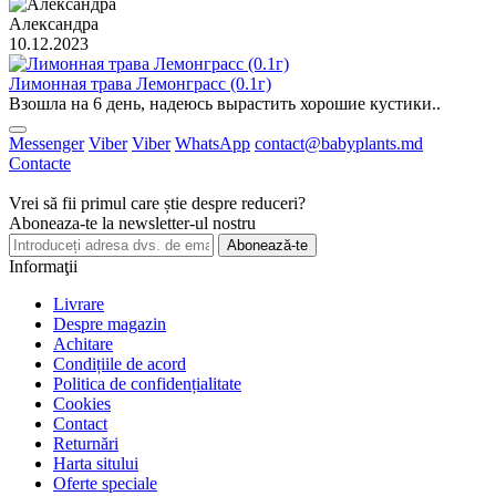
Александра
10.12.2023
Лимонная трава Лемонграсс (0.1г)
Взошла на 6 день, надеюсь вырастить хорошие кустики..
Messenger
Viber
Viber
WhatsApp
contact@babyplants.md
Contacte
Vrei să fii primul care știe despre reduceri?
Aboneaza-te la newsletter-ul nostru
Abonează-te
Informaţii
Livrare
Despre magazin
Achitare
Condițiile de acord
Politica de confidențialitate
Cookies
Contact
Returnări
Harta sitului
Oferte speciale