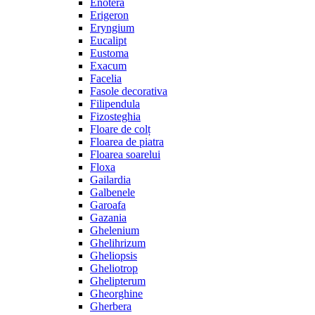
Enotera
Erigeron
Eryngium
Eucalipt
Eustoma
Exacum
Facelia
Fasole decorativa
Filipendula
Fizosteghia
Floare de colț
Floarea de piatra
Floarea soarelui
Floxa
Gailardia
Galbenele
Garoafa
Gazania
Ghelenium
Ghelihrizum
Gheliopsis
Gheliotrop
Ghelipterum
Gheorghine
Gherbera