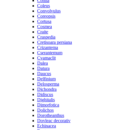
Cohiia
Coleus
Convolvulus
Coreopsis
Cortusa
Cosmea
Craite
Craspedia
Cretisoara persiana
Crizantema
Cserantemum
Cvamaclit
Dalea
Datura
Daucus
Delfinium
Delosperma
Dichondra
Didiscus
Dighitalis
Dimorfotica
Dolichos
Dorotheanthus
Dovleac decorativ
Echinacea