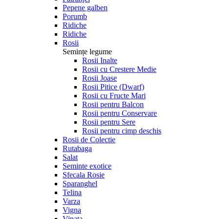
Pepene galben
Porumb
Ridiche
Ridiche
Rosii
Semințe legume
Rosii Inalte
Rosii cu Crestere Medie
Rosii Joase
Rosii Pitice (Dwarf)
Rosii cu Fructe Mari
Rosii pentru Balcon
Rosii pentru Conservare
Rosii pentru Sere
Rosii pentru cimp deschis
Rosii de Colectie
Rutabaga
Salat
Seminte exotice
Sfecala Rosie
Sparanghel
Telina
Varza
Vigna
Vinata