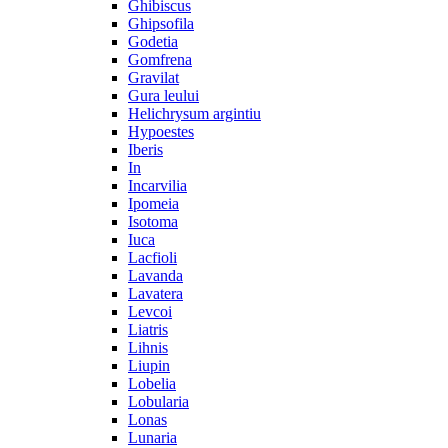
Ghibiscus
Ghipsofila
Godetia
Gomfrena
Gravilat
Gura leului
Helichrysum argintiu
Hypoestes
Iberis
In
Incarvilia
Ipomeia
Isotoma
Iuca
Lacfioli
Lavanda
Lavatera
Levcoi
Liatris
Lihnis
Liupin
Lobelia
Lobularia
Lonas
Lunaria