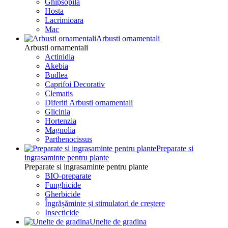
Ghipsopila
Hosta
Lacrimioara
Mac
Arbusti ornamentali
Arbusti ornamentali
Actinidia
Akebia
Budlea
Caprifoi Decorativ
Clematis
Diferiti Arbusti ornamentali
Glicinia
Hortenzia
Magnolia
Parthenocissus
Preparate si
ingrasaminte pentru plante
Preparate si ingrasaminte pentru plante
BIO-preparate
Funghicide
Gherbicide
Îngrășăminte și stimulatori de creștere
Insecticide
Unelte de gradina