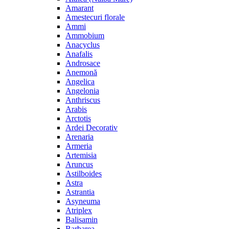
Amarant
Amestecuri florale
Ammi
Ammobium
Anacyclus
Anafalis
Androsace
Anemonă
Angelica
Angelonia
Anthriscus
Arabis
Arctotis
Ardei Decorativ
Arenaria
Armeria
Artemisia
Aruncus
Astilboides
Astra
Astrantia
Asyneuma
Atriplex
Balisamin
Barbarea