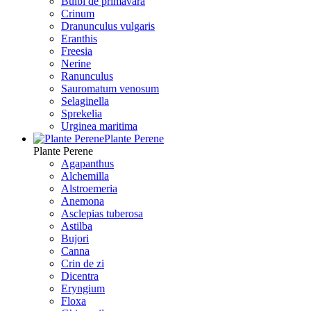
Bulbi de primavara
Crinum
Dranunculus vulgaris
Eranthis
Freesiа
Nerine
Ranunculus
Sauromatum venosum
Selaginella
Sprekelia
Urginea maritima
Plante Perene
Plante Perene
Agapanthus
Alchemilla
Alstroemeria
Anemona
Asclepias tuberosa
Astilba
Bujori
Canna
Crin de zi
Dicentra
Eryngium
Floxa