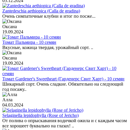
05.12.2024
Zantedeschia aethiopica (Calla de gradina)
Очень симпатичные клубни и итог по посже...
Оксана
19.09.2024
Томат Пальмира - 10 семян
Вкусные, кожица твердая, урожайный сорт. ..
Оксана
19.09.2024
Томат Gardener's Sweetheart (Гарденерс Свит Харт) - 10 семян
Шикарный сорт. Очень сладкие. Обязательно на следующий
год посажу..
Алла
04.03.2024
Selaginella lepidophylla (Rose of Jericho)
От полива о опрыскавания водичкой ожила и с каждым часом
все хорошеет буквально на глазах! ..