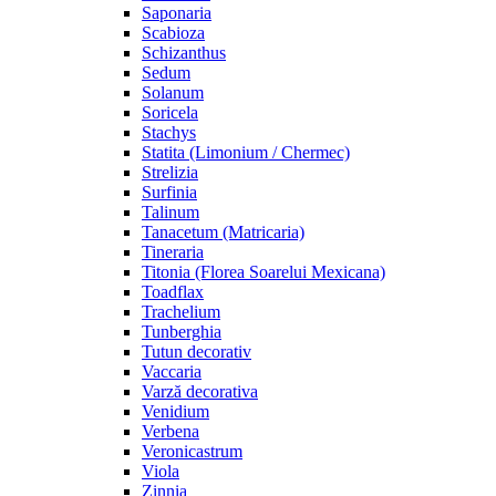
Saponaria
Scabioza
Schizanthus
Sedum
Solanum
Soricela
Stachys
Statita (Limonium / Chermec)
Strelizia
Surfinia
Talinum
Tanacetum (Matricaria)
Tineraria
Titonia (Florea Soarelui Mexicana)
Toadflax
Trachelium
Tunberghia
Tutun decorativ
Vaccaria
Varză decorativa
Venidium
Verbena
Veronicastrum
Viola
Zinnia