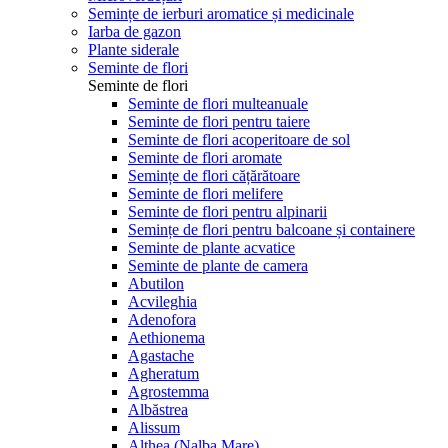
Semințe de ierburi aromatice și medicinale
Iarba de gazon
Plante siderale
Seminte de flori
Seminte de flori
Seminte de flori multeanuale
Seminte de flori pentru taiere
Seminte de flori acoperitoare de sol
Seminte de flori aromate
Semințe de flori cățărătoare
Seminte de flori melifere
Seminte de flori pentru alpinarii
Semințe de flori pentru balcoane și containere
Seminte de plante acvatice
Seminte de plante de camera
Abutilon
Acvileghia
Adenofora
Aethionema
Agastache
Agheratum
Agrostemma
Albăstrea
Alissum
Althea (Nalba Mare)