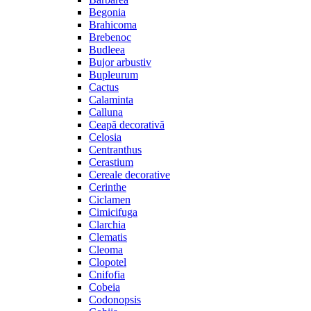
Begonia
Brahicoma
Brebenoc
Budleea
Bujor arbustiv
Bupleurum
Cactus
Calaminta
Calluna
Ceapă decorativă
Celosia
Centranthus
Cerastium
Cereale decorative
Cerinthe
Ciclamen
Cimicifuga
Clarchia
Clematis
Cleoma
Clopotel
Cnifofia
Cobeia
Codonopsis