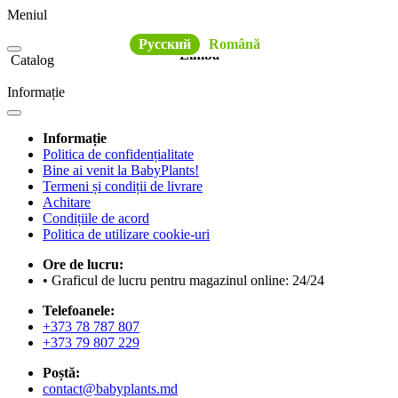
Meniul
Русский
Română
Limba
Catalog
Informație
Informație
Politica de confidențialitate
Bine ai venit la BabyPlants!
Termeni și condiții de livrare
Achitare
Condițiile de acord
Politica de utilizare cookie-uri
Ore de lucru:
• Graficul de lucru pentru magazinul online: 24/24
Telefoanele:
+373 78 787 807
+373 79 807 229
Poștă:
contact@babyplants.md