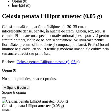
Opinii (0)
Întrebări
(0)
Celosia penata Lilliput amestec (0,05 g)
Celosia anuală compactă, cu înălțimea de 30–35 cm, cu
inflorescențe dense, penate, în nuanțe de crem, galben, roz, roșu și
carmin. Planta are un aspect decorativ ordonat și este potrivită pentru
straturi de flori, lădițe de balcon și containere. Se utilizează pentru
flori tăiate, precum și în buchete și compoziții de iarnă. Preferă locuri
luminoase și calde, cu soluri fertile și moderat umede. Se cultivă prin
semănare directă sau prin răsad.
Etichete:
Celosia penata Lilliput amestec (0
,
05 g)
Opinii (0)
Nu sunt opinii despre acest produs.
+ Spune-ţi opinia
Spune-ţi opinia
Celosia penata Lilliput amestec (0,05 g)
Nota: