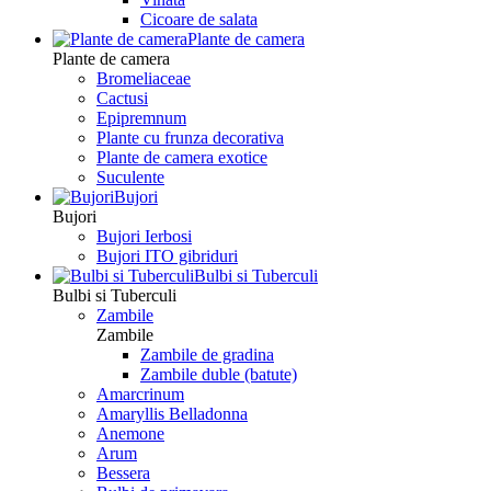
Сicoare de salata
Plante de camera
Plante de camera
Bromeliaceae
Cactusi
Epipremnum
Plante cu frunza decorativa
Plante de camera exotice
Suculente
Bujori
Bujori
Bujori Ierbosi
Bujori ITO gibriduri
Bulbi si Tuberculi
Bulbi si Tuberculi
Zambile
Zambile
Zambile de gradina
Zambile duble (batute)
Amarcrinum
Amaryllis Belladonna
Anemone
Arum
Bessera