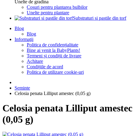
Unelte de gradina
Cosuri pentru plantarea bulbilor
Unelte pentru plantare
Substraturi si pastile din torf
Blog
Blog
Informaţii
Politica de confidențialitate
Bine ai venit la BabyPlants!
Termeni și condiții de livrare
Achitare
Condițiile de acord
Politica de utilizare cookie-uri
Seminte
Celosia penata Lilliput amestec (0,05 g)
Celosia penata Lilliput amestec
(0,05 g)