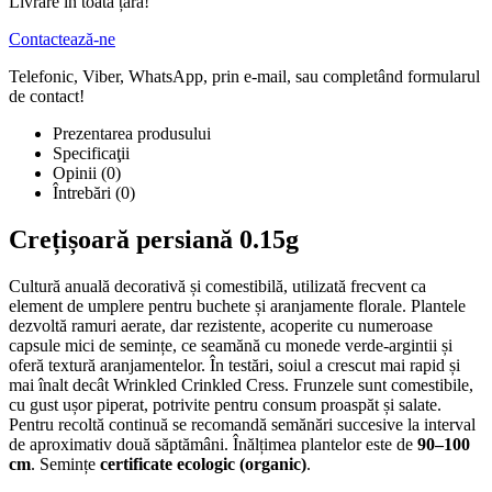
Livrare în toată țara!
Contactează-ne
Telefonic, Viber, WhatsApp, prin e-mail, sau completând formularul
de contact!
Prezentarea produsului
Specificaţii
Opinii (0)
Întrebări
(0)
Crețișoară persiană 0.15g
Cultură anuală decorativă și comestibilă, utilizată frecvent ca
element de umplere pentru buchete și aranjamente florale. Plantele
dezvoltă ramuri aerate, dar rezistente, acoperite cu numeroase
capsule mici de semințe, ce seamănă cu monede verde-argintii și
oferă textură aranjamentelor. În testări, soiul a crescut mai rapid și
mai înalt decât Wrinkled Crinkled Cress. Frunzele sunt comestibile,
cu gust ușor piperat, potrivite pentru consum proaspăt și salate.
Pentru recoltă continuă se recomandă semănări succesive la interval
de aproximativ două săptămâni. Înălțimea plantelor este de
90–100
cm
. Semințe
certificate ecologic (organic)
.