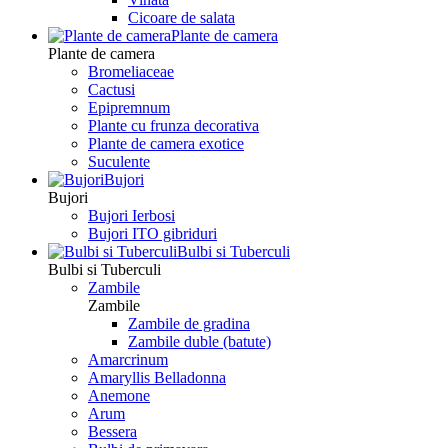
Сicoare de salata
Plante de camera
Plante de camera
Bromeliaceae
Cactusi
Epipremnum
Plante cu frunza decorativa
Plante de camera exotice
Suculente
Bujori
Bujori
Bujori Ierbosi
Bujori ITO gibriduri
Bulbi si Tuberculi
Bulbi si Tuberculi
Zambile
Zambile
Zambile de gradina
Zambile duble (batute)
Amarcrinum
Amaryllis Belladonna
Anemone
Arum
Bessera