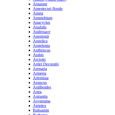
Amarant
Amestecuri florale
Ammi
Ammobium
Anacyclus
Anafalis
Androsace
Anemonă
Angelica
Angelonia
Anthriscus
Arabis
Arctotis
Ardei Decorativ
Arenaria
Armeria
Artemisia
Aruncus
Astilboides
Astra
Astrantia
Asyneuma
Atriplex
Balisamin
Barbarea