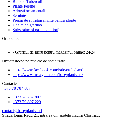
Bulbi si Tuberculi
Plante Perene
Arbusti ornamentali
Seminte
Preparate si ingrasaminte pentru plante
Unelte de gradina
Substraturi si pastile din torf
Ore de lucru
• Graficul de lucru pentru magazinul online: 24/24
Urmărește-ne pe rețelele de socializare!
https://www.facebook.com/babyorchidsmd
https://www.instagram.com/babyplantsmd/
Contacte
+373 78 787 807
+373 78 787 807
+373 79 807 229
contact@babyplants.md
Strada Ioana Radu 21, intrarea din spatele cladirii Chișinău,