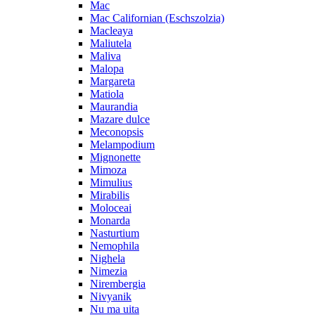
Mac
Mac Californian (Eschszolzia)
Macleaya
Maliutela
Maliva
Malopa
Margareta
Matiola
Maurandia
Mazare dulce
Meconopsis
Melampodium
Mignonette
Mimoza
Mimulius
Mirabilis
Moloceai
Monarda
Nasturtium
Nemophila
Nighela
Nimezia
Nirembergia
Nivyanik
Nu ma uita