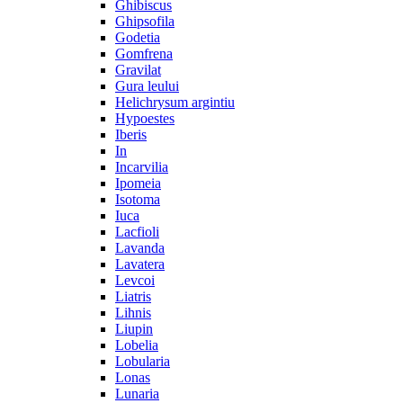
Ghibiscus
Ghipsofila
Godetia
Gomfrena
Gravilat
Gura leului
Helichrysum argintiu
Hypoestes
Iberis
In
Incarvilia
Ipomeia
Isotoma
Iuca
Lacfioli
Lavanda
Lavatera
Levcoi
Liatris
Lihnis
Liupin
Lobelia
Lobularia
Lonas
Lunaria