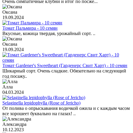
Очень симпатичные клубни и итог по посже...
Оксана
19.09.2024
Томат Пальмира - 10 семян
Вкусные, кожица твердая, урожайный сорт. ..
Оксана
19.09.2024
Томат Gardener's Sweetheart (Гарденерс Свит Харт) - 10 семян
Шикарный сорт. Очень сладкие. Обязательно на следующий
год посажу..
Алла
04.03.2024
Selaginella lepidophylla (Rose of Jericho)
От полива о опрыскавания водичкой ожила и с каждым часом
все хорошеет буквально на глазах! ..
Александра
10.12.2023