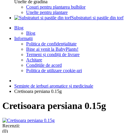
Unelte de gradina
Cosuri pentru plantarea bulbilor
Unelte pentru plantare
Substraturi si pastile din torf
Blog
Blog
Informaţii
Politica de confidențialitate
Bine ai venit la BabyPlants!
Termeni și condiții de livrare
Achitare
Condițiile de acord
Politica de utilizare cookie-uri
Semințe de ierburi aromatice și medicinale
Cretisoara persiana 0.15g
Cretisoara persiana 0.15g
Recenzii:
(0)