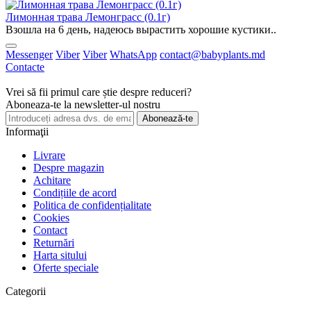
Лимонная трава Лемонграсс (0.1г)
Взошла на 6 день, надеюсь вырастить хорошие кустики..
Messenger
Viber
Viber
WhatsApp
contact@babyplants.md
Contacte
Vrei să fii primul care știe despre reduceri?
Aboneaza-te la newsletter-ul nostru
Abonează-te
Informaţii
Livrare
Despre magazin
Achitare
Condițiile de acord
Politica de confidențialitate
Cookies
Contact
Returnări
Harta sitului
Oferte speciale
Categorii