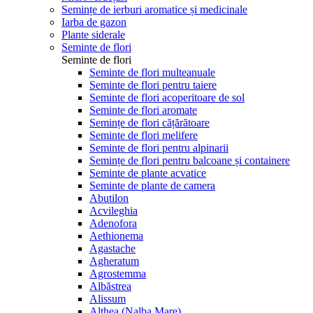
Semințe de ierburi aromatice și medicinale
Iarba de gazon
Plante siderale
Seminte de flori
Seminte de flori
Seminte de flori multeanuale
Seminte de flori pentru taiere
Seminte de flori acoperitoare de sol
Seminte de flori aromate
Semințe de flori cățărătoare
Seminte de flori melifere
Seminte de flori pentru alpinarii
Semințe de flori pentru balcoane și containere
Seminte de plante acvatice
Seminte de plante de camera
Abutilon
Acvileghia
Adenofora
Aethionema
Agastache
Agheratum
Agrostemma
Albăstrea
Alissum
Althea (Nalba Mare)