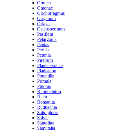
Obrieta
Omonac
Orichofragmus
Origanum
Orlaya
Osteospermum
Pasiflora
Pelargonia
Pentas
Perilla
Petunia
Piretrum
Plante exotice
Platicadon
Potentilla
Primula
Ptilotus
Rhodochiton
Ricin
Romanita
Rudbechia
Salipiglosis
Salvie
Santolina
Sanvitalia