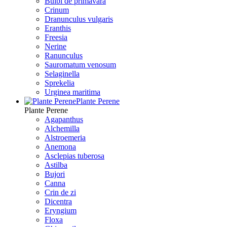
Bulbi de primavara
Crinum
Dranunculus vulgaris
Eranthis
Freesiа
Nerine
Ranunculus
Sauromatum venosum
Selaginella
Sprekelia
Urginea maritima
Plante Perene
Plante Perene
Agapanthus
Alchemilla
Alstroemeria
Anemona
Asclepias tuberosa
Astilba
Bujori
Canna
Crin de zi
Dicentra
Eryngium
Floxa