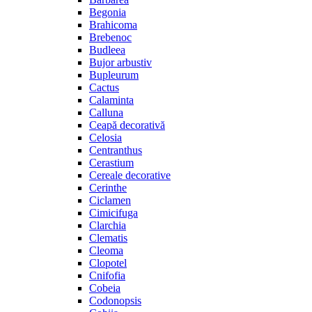
Begonia
Brahicoma
Brebenoc
Budleea
Bujor arbustiv
Bupleurum
Cactus
Calaminta
Calluna
Ceapă decorativă
Celosia
Centranthus
Cerastium
Cereale decorative
Cerinthe
Ciclamen
Cimicifuga
Clarchia
Clematis
Cleoma
Clopotel
Cnifofia
Cobeia
Codonopsis