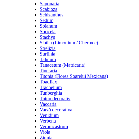
Saponaria
Scabioza
Schizanthus
Sedum
Solanum
Soricela
Stachys
Statita (Limonium / Chermec)
Strelizia
Surfinia
Talinum
Tanacetum (Matricaria)
Tineraria
Titonia (Florea Soarelui Mexicana)
Toadflax
Trachelium
Tunberghia
Tutun decorativ
Vaccaria
Varză decorativa
Venidium
Verbena
Veronicastrum
Viola
Zinnia