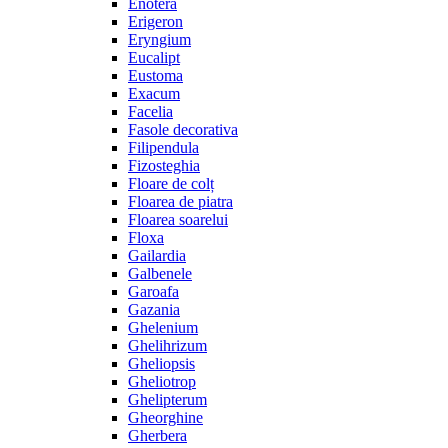
Enotera
Erigeron
Eryngium
Eucalipt
Eustoma
Exacum
Facelia
Fasole decorativa
Filipendula
Fizosteghia
Floare de colț
Floarea de piatra
Floarea soarelui
Floxa
Gailardia
Galbenele
Garoafa
Gazania
Ghelenium
Ghelihrizum
Gheliopsis
Gheliotrop
Ghelipterum
Gheorghine
Gherbera