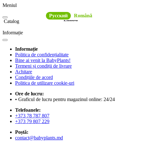
Meniul
Русский
Română
Limba
Catalog
Informație
Informație
Politica de confidențialitate
Bine ai venit la BabyPlants!
Termeni și condiții de livrare
Achitare
Condițiile de acord
Politica de utilizare cookie-uri
Ore de lucru:
• Graficul de lucru pentru magazinul online: 24/24
Telefoanele:
+373 78 787 807
+373 79 807 229
Poștă:
contact@babyplants.md