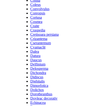
Cohiia
Coleus
Convolvulus
Coreopsis
Cortusa
Cosmea
Craite
Craspedia
Cretisoara persiana
Crizantema
Cserantemum
Cvamaclit
Dalea
Datura
Daucus
Delfinium
Delosperma
Dichondra
Didiscus
Dighitalis
Dimorfotica
Dolichos
Dorotheanthus
Dovleac decorativ
Echinacea