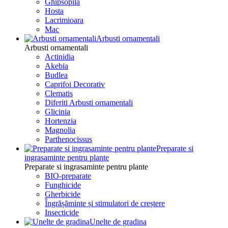
Ghipsopila
Hosta
Lacrimioara
Mac
Arbusti ornamentali
Arbusti ornamentali
Actinidia
Akebia
Budlea
Caprifoi Decorativ
Clematis
Diferiti Arbusti ornamentali
Glicinia
Hortenzia
Magnolia
Parthenocissus
Preparate si
ingrasaminte pentru plante
Preparate si ingrasaminte pentru plante
BIO-preparate
Funghicide
Gherbicide
Îngrășăminte și stimulatori de creștere
Insecticide
Unelte de gradina