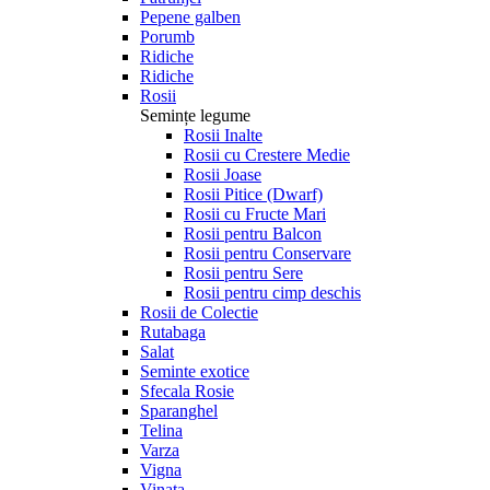
Pepene galben
Porumb
Ridiche
Ridiche
Rosii
Semințe legume
Rosii Inalte
Rosii cu Crestere Medie
Rosii Joase
Rosii Pitice (Dwarf)
Rosii cu Fructe Mari
Rosii pentru Balcon
Rosii pentru Conservare
Rosii pentru Sere
Rosii pentru cimp deschis
Rosii de Colectie
Rutabaga
Salat
Seminte exotice
Sfecala Rosie
Sparanghel
Telina
Varza
Vigna
Vinata