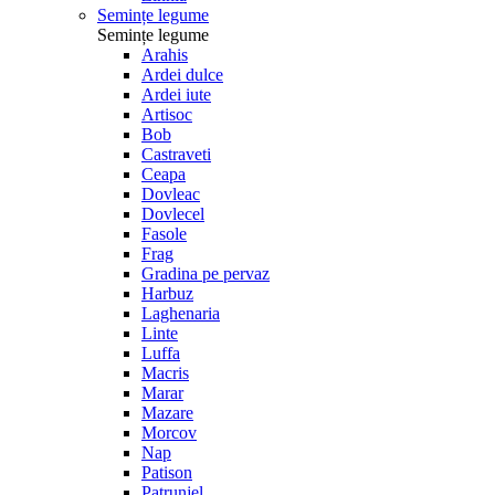
Semințe legume
Semințe legume
Arahis
Ardei dulce
Ardei iute
Artisoc
Bob
Castraveti
Ceapa
Dovleac
Dovlecel
Fasole
Frag
Gradina pe pervaz
Harbuz
Laghenaria
Linte
Luffa
Macris
Marar
Mazare
Morcov
Nap
Patison
Patrunjel