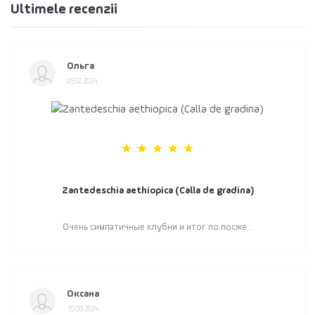
Ultimele recenzii
Ольга
05.12.2024
Zantedeschia aethiopica (Calla de gradina)
Очень симпатичные клубни и итог по посже...
Оксана
19.09.2024