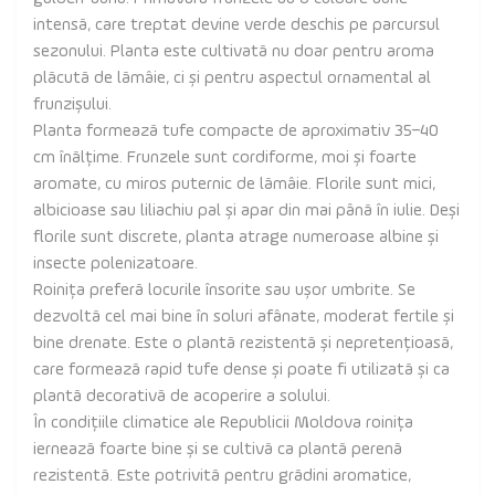
intensă, care treptat devine verde deschis pe parcursul
sezonului. Planta este cultivată nu doar pentru aroma
plăcută de lămâie, ci și pentru aspectul ornamental al
frunzișului.
Planta formează tufe compacte de aproximativ 35–40
cm înălțime. Frunzele sunt cordiforme, moi și foarte
aromate, cu miros puternic de lămâie. Florile sunt mici,
albicioase sau liliachiu pal și apar din mai până în iulie. Deși
florile sunt discrete, planta atrage numeroase albine și
insecte polenizatoare.
Roinița preferă locurile însorite sau ușor umbrite. Se
dezvoltă cel mai bine în soluri afânate, moderat fertile și
bine drenate. Este o plantă rezistentă și nepretențioasă,
care formează rapid tufe dense și poate fi utilizată și ca
plantă decorativă de acoperire a solului.
În condițiile climatice ale Republicii Moldova roinița
iernează foarte bine și se cultivă ca plantă perenă
rezistentă. Este potrivită pentru grădini aromatice,