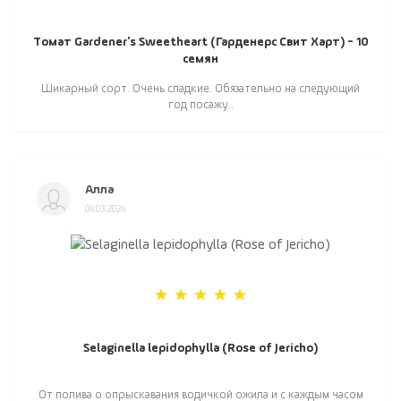
Томат Gardener's Sweetheart (Гарденерс Свит Харт) - 10
семян
Шикарный сорт. Очень сладкие. Обязательно на следующий
год посажу..
Алла
04.03.2024
Selaginella lepidophylla (Rose of Jericho)
От полива о опрыскавания водичкой ожила и с каждым часом