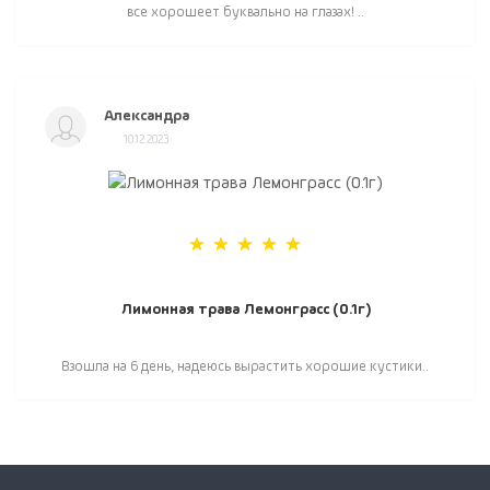
все хорошеет буквально на глазах! ..
Александра
10.12.2023
Лимонная трава Лемонграсс (0.1г)
Взошла на 6 день, надеюсь вырастить хорошие кустики..