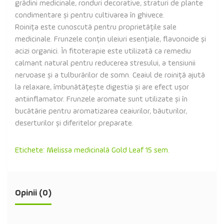
grădini medicinale, ronduri decorative, straturi de plante
condimentare și pentru cultivarea în ghivece.
Roinița este cunoscută pentru proprietățile sale
medicinale. Frunzele conțin uleiuri esențiale, flavonoide și
acizi organici. În fitoterapie este utilizată ca remediu
calmant natural pentru reducerea stresului, a tensiunii
nervoase și a tulburărilor de somn. Ceaiul de roiniță ajută
la relaxare, îmbunătățește digestia și are efect ușor
antiinflamator. Frunzele aromate sunt utilizate și în
bucătărie pentru aromatizarea ceaiurilor, băuturilor,
deserturilor și diferitelor preparate.
Etichete:
Melissa medicinală Gold Leaf 15 sem.
Opinii (0)