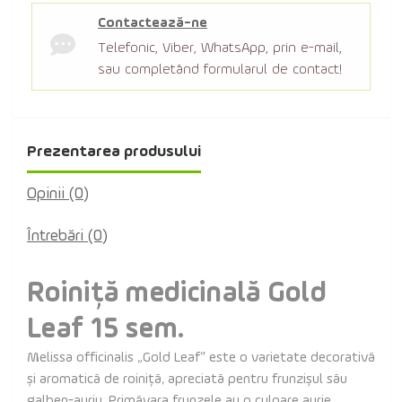
Contactează-ne
Telefonic, Viber, WhatsApp, prin e-mail,
sau completând formularul de contact!
Prezentarea produsului
Opinii (0)
Întrebări
(0)
Roiniță medicinală Gold
Leaf 1
5 sem.
Melissa officinalis „Gold Leaf” este o varietate decorativă
și aromatică de roiniță, apreciată pentru frunzișul său
galben-auriu. Primăvara frunzele au o culoare aurie