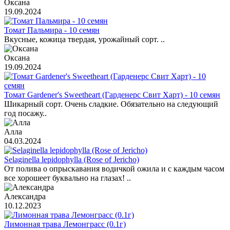
Оксана
19.09.2024
Томат Пальмира - 10 семян
Вкусные, кожица твердая, урожайный сорт. ..
Оксана
19.09.2024
Томат Gardener's Sweetheart (Гарденерс Свит Харт) - 10 семян
Шикарный сорт. Очень сладкие. Обязательно на следующий
год посажу..
Алла
04.03.2024
Selaginella lepidophylla (Rose of Jericho)
От полива о опрыскавания водичкой ожила и с каждым часом
все хорошеет буквально на глазах! ..
Александра
10.12.2023
Лимонная трава Лемонграсс (0.1г)