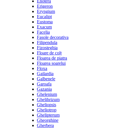
Enotera
Erigeron
Eryngium
Eucalipt
Eustoma
Exacum
Facelia
Fasole decorativa
Filipendula
Fizosteghia
Floare de colț
Floarea de piatra
Floarea soarelui
Floxa
Gailardia
Galbenele
Garoafa
Gazania
Ghelenium
Ghelihrizum
Gheliopsis
Gheliotrop
Ghelipterum
Gheorghine
Gherbera