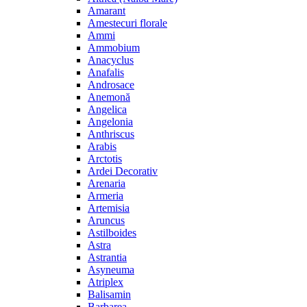
Amarant
Amestecuri florale
Ammi
Ammobium
Anacyclus
Anafalis
Androsace
Anemonă
Angelica
Angelonia
Anthriscus
Arabis
Arctotis
Ardei Decorativ
Arenaria
Armeria
Artemisia
Aruncus
Astilboides
Astra
Astrantia
Asyneuma
Atriplex
Balisamin
Barbarea