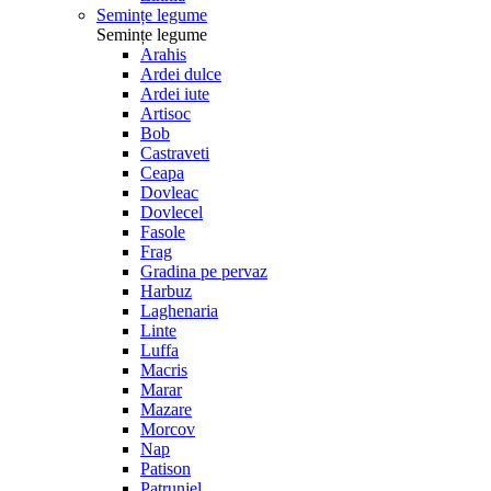
Semințe legume
Semințe legume
Arahis
Ardei dulce
Ardei iute
Artisoc
Bob
Castraveti
Ceapa
Dovleac
Dovlecel
Fasole
Frag
Gradina pe pervaz
Harbuz
Laghenaria
Linte
Luffa
Macris
Marar
Mazare
Morcov
Nap
Patison
Patrunjel