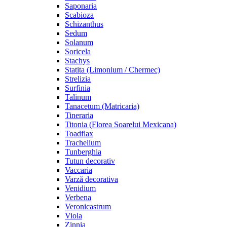
Saponaria
Scabioza
Schizanthus
Sedum
Solanum
Soricela
Stachys
Statita (Limonium / Chermec)
Strelizia
Surfinia
Talinum
Tanacetum (Matricaria)
Tineraria
Titonia (Florea Soarelui Mexicana)
Toadflax
Trachelium
Tunberghia
Tutun decorativ
Vaccaria
Varză decorativa
Venidium
Verbena
Veronicastrum
Viola
Zinnia