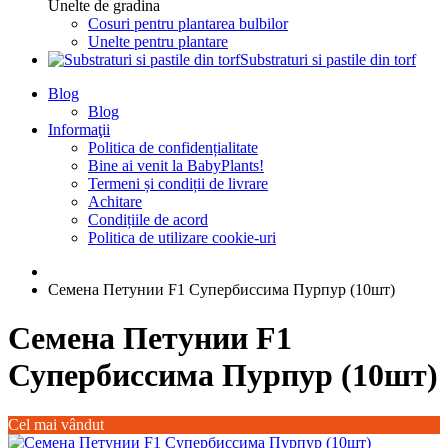
Unelte de gradina
Cosuri pentru plantarea bulbilor
Unelte pentru plantare
Substraturi si pastile din torf
Blog
Blog
Informaţii
Politica de confidențialitate
Bine ai venit la BabyPlants!
Termeni și condiții de livrare
Achitare
Condițiile de acord
Politica de utilizare cookie-uri
Семена Петунии F1 Супербиссима Пурпур (10шт)
Семена Петунии F1
Супербиссима Пурпур (10шт)
Cel mai vândut