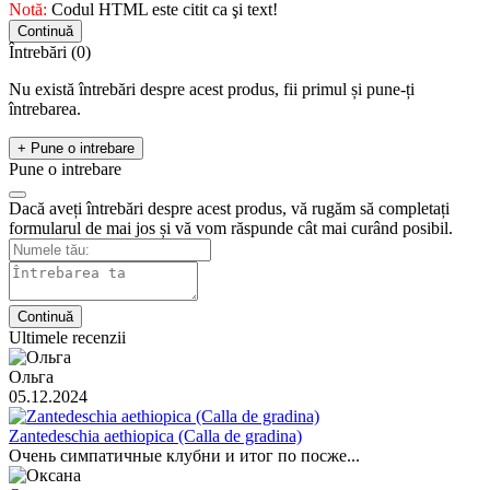
Notă:
Codul HTML este citit ca şi text!
Continuă
Întrebări
(0)
Nu există întrebări despre acest produs, fii primul și pune-ți
întrebarea.
+ Pune o intrebare
Pune o intrebare
Dacă aveți întrebări despre acest produs, vă rugăm să completați
formularul de mai jos și vă vom răspunde cât mai curând posibil.
Continuă
Ultimele recenzii
Ольга
05.12.2024
Zantedeschia aethiopica (Calla de gradina)
Очень симпатичные клубни и итог по посже...