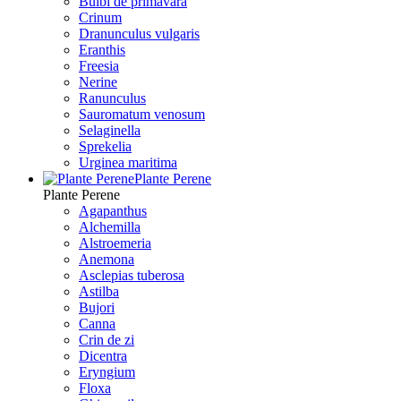
Bulbi de primavara
Crinum
Dranunculus vulgaris
Eranthis
Freesiа
Nerine
Ranunculus
Sauromatum venosum
Selaginella
Sprekelia
Urginea maritima
Plante Perene
Plante Perene
Agapanthus
Alchemilla
Alstroemeria
Anemona
Asclepias tuberosa
Astilba
Bujori
Canna
Crin de zi
Dicentra
Eryngium
Floxa