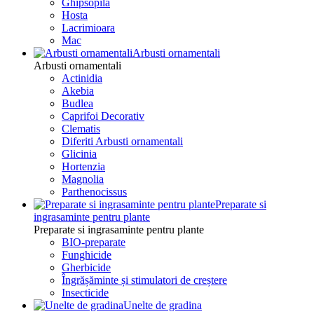
Ghipsopila
Hosta
Lacrimioara
Mac
Arbusti ornamentali
Arbusti ornamentali
Actinidia
Akebia
Budlea
Caprifoi Decorativ
Clematis
Diferiti Arbusti ornamentali
Glicinia
Hortenzia
Magnolia
Parthenocissus
Preparate si
ingrasaminte pentru plante
Preparate si ingrasaminte pentru plante
BIO-preparate
Funghicide
Gherbicide
Îngrășăminte și stimulatori de creștere
Insecticide
Unelte de gradina