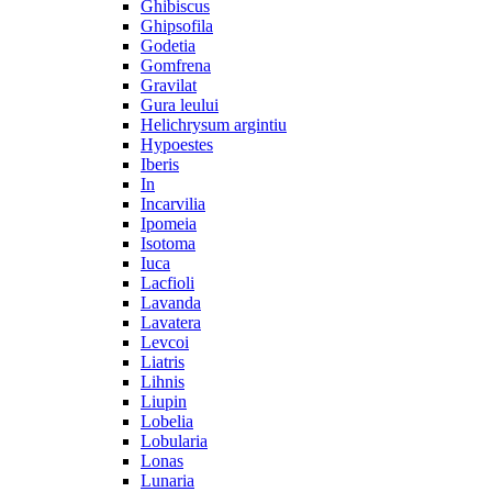
Ghibiscus
Ghipsofila
Godetia
Gomfrena
Gravilat
Gura leului
Helichrysum argintiu
Hypoestes
Iberis
In
Incarvilia
Ipomeia
Isotoma
Iuca
Lacfioli
Lavanda
Lavatera
Levcoi
Liatris
Lihnis
Liupin
Lobelia
Lobularia
Lonas
Lunaria