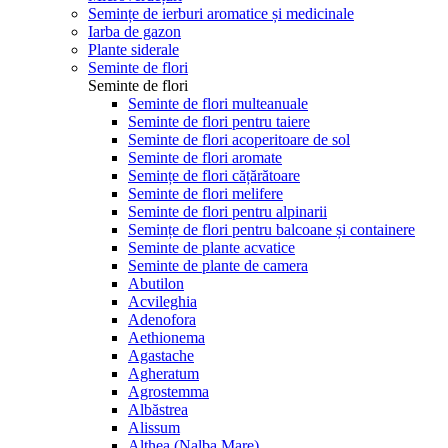
Semințe de ierburi aromatice și medicinale
Iarba de gazon
Plante siderale
Seminte de flori
Seminte de flori
Seminte de flori multeanuale
Seminte de flori pentru taiere
Seminte de flori acoperitoare de sol
Seminte de flori aromate
Semințe de flori cățărătoare
Seminte de flori melifere
Seminte de flori pentru alpinarii
Semințe de flori pentru balcoane și containere
Seminte de plante acvatice
Seminte de plante de camera
Abutilon
Acvileghia
Adenofora
Aethionema
Agastache
Agheratum
Agrostemma
Albăstrea
Alissum
Althea (Nalba Mare)