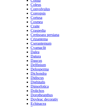
Cohiia
Coleus
Convolvulus
Coreopsis
Cortusa
Cosmea
Craite
Craspedia
Cretisoara persiana
Crizantema
Cserantemum
Cvamaclit
Dalea
Datura
Daucus
Delfinium
Delosperma
Dichondra
Didiscus
Dighitalis
Dimorfotica
Dolichos
Dorotheanthus
Dovleac decorativ
Echinacea