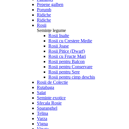
Pepene galben
Porumb
Ridiche
Ridiche
Rosii
Semințe legume
Rosii Inalte
Rosii cu Crestere Medie
Rosii Joase
Rosii Pitice (Dwarf)
Rosii cu Fructe Mari
Rosii pentru Balcon
Rosii pentru Conservare
Rosii pentru Sere
Rosii pentru cimp deschis
Rosii de Colectie
Rutabaga
Salat
Seminte exotice
Sfecala Rosie
Sparanghel
Telina
Varza
Vigna
Vinata