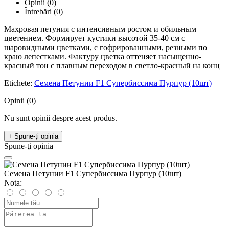
Opinii (0)
Întrebări
(0)
Махровая петуния с интенсивным ростом и обильным
цветением. Формирует кустики высотой 35-40 см с
шаровидными цветками, с гофрированными, резными по
краю лепестками. Фактуру цветка оттеняет насыщенно-
красный тон с плавным переходом в светло-красный на конц
Etichete:
Семена Петунии F1 Супербиссима Пурпур (10шт)
Opinii (0)
Nu sunt opinii despre acest produs.
+ Spune-ţi opinia
Spune-ţi opinia
Семена Петунии F1 Супербиссима Пурпур (10шт)
Nota: