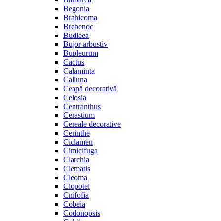
Begonia
Brahicoma
Brebenoc
Budleea
Bujor arbustiv
Bupleurum
Cactus
Calaminta
Calluna
Ceapă decorativă
Celosia
Centranthus
Cerastium
Cereale decorative
Cerinthe
Ciclamen
Cimicifuga
Clarchia
Clematis
Cleoma
Clopotel
Cnifofia
Cobeia
Codonopsis