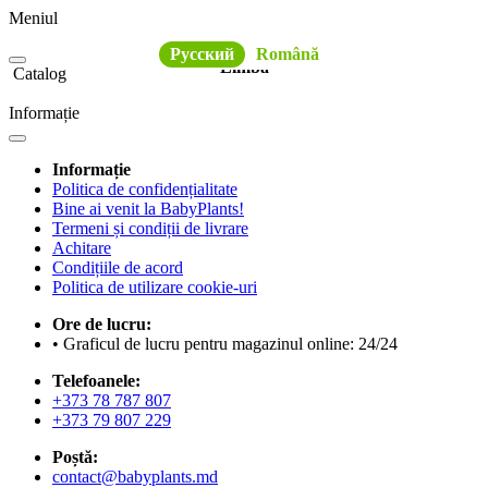
Meniul
Русский
Română
Limba
Catalog
Informație
Informație
Politica de confidențialitate
Bine ai venit la BabyPlants!
Termeni și condiții de livrare
Achitare
Condițiile de acord
Politica de utilizare cookie-uri
Ore de lucru:
• Graficul de lucru pentru magazinul online: 24/24
Telefoanele:
+373 78 787 807
+373 79 807 229
Poștă:
contact@babyplants.md