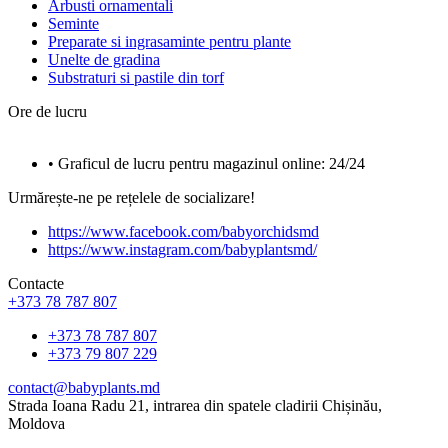
Arbusti ornamentali
Seminte
Preparate si ingrasaminte pentru plante
Unelte de gradina
Substraturi si pastile din torf
Ore de lucru
• Graficul de lucru pentru magazinul online: 24/24
Urmărește-ne pe rețelele de socializare!
https://www.facebook.com/babyorchidsmd
https://www.instagram.com/babyplantsmd/
Contacte
+373 78 787 807
+373 78 787 807
+373 79 807 229
contact@babyplants.md
Strada Ioana Radu 21, intrarea din spatele cladirii Chișinău,
Moldova