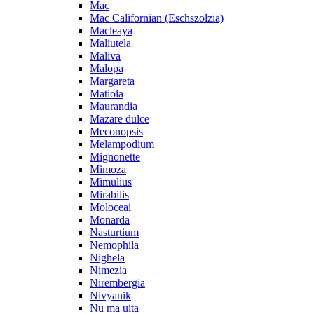
Mac
Mac Californian (Eschszolzia)
Macleaya
Maliutela
Maliva
Malopa
Margareta
Matiola
Maurandia
Mazare dulce
Meconopsis
Melampodium
Mignonette
Mimoza
Mimulius
Mirabilis
Moloceai
Monarda
Nasturtium
Nemophila
Nighela
Nimezia
Nirembergia
Nivyanik
Nu ma uita