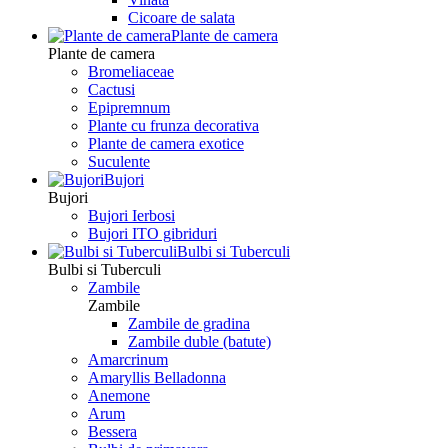
Сicoare de salata
Plante de camera
Plante de camera
Bromeliaceae
Cactusi
Epipremnum
Plante cu frunza decorativa
Plante de camera exotice
Suculente
Bujori
Bujori
Bujori Ierbosi
Bujori ITO gibriduri
Bulbi si Tuberculi
Bulbi si Tuberculi
Zambile
Zambile
Zambile de gradina
Zambile duble (batute)
Amarcrinum
Amaryllis Belladonna
Anemone
Arum
Bessera