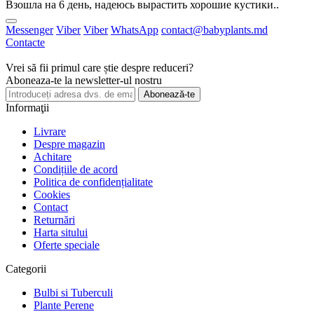
Взошла на 6 день, надеюсь вырастить хорошие кустики..
Messenger
Viber
Viber
WhatsApp
contact@babyplants.md
Contacte
Vrei să fii primul care știe despre reduceri?
Aboneaza-te la newsletter-ul nostru
Abonează-te
Informaţii
Livrare
Despre magazin
Achitare
Condițiile de acord
Politica de confidențialitate
Cookies
Contact
Returnări
Harta sitului
Oferte speciale
Categorii
Bulbi si Tuberculi
Plante Perene