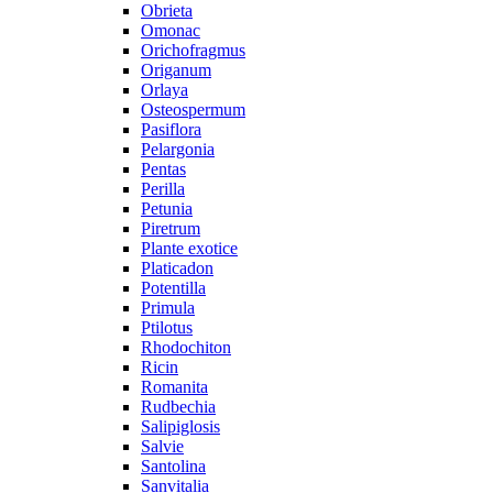
Obrieta
Omonac
Orichofragmus
Origanum
Orlaya
Osteospermum
Pasiflora
Pelargonia
Pentas
Perilla
Petunia
Piretrum
Plante exotice
Platicadon
Potentilla
Primula
Ptilotus
Rhodochiton
Ricin
Romanita
Rudbechia
Salipiglosis
Salvie
Santolina
Sanvitalia