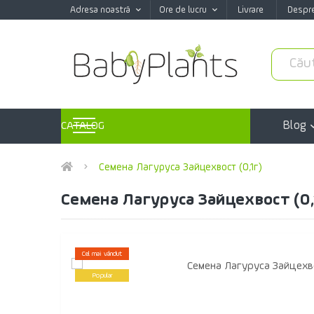
Adresa noastră
Ore de lucru
Livrare
Despr
Blog
CATALOG
Семена Лагуруса Зайцехвост (0,1г)
Семена Лагуруса Зайцехвост (0,
Cel mai vândut
Popular