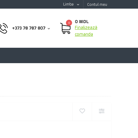
Limba
Contul meu
0 MDL
0
Finalizează
+373 78 787 807
comanda