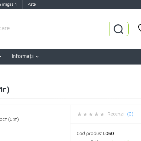
e magazin
Plată
Informaţii
1г)
Recenzii:
(0)
Cod produs:
L060