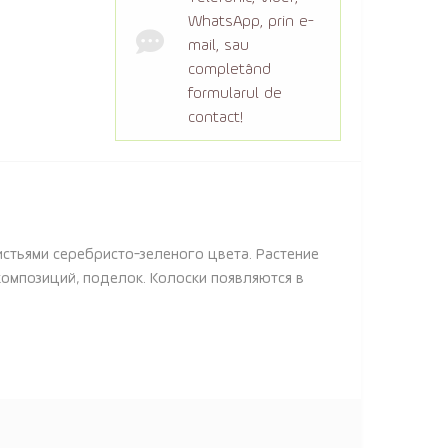
WhatsApp, prin e-
mail, sau
completând
formularul de
contact!
истьями серебристо-зеленого цвета. Растение
композиций, поделок. Колоски появляются в