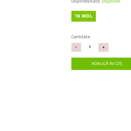
Disponibilitate:
Disponibil
16 MDL
Cantitate:
-
+
ADAUGĂ IN COŞ