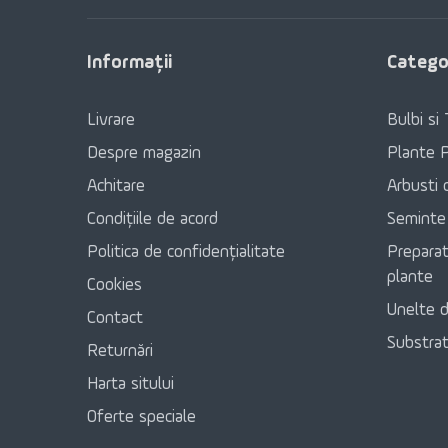
Informaţii
Categor
Livrare
Bulbi si 
Despre magazin
Plante 
Achitare
Arbusti 
Condițiile de acord
Seminte
Politica de confidențialitate
Preparat
plante
Cookies
Unelte d
Contact
Substratu
Returnări
Harta sitului
Oferte speciale