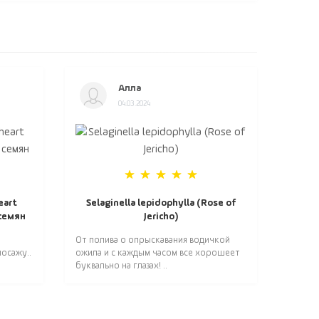
Алла
04.03.2024
eart
Selaginella lepidophylla (Rose of
 семян
Jericho)
От полива о опрыскавания водичкой
осажу..
ожила и с каждым часом все хорошеет
буквально на глазах! ..