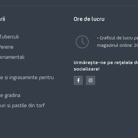
ii
Ore de lucru
Tuberculi
• Graficul de lucru 
magazinul online: 2
Perene
ornamentali
Urmărește-ne pe rețelele d
socializare!
e si ingrasaminte pentru
e gradina
ri si pastile din torf