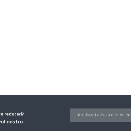
re reduceri?
ul nostru