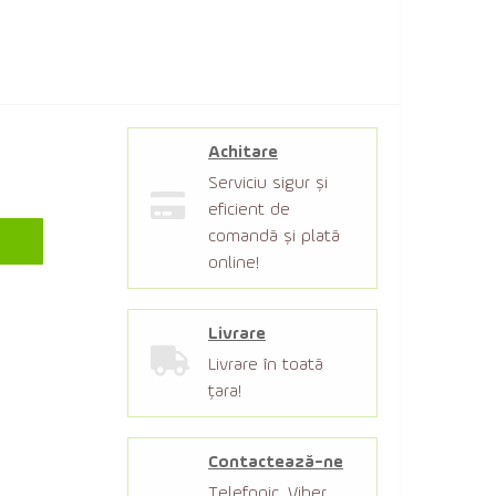
Achitare
Serviciu sigur şi
eficient de
comandă şi plată
online!
Livrare
Livrare în toată
țara!
Contactează-ne
Telefonic, Viber,