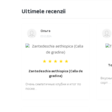
Ultimele recenzii
Ольга
05.12.2024
То
Zantedeschia aethiopica (Calla de
gradina)
Вкусны
сорт. ..
Очень симпатичные клубни и итог по
посже...