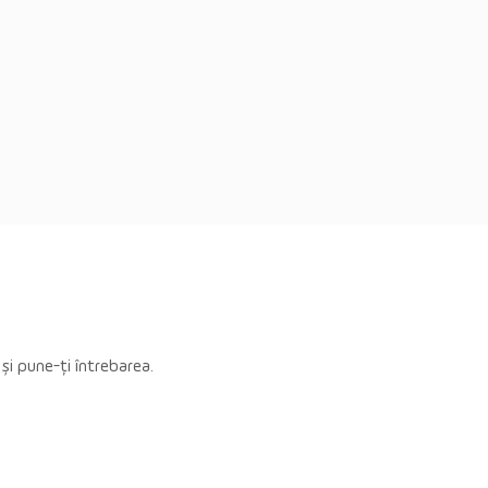
 și pune-ți întrebarea.