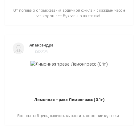
От полива о опрыскавания водичкой ожила и с каждым часом
все хорошеет буквально на глазах! ..
Александра
10.12.2023
Лимонная трава Лемонграсс (0.1г)
Взошла на 6 день, надеюсь вырастить хорошие кустики..