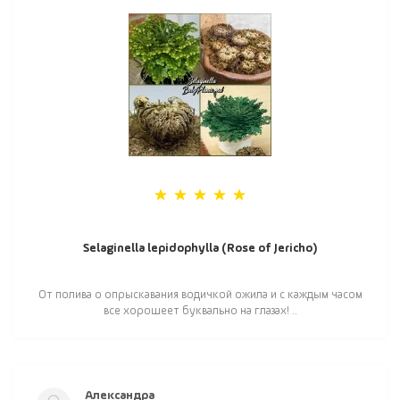
Selaginella lepidophylla (Rose of Jericho)
От полива о опрыскавания водичкой ожила и с каждым часом
все хорошеет буквально на глазах! ..
Александра