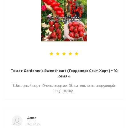
Томат Gardener's Sweetheart (Гарденерс Свит Харт) - 10
семян
Шикарный сорт. Очень сладкие. Обязательно на следующий
год посажу..
Алла
04.03.2024