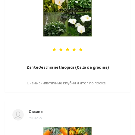
Zantedeschia aethiopica (Calla de gradina)
Очень симпатичные клубни и итог по посже...
Оксана
19.09.2024