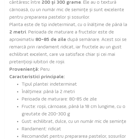
cântăresc între
200 și 300 grame
. Ele au o textură
cărnoasă, cu un număr mic de semințe și sunt excelente
pentru prepararea pastelor și sosurilor.
Planta este de tip indeterminat, cu o înălțime de până la
2 metri
. Perioada de maturare a fructelor este de
aproximativ
80-85 de zile
după semănare. Acest soi se
remarcă prin randament ridicat, iar fructele au un gust
echilibrat excelent, care va satisface chiar și cei mai
pretențioși iubitori de roșii.
Proveniență:
Peru.
Caracteristici principale:
Tipul plantei: indeterminat
Înălțimea: până la 2 metri
Perioada de maturare: 80-85 de zile
Fructe: roșii, cărnoase, până la 18 cm lungime, cu o
greutate de 200-300 g
Gust: echilibrat, dulce, cu un număr mic de semințe
Randament: ridicat
Recomandat pentru prepararea pastelor, sosurilor