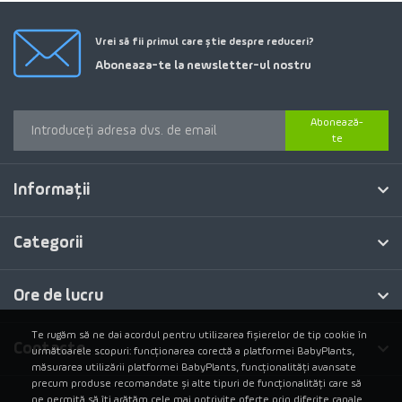
Vrei să fii primul care știe despre reduceri?
Aboneaza-te la newsletter-ul nostru
Abonează-
te
Informaţii
Categorii
Ore de lucru
Te rugăm să ne dai acordul pentru utilizarea fișierelor de tip cookie în
Contacte
următoarele scopuri: funcționarea corectă a platformei BabyPlants,
măsurarea utilizării platformei BabyPlants, funcționalități avansate
precum produse recomandate și alte tipuri de funcționalități care să
ne permită să îți arătăm cele mai potrivite oferte prin diferite canale