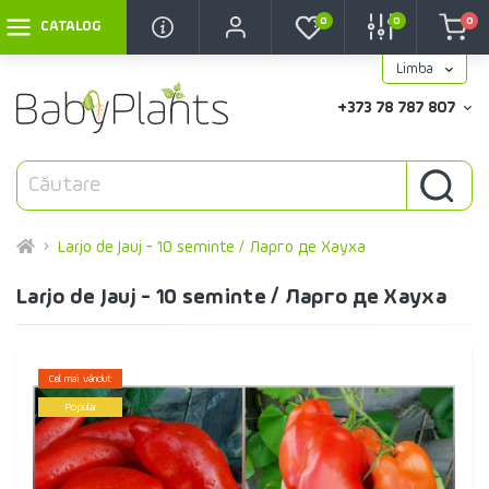
0
0
0
CATALOG
Limba
+373 78 787 807
Larjo de Jauj - 10 seminte / Ларго де Хауха
Larjo de Jauj - 10 seminte / Ларго де Хауха
Cel mai vândut
Popular