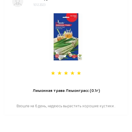
10.12.2023
Лимонная трава Лемонграсс (0.1г)
Взошла на 6 день, надеюсь вырастить хорошие кустики..