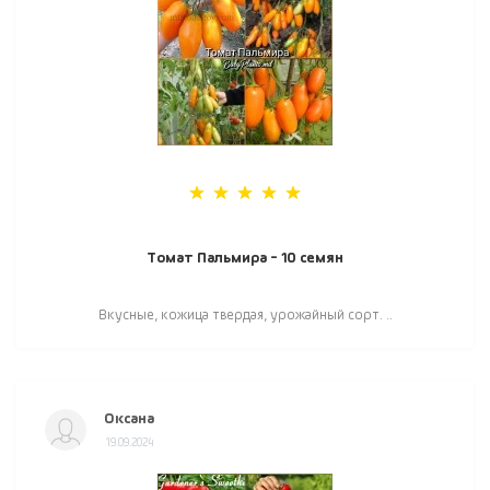
Томат Пальмира - 10 семян
Вкусные, кожица твердая, урожайный сорт. ..
Оксана
19.09.2024