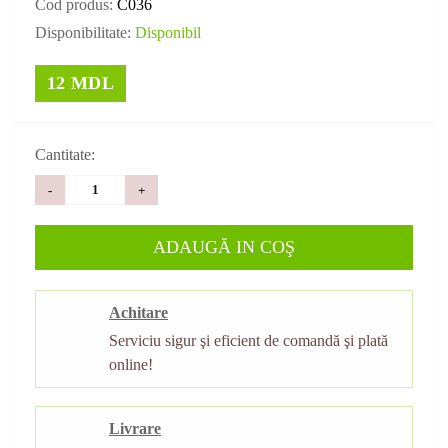
Cod produs:
C036
Disponibilitate:
Disponibil
12 MDL
Cantitate:
-
+
ADAUGĂ IN COŞ
Achitare
Serviciu sigur şi eficient de comandă şi plată
online!
Livrare