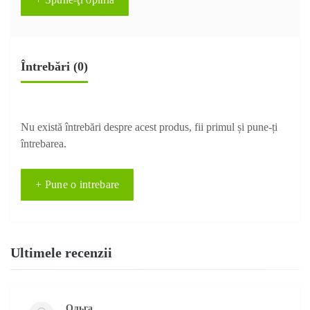
Întrebări
(0)
Nu există întrebări despre acest produs, fii primul și pune-ți
întrebarea.
+ Pune o intrebare
Ultimele recenzii
Ольга