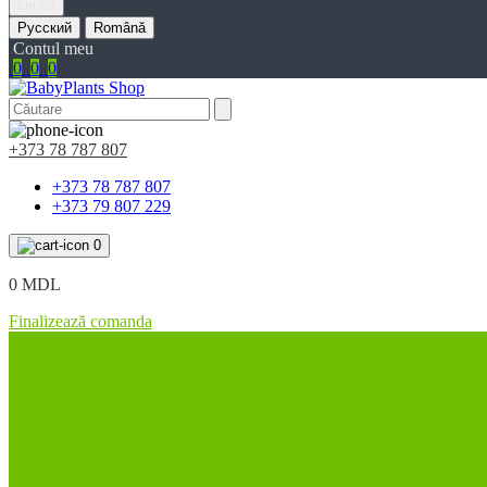
Limba
Русский
Română
Contul meu
0
0
0
+373 78 787 807
+373 78 787 807
+373 79 807 229
0
0 MDL
Finalizează comanda