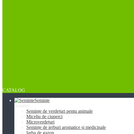
CATALOG
Seminte
Seminte
Semințe de verdețuri pentu animale
Miceliu de ciuperci
Microverdețuri
Semințe de ierburi aromatice și medicinale
Iarba de gazon