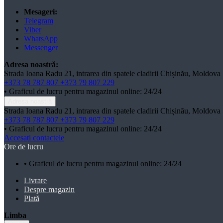
Mesageri:
Telegram
Viber
WhatsApp
Messenger
Adresa noastră:
Strada Ioana Radu 21, intrarea din spatele cladirii Chișinău, Moldova
+373 78 787 807
+373 79 807 229
• Graficul de lucru pentru magazinul online: 24/24
Adresa noastră
Strada Ioana Radu 21, intrarea din spatele cladirii Chișinău, Moldova
+373 78 787 807
+373 79 807 229
• Graficul de lucru pentru magazinul online: 24/24
Accesați contactele
Ore de lucru
• Graficul de lucru pentru magazinul online: 24/24
Livrare
Despre magazin
Plată
Limba