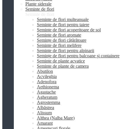
Plante siderale
Seminte de flori
Seminte de flori
Seminte de flori multeanuale
Seminte de flori pentru taiere
Seminte de flori acoperitoare de sol
Seminte de flori aromate
Semințe de flori cățărătoare
Seminte de flori melifere
Seminte de flori pentru alpinarii
Semințe de flori pentru balcoane și containere
Seminte de plante acvatice
Seminte de plante de camera
Abutilon
Acvileghia
Adenofora
Aethionema
Agastache
Agheratum
Agrostemma
Albăstrea
Alissum
Althea (Nalba Mare)
Amarant
Amestecuri florale