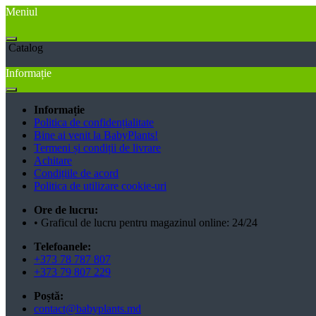
Meniul
Catalog
Informație
Informație
Politica de confidențialitate
Bine ai venit la BabyPlants!
Termeni și condiții de livrare
Achitare
Condițiile de acord
Politica de utilizare cookie-uri
Ore de lucru:
• Graficul de lucru pentru magazinul online: 24/24
Telefoanele:
+373 78 787 807
+373 79 807 229
Poștă:
contact@babyplants.md