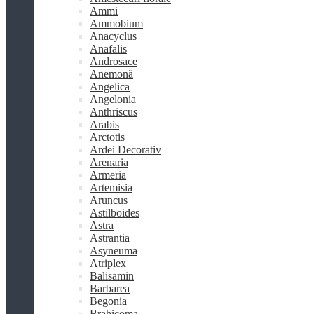
Ammi
Ammobium
Anacyclus
Anafalis
Androsace
Anemonă
Angelica
Angelonia
Anthriscus
Arabis
Arctotis
Ardei Decorativ
Arenaria
Armeria
Artemisia
Aruncus
Astilboides
Astra
Astrantia
Asyneuma
Atriplex
Balisamin
Barbarea
Begonia
Brahicoma