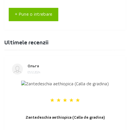
+ Pune o intrebare
Ultimele recenzii
Ольга
05.12.2024
Zantedeschia aethiopica (Calla de gradina)