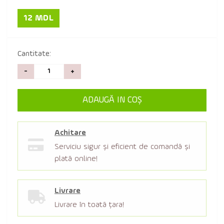
12 MDL
Cantitate:
-
+
ADAUGĂ IN COŞ
Achitare
Serviciu sigur şi eficient de comandă şi
plată online!
Livrare
Livrare în toată țara!