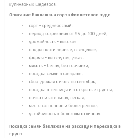
кулинарных шедевров.
Описание баклажана сорта Фиолетовое чудо
·
сорт - среднерослый;
·
период созревания от 95 до 100 дней;
·
урожайность - высокая;
·
плоды почти черные, глянцевые;
·
формы - вытянутая, узкая;
·
мякоть - белая, без горчинки;
·
посадка семян в феврале;
·
сбор урожая с июля по сентябрь;
·
посадка в теплицы и в открытые грунты;
·
почва питательная, легкая;
·
место солнечное и безветренное;
·
устойчивость к болезням отличная.
Посадка семян баклажан на рассаду и пересадка в
грунт