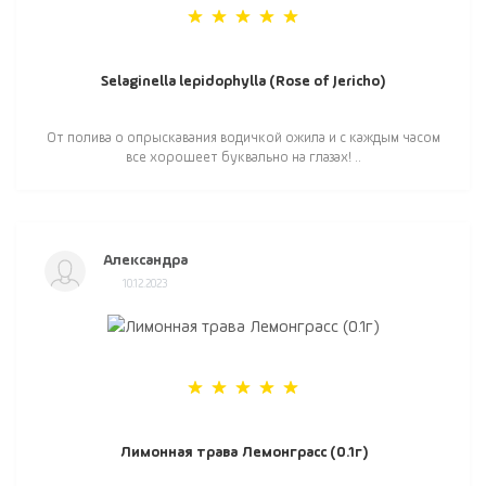
Selaginella lepidophylla (Rose of Jericho)
От полива о опрыскавания водичкой ожила и с каждым часом
все хорошеет буквально на глазах! ..
Александра
10.12.2023
Лимонная трава Лемонграсс (0.1г)