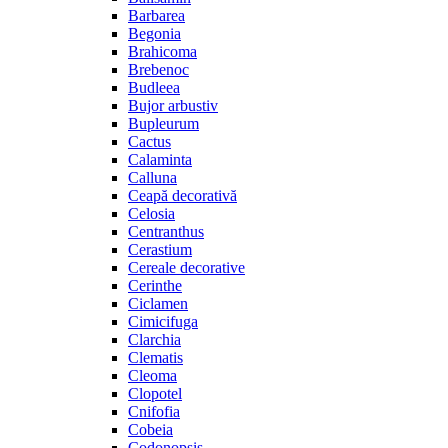
Barbarea
Begonia
Brahicoma
Brebenoc
Budleea
Bujor arbustiv
Bupleurum
Cactus
Calaminta
Calluna
Ceapă decorativă
Celosia
Centranthus
Cerastium
Cereale decorative
Cerinthe
Ciclamen
Cimicifuga
Clarchia
Clematis
Cleoma
Clopotel
Cnifofia
Cobeia
Codonopsis