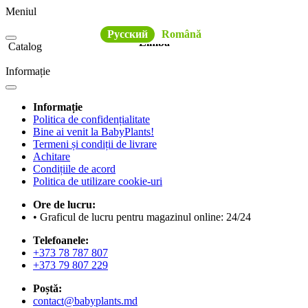
Meniul
Русский
Română
Limba
Catalog
Informație
Informație
Politica de confidențialitate
Bine ai venit la BabyPlants!
Termeni și condiții de livrare
Achitare
Condițiile de acord
Politica de utilizare cookie-uri
Ore de lucru:
• Graficul de lucru pentru magazinul online: 24/24
Telefoanele:
+373 78 787 807
+373 79 807 229
Poștă:
contact@babyplants.md