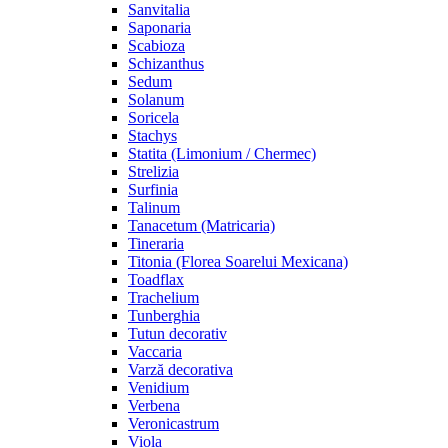
Sanvitalia
Saponaria
Scabioza
Schizanthus
Sedum
Solanum
Soricela
Stachys
Statita (Limonium / Chermec)
Strelizia
Surfinia
Talinum
Tanacetum (Matricaria)
Tineraria
Titonia (Florea Soarelui Mexicana)
Toadflax
Trachelium
Tunberghia
Tutun decorativ
Vaccaria
Varză decorativa
Venidium
Verbena
Veronicastrum
Viola