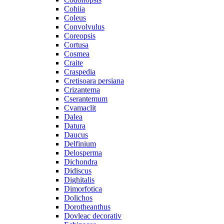
Cohiia
Coleus
Convolvulus
Coreopsis
Cortusa
Cosmea
Craite
Craspedia
Cretisoara persiana
Crizantema
Cserantemum
Cvamaclit
Dalea
Datura
Daucus
Delfinium
Delosperma
Dichondra
Didiscus
Dighitalis
Dimorfotica
Dolichos
Dorotheanthus
Dovleac decorativ