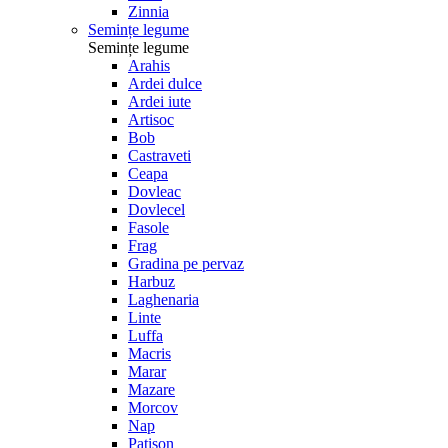
Zinnia
Semințe legume
Semințe legume
Arahis
Ardei dulce
Ardei iute
Artisoc
Bob
Castraveti
Ceapa
Dovleac
Dovlecel
Fasole
Frag
Gradina pe pervaz
Harbuz
Laghenaria
Linte
Luffa
Macris
Marar
Mazare
Morcov
Nap
Patison