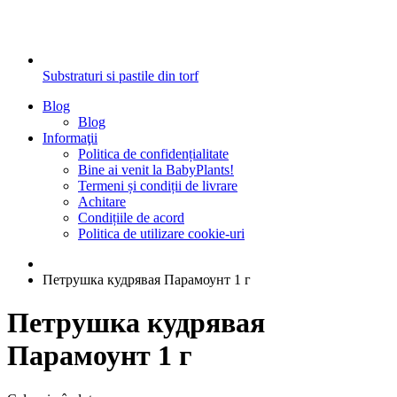
Substraturi si pastile din torf
Blog
Blog
Informaţii
Politica de confidențialitate
Bine ai venit la BabyPlants!
Termeni și condiții de livrare
Achitare
Condițiile de acord
Politica de utilizare cookie-uri
Петрушка кудрявая Парамоунт 1 г
Петрушка кудрявая
Парамоунт 1 г