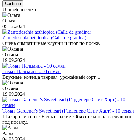
Continuă
Ultimele recenzii
Ольга
05.12.2024
Zantedeschia aethiopica (Calla de gradina)
Очень симпатичные клубни и итог по посже...
Оксана
19.09.2024
Томат Пальмира - 10 семян
Вкусные, кожица твердая, урожайный сорт. ..
Оксана
19.09.2024
Томат Gardener's Sweetheart (Гарденерс Свит Харт) - 10 семян
Шикарный сорт. Очень сладкие. Обязательно на следующий
год посажу..
Алла
04.03.2024