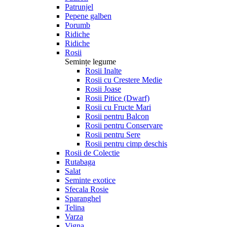
Patrunjel
Pepene galben
Porumb
Ridiche
Ridiche
Rosii
Semințe legume
Rosii Inalte
Rosii cu Crestere Medie
Rosii Joase
Rosii Pitice (Dwarf)
Rosii cu Fructe Mari
Rosii pentru Balcon
Rosii pentru Conservare
Rosii pentru Sere
Rosii pentru cimp deschis
Rosii de Colectie
Rutabaga
Salat
Seminte exotice
Sfecala Rosie
Sparanghel
Telina
Varza
Vigna