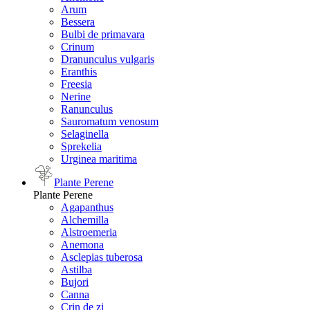
Arum
Bessera
Bulbi de primavara
Crinum
Dranunculus vulgaris
Eranthis
Freesiа
Nerine
Ranunculus
Sauromatum venosum
Selaginella
Sprekelia
Urginea maritima
Plante Perene
Plante Perene
Agapanthus
Alchemilla
Alstroemeria
Anemona
Asclepias tuberosa
Astilba
Bujori
Canna
Crin de zi