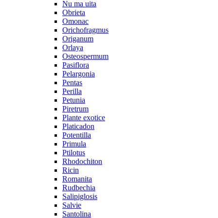
Nu ma uita
Obrieta
Omonac
Orichofragmus
Origanum
Orlaya
Osteospermum
Pasiflora
Pelargonia
Pentas
Perilla
Petunia
Piretrum
Plante exotice
Platicadon
Potentilla
Primula
Ptilotus
Rhodochiton
Ricin
Romanita
Rudbechia
Salipiglosis
Salvie
Santolina