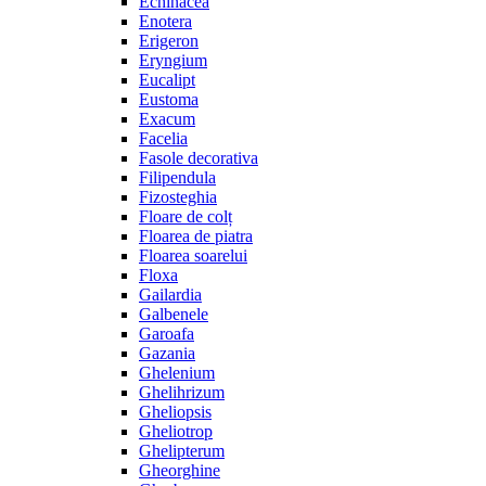
Echinacea
Enotera
Erigeron
Eryngium
Eucalipt
Eustoma
Exacum
Facelia
Fasole decorativa
Filipendula
Fizosteghia
Floare de colț
Floarea de piatra
Floarea soarelui
Floxa
Gailardia
Galbenele
Garoafa
Gazania
Ghelenium
Ghelihrizum
Gheliopsis
Gheliotrop
Ghelipterum
Gheorghine