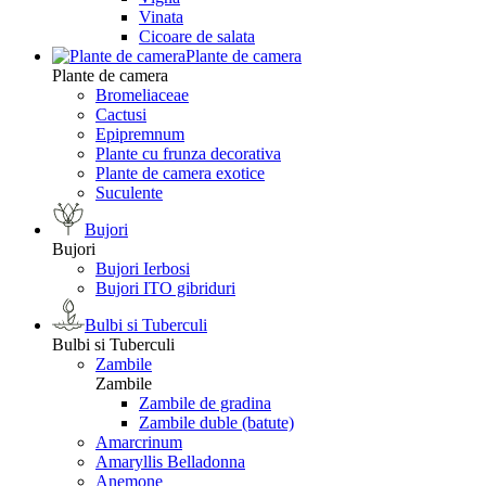
Vinata
Сicoare de salata
Plante de camera
Plante de camera
Bromeliaceae
Cactusi
Epipremnum
Plante cu frunza decorativa
Plante de camera exotice
Suculente
Bujori
Bujori
Bujori Ierbosi
Bujori ITO gibriduri
Bulbi si Tuberculi
Bulbi si Tuberculi
Zambile
Zambile
Zambile de gradina
Zambile duble (batute)
Amarcrinum
Amaryllis Belladonna
Anemone