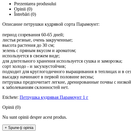
Prezentarea produsului
Opinii (0)
Întrebări
(0)
Описание петрушки кудрявой сорта Парамоунт:
период созревания 60-65 дней;
листья резные, очень закрученные;
высота растения до 30 см;
зелень с пряным вкусом и ароматом;
используется в свежем виде;
для длительного хранения используется сушка и заморозка;
сорт холодо - и засухоустойчив;
подходит для круглогодичного выращивания в теплицах и в сез
высадку начинают в первой половине весны;
петрушка предпочитает легкие, дренированные почвы с низкой
к заболеваниям склонностей нет.
Etichete:
Петрушка кудрявая Парамоунт 1 г
Opinii (0)
Nu sunt opinii despre acest produs.
+ Spune-ţi opinia