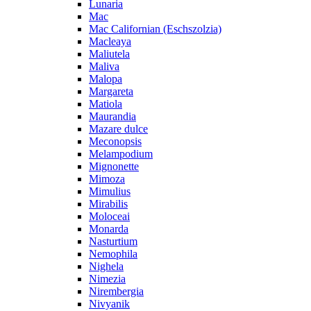
Lunaria
Mac
Mac Californian (Eschszolzia)
Macleaya
Maliutela
Maliva
Malopa
Margareta
Matiola
Maurandia
Mazare dulce
Meconopsis
Melampodium
Mignonette
Mimoza
Mimulius
Mirabilis
Moloceai
Monarda
Nasturtium
Nemophila
Nighela
Nimezia
Nirembergia
Nivyanik