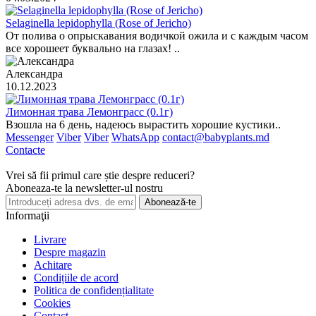
Selaginella lepidophylla (Rose of Jericho)
От полива о опрыскавания водичкой ожила и с каждым часом
все хорошеет буквально на глазах! ..
Александра
10.12.2023
Лимонная трава Лемонграсс (0.1г)
Взошла на 6 день, надеюсь вырастить хорошие кустики..
Messenger
Viber
Viber
WhatsApp
contact@babyplants.md
Contacte
Vrei să fii primul care știe despre reduceri?
Aboneaza-te la newsletter-ul nostru
Abonează-te
Informaţii
Livrare
Despre magazin
Achitare
Condițiile de acord
Politica de confidențialitate
Cookies
Contact