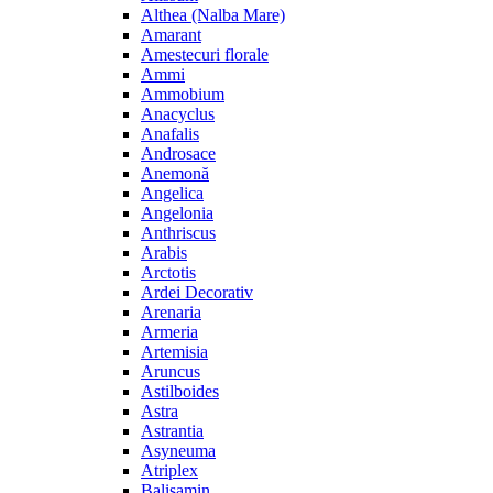
Althea (Nalba Mare)
Amarant
Amestecuri florale
Ammi
Ammobium
Anacyclus
Anafalis
Androsace
Anemonă
Angelica
Angelonia
Anthriscus
Arabis
Arctotis
Ardei Decorativ
Arenaria
Armeria
Artemisia
Aruncus
Astilboides
Astra
Astrantia
Asyneuma
Atriplex
Balisamin