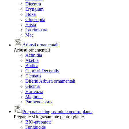
Dicentra
Eryngium
Floxa
Ghipsopila
Hosta
Lacrimioara
Mac
Arbusti ornamentali
Arbusti ornamentali
Actinidia
Akebia
Budlea
Caprifoi Decorativ
Clematis
Diferiti Arbusti ornamentali
Glicinia
Hortenzia
Magnolia
Parthenocissus
Preparate si ingrasaminte pentru plante
Preparate si ingrasaminte pentru plante
BIO-preparate
Funghicide