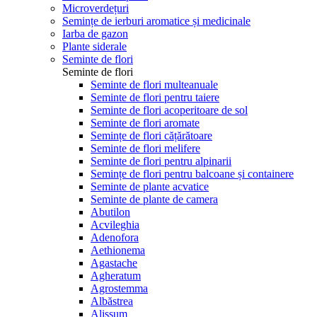
Microverdețuri
Semințe de ierburi aromatice și medicinale
Iarba de gazon
Plante siderale
Seminte de flori
Seminte de flori
Seminte de flori multeanuale
Seminte de flori pentru taiere
Seminte de flori acoperitoare de sol
Seminte de flori aromate
Semințe de flori cățărătoare
Seminte de flori melifere
Seminte de flori pentru alpinarii
Semințe de flori pentru balcoane și containere
Seminte de plante acvatice
Seminte de plante de camera
Abutilon
Acvileghia
Adenofora
Aethionema
Agastache
Agheratum
Agrostemma
Albăstrea
Alissum