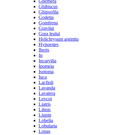
Gherbera
Ghibiscus
Ghipsofila
Godetia
Gomfrena
Gravilat
Gura leului
Helichrysum argintiu
Hypoestes
Iberis
In
Incarvilia
Ipomeia
Isotoma
Iuca
Lacfioli
Lavanda
Lavatera
Levcoi
Liatris
Lihnis
Liupin
Lobelia
Lobularia
Lonas