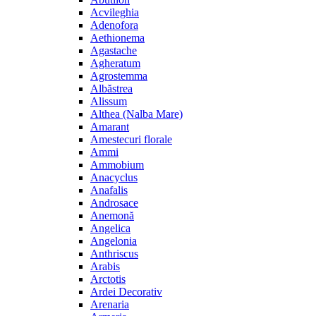
Acvileghia
Adenofora
Aethionema
Agastache
Agheratum
Agrostemma
Albăstrea
Alissum
Althea (Nalba Mare)
Amarant
Amestecuri florale
Ammi
Ammobium
Anacyclus
Anafalis
Androsace
Anemonă
Angelica
Angelonia
Anthriscus
Arabis
Arctotis
Ardei Decorativ
Arenaria