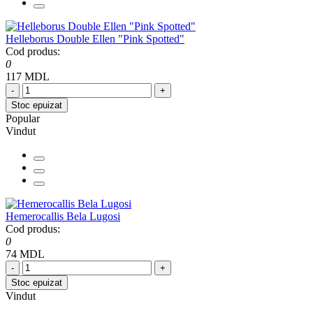
Helleborus Double Ellen "Pink Spotted"
Cod produs:
0
117 MDL
-
+
Stoc epuizat
Popular
Vindut
Hemerocallis Bela Lugosi
Cod produs:
0
74 MDL
-
+
Stoc epuizat
Vindut