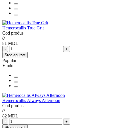
Hemerocallis True Grit
Cod produs:
0
81 MDL
-
+
Stoc epuizat
Popular
Vindut
Hemerocallis Always Afternoon
Cod produs:
0
82 MDL
-
+
Stoc epuizat