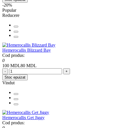
-20%
Popular
Reducere
Hemerocallis Blizzard Bay
Cod produs:
0
100 MDL
80 MDL
-
+
Stoc epuizat
Vindut
Hemerocallis Get Jiggy
Cod produs:
0