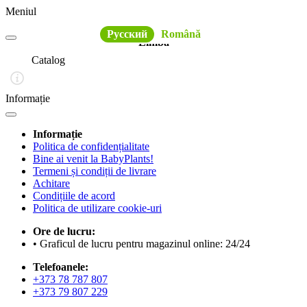
Meniul
Русский
Română
Limba
Catalog
Informație
Informație
Politica de confidențialitate
Bine ai venit la BabyPlants!
Termeni și condiții de livrare
Achitare
Condițiile de acord
Politica de utilizare cookie-uri
Ore de lucru:
• Graficul de lucru pentru magazinul online: 24/24
Telefoanele:
+373 78 787 807
+373 79 807 229