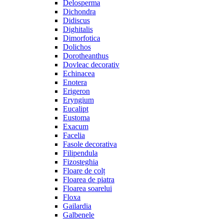
Delosperma
Dichondra
Didiscus
Dighitalis
Dimorfotica
Dolichos
Dorotheanthus
Dovleac decorativ
Echinacea
Enotera
Erigeron
Eryngium
Eucalipt
Eustoma
Exacum
Facelia
Fasole decorativa
Filipendula
Fizosteghia
Floare de colț
Floarea de piatra
Floarea soarelui
Floxa
Gailardia
Galbenele