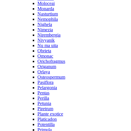
Moloceai
Monarda
Nasturtium
Nemophila
Nighela
Nimezia
Nirembergia
Nivyanik
Nu ma uita
Obrieta
Omonac
Orichofragmus
Origanum
Orlaya
Osteospermum
Pasiflora
Pelargonia
Pentas
Perilla
Petunia
Piretrum
Plante exotice
Platicadon
Potentilla
Primula