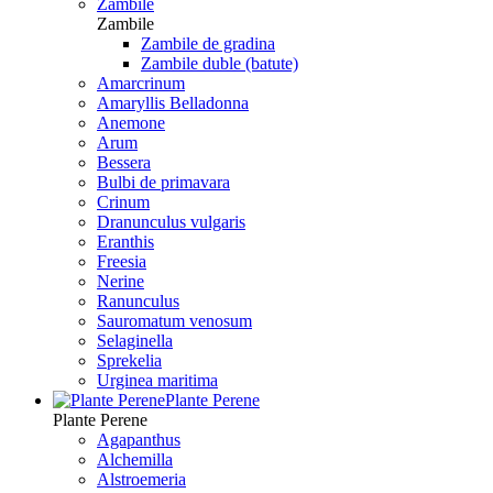
Zambile
Zambile
Zambile de gradina
Zambile duble (batute)
Amarcrinum
Amaryllis Belladonna
Anemone
Arum
Bessera
Bulbi de primavara
Crinum
Dranunculus vulgaris
Eranthis
Freesiа
Nerine
Ranunculus
Sauromatum venosum
Selaginella
Sprekelia
Urginea maritima
Plante Perene
Plante Perene
Agapanthus
Alchemilla
Alstroemeria