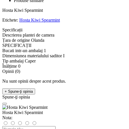
Produse similare
Hosta Kiwi Spearmint
Etichete:
Hosta Kiwi Spearmint
Specificații
Descrierea plantei de camera
Țara de origine
Olanda
SPECIFICAȚII
Bucati intr-un ambalaj
1
Dimensiunea materialului saditor
I
Tip ambalaj
Caper
Înălțime
0
Opinii (0)
Nu sunt opinii despre acest produs.
+ Spune-ţi opinia
Spune-ţi opinia
Hosta Kiwi Spearmint
Nota: