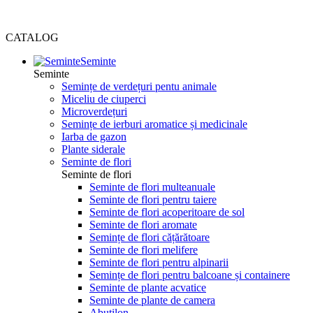
CATALOG
Seminte
Seminte
Semințe de verdețuri pentu animale
Miceliu de ciuperci
Microverdețuri
Semințe de ierburi aromatice și medicinale
Iarba de gazon
Plante siderale
Seminte de flori
Seminte de flori
Seminte de flori multeanuale
Seminte de flori pentru taiere
Seminte de flori acoperitoare de sol
Seminte de flori aromate
Semințe de flori cățărătoare
Seminte de flori melifere
Seminte de flori pentru alpinarii
Semințe de flori pentru balcoane și containere
Seminte de plante acvatice
Seminte de plante de camera
Abutilon