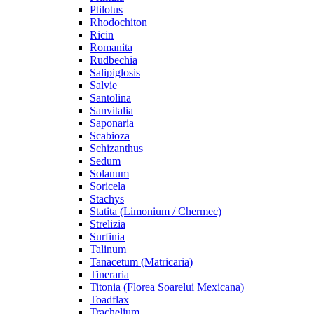
Ptilotus
Rhodochiton
Ricin
Romanita
Rudbechia
Salipiglosis
Salvie
Santolina
Sanvitalia
Saponaria
Scabioza
Schizanthus
Sedum
Solanum
Soricela
Stachys
Statita (Limonium / Chermec)
Strelizia
Surfinia
Talinum
Tanacetum (Matricaria)
Tineraria
Titonia (Florea Soarelui Mexicana)
Toadflax
Trachelium