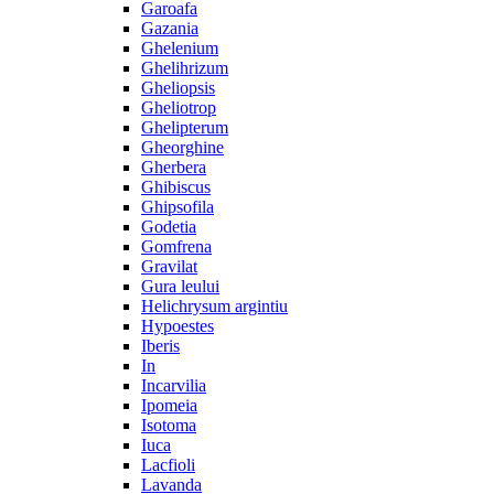
Garoafa
Gazania
Ghelenium
Ghelihrizum
Gheliopsis
Gheliotrop
Ghelipterum
Gheorghine
Gherbera
Ghibiscus
Ghipsofila
Godetia
Gomfrena
Gravilat
Gura leului
Helichrysum argintiu
Hypoestes
Iberis
In
Incarvilia
Ipomeia
Isotoma
Iuca
Lacfioli
Lavanda