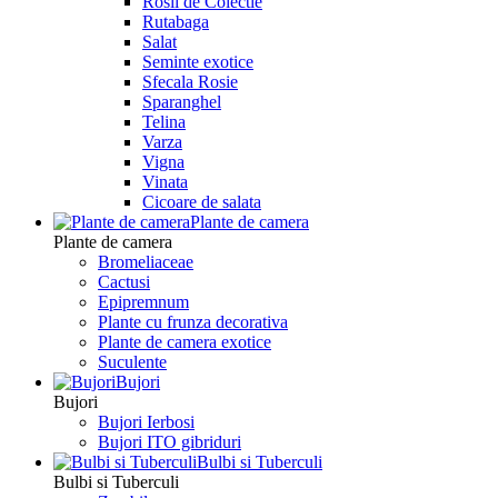
Rosii de Colectie
Rutabaga
Salat
Seminte exotice
Sfecala Rosie
Sparanghel
Telina
Varza
Vigna
Vinata
Сicoare de salata
Plante de camera
Plante de camera
Bromeliaceae
Cactusi
Epipremnum
Plante cu frunza decorativa
Plante de camera exotice
Suculente
Bujori
Bujori
Bujori Ierbosi
Bujori ITO gibriduri
Bulbi si Tuberculi
Bulbi si Tuberculi