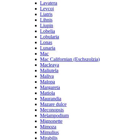
Lavatera
Levcoi
Liatris
Lihnis
Liupin
Lobelia
Lobularia
Lonas
Lunaria
Mac
Mac Californian (Eschszolzia)
Macleaya
Maliutela
Maliva
Malopa
Margareta
Matiola
Maurandia
Mazare dulce
Meconopsis
Melampodium
Mignonette
Mimoza
Mimulius
Mirabilis