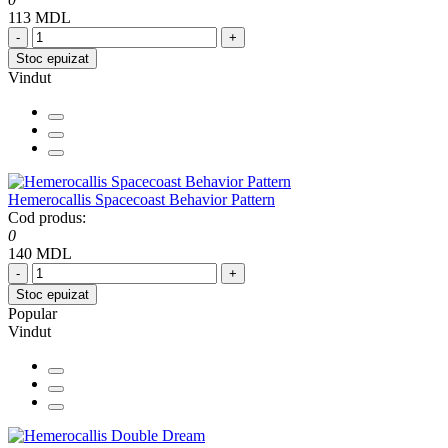
113 MDL
-
+
Stoc epuizat
Vindut
Hemerocallis Spacecoast Behavior Pattern
Cod produs:
0
140 MDL
-
+
Stoc epuizat
Popular
Vindut