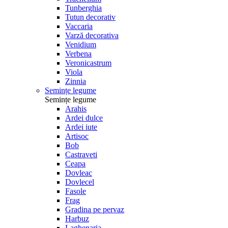
Tunberghia
Tutun decorativ
Vaccaria
Varză decorativa
Venidium
Verbena
Veronicastrum
Viola
Zinnia
Semințe legume
Semințe legume
Arahis
Ardei dulce
Ardei iute
Artisoc
Bob
Castraveti
Ceapa
Dovleac
Dovlecel
Fasole
Frag
Gradina pe pervaz
Harbuz
Laghenaria