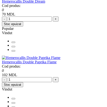
Hemerocallis Double Dream
Cod produs:
0
70 MDL
-
+
Stoc epuizat
Popular
Vindut
Hemerocallis Double Paprika Flame
Cod produs:
0
102 MDL
-
+
Stoc epuizat
Vindut