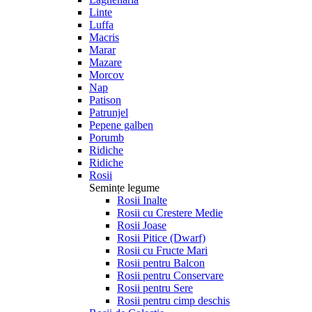
Linte
Luffa
Macris
Marar
Mazare
Morcov
Nap
Patison
Patrunjel
Pepene galben
Porumb
Ridiche
Ridiche
Rosii
Semințe legume
Rosii Inalte
Rosii cu Crestere Medie
Rosii Joase
Rosii Pitice (Dwarf)
Rosii cu Fructe Mari
Rosii pentru Balcon
Rosii pentru Conservare
Rosii pentru Sere
Rosii pentru cimp deschis