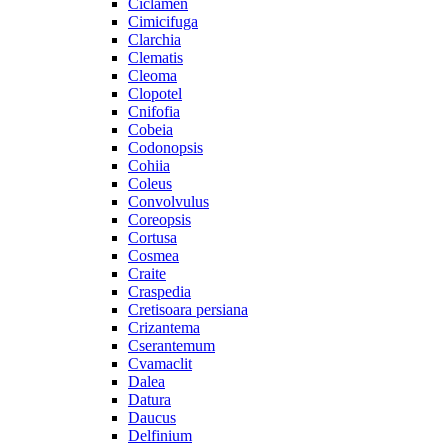
Ciclamen
Cimicifuga
Clarchia
Clematis
Cleoma
Clopotel
Cnifofia
Cobeia
Codonopsis
Cohiia
Coleus
Convolvulus
Coreopsis
Cortusa
Cosmea
Craite
Craspedia
Cretisoara persiana
Crizantema
Cserantemum
Cvamaclit
Dalea
Datura
Daucus
Delfinium