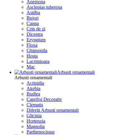
Anemona
Asclepias tuberosa
Astilba
Bujori
Canna
Crin de zi
Dicentra
Eryngium
Floxa
Ghipsopila
Hosta
Lacrimioara
Mac
Arbusti ornamentali
Arbusti ornamentali
Actinidia
Akebia
Budlea
Caprifoi Decorativ
Clematis
Diferiti Arbusti ornamentali
Glicinia
Hortenzia
Magnolia
Parthenocissus