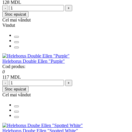
128 MDL
-
+
Stoc epuizat
Cel mai vândut
Vindut
Heleborus Double Ellen "Purple"
Cod produs:
0
117 MDL
-
+
Stoc epuizat
Cel mai vândut
Heleborus Doube Ellen "Spotted White"