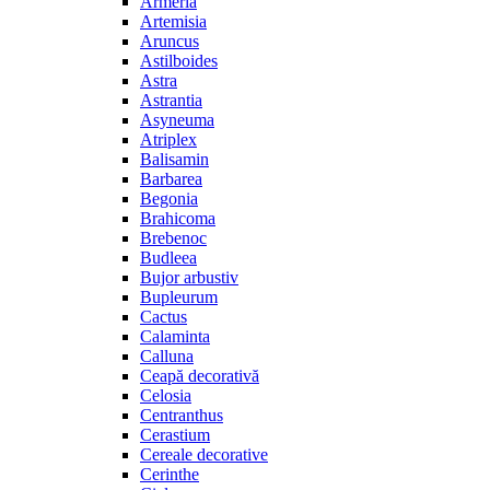
Armeria
Artemisia
Aruncus
Astilboides
Astra
Astrantia
Asyneuma
Atriplex
Balisamin
Barbarea
Begonia
Brahicoma
Brebenoc
Budleea
Bujor arbustiv
Bupleurum
Cactus
Calaminta
Calluna
Ceapă decorativă
Celosia
Centranthus
Cerastium
Cereale decorative
Cerinthe