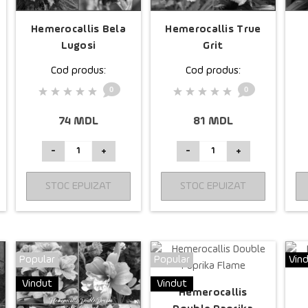
Hemerocallis Bela
Hemerocallis True
Lugosi
Grit
Cod produs:
Cod produs:
0
0
74 MDL
81 MDL
-
+
-
+
STOC EPUIZAT
STOC EPUIZAT
Popular
Popular
Vin
Vindut
Vindut
Hemerocallis