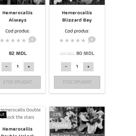
Hemerocallis
Hemerocallis
Always
Blizzard Bay
Afternoon
Cod produs:
Cod produs:
0
0
82 MDL
80 MDL
100 MDL
-
+
-
+
STOC EPUIZAT
STOC EPUIZAT
dut
-23%
Popular
Hemerocallis