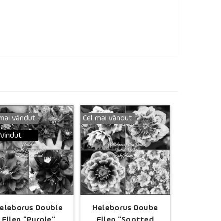
 mai vândut
Cel mai vândut
Vindut
eleborus Double
Heleborus Doube
Ellen "Purple"
Ellen "Spotted