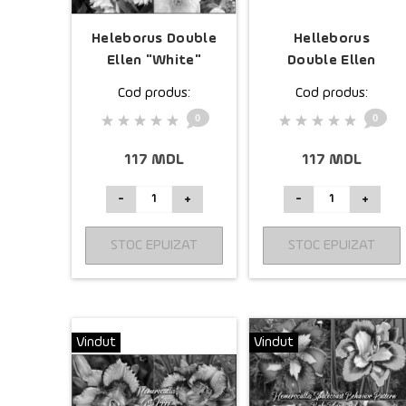
Heleborus Double
Helleborus
Ellen "White"
Double Ellen
"Pink Spotted"
Cod produs:
Cod produs:
0
0
117 MDL
117 MDL
-
+
-
+
STOC EPUIZAT
STOC EPUIZAT
Vindut
Vindut