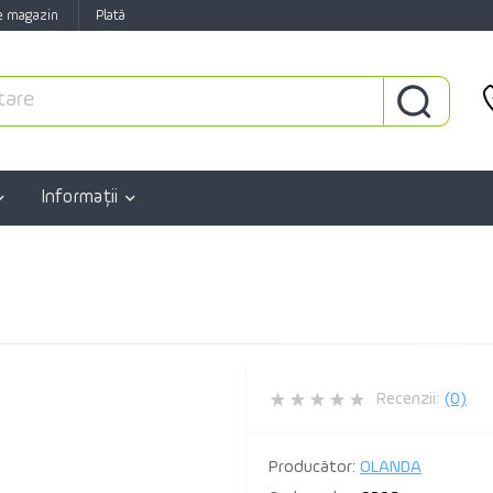
e magazin
Plată
Informaţii
Recenzii:
(0)
Producător:
OLANDA