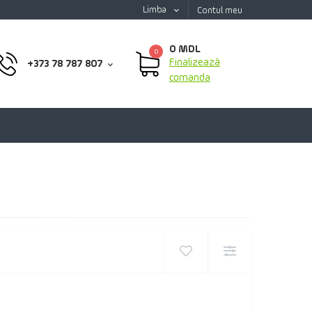
Limba
Contul meu
0 MDL
0
Finalizează
+373 78 787 807
comanda