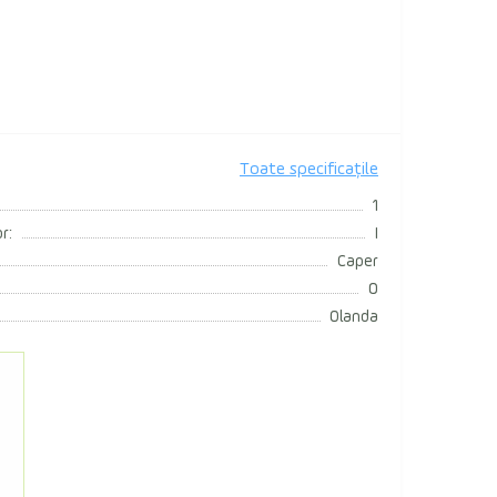
Toate specificațile
1
r:
I
Caper
0
Olanda