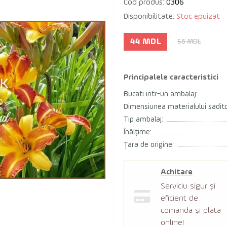
Cod produs:
0306
Disponibilitate:
Stoc epuizat
44 MDL
56 MDL
Principalele caracteristici
Bucati intr-un ambalaj:
Dimensiunea materialului sadito
Tip ambalaj:
Înălțime:
Țara de origine:
Achitare
Serviciu sigur şi
eficient de
comandă şi plată
online!