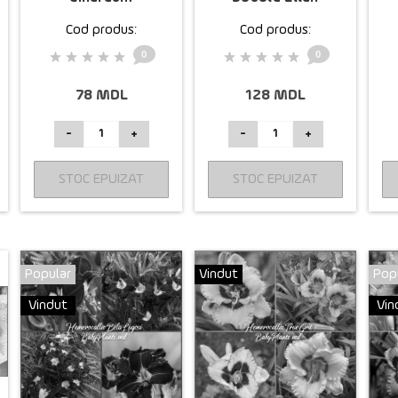
Southcombe
"Pink"
Cod produs:
Cod produs:
Double
0
0
78 MDL
128 MDL
-
+
-
+
STOC EPUIZAT
STOC EPUIZAT
Popular
Vindut
Pop
Vindut
Vin