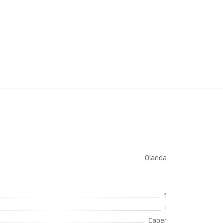
Olanda
1
I
Caper