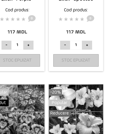
White"
Cod produs:
Cod produs:
0
0
117 MDL
117 MDL
-
+
-
+
STOC EPUIZAT
STOC EPUIZAT
ular
-20%
dut
Popular
Reducere