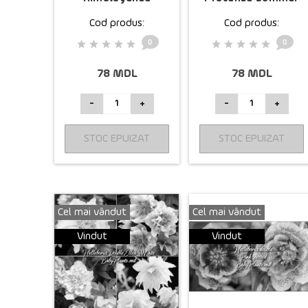
Plenum
Skies
Cod produs:
Cod produs:
0
0
78 MDL
78 MDL
-
+
-
+
STOC EPUIZAT
STOC EPUIZAT
Cel mai vândut
Cel mai vândut
Vindut
Vindut