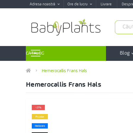
Adresa noastră
Ore de lucru
Livrare
Despr
Blog
CATALOG
Hemerocallis Frans Hals
Hemerocallis Frans Hals
-21%
Popular
Reducere