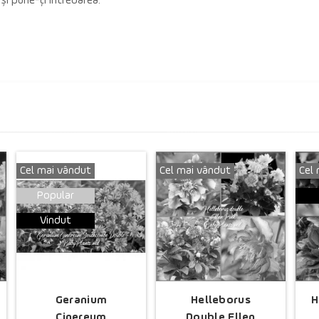
 și pune-ți întrebarea.
Cel mai vândut
Cel mai vândut
Cel
Popular
Vindut
Geranium
Helleborus
H
Cinereum
Double Ellen