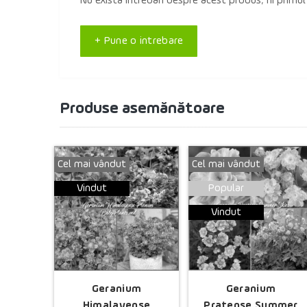
Nu există întrebări despre acest produs, fii primul
+ Pune o intrebare
Produse asemănătoare
Cel mai vândut
Cel mai vândut
Vindut
Popular
Vindut
Geranium
Geranium
Himalayense
Pratense Summer