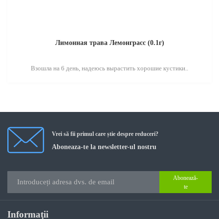
Лимонная трава Лемонграсс (0.1г)
Взошла на 6 день, надеюсь вырастить хорошие кустики..
Vrei să fii primul care știe despre reduceri?
Aboneaza-te la newsletter-ul nostru
Abonează-
te
Informaţii