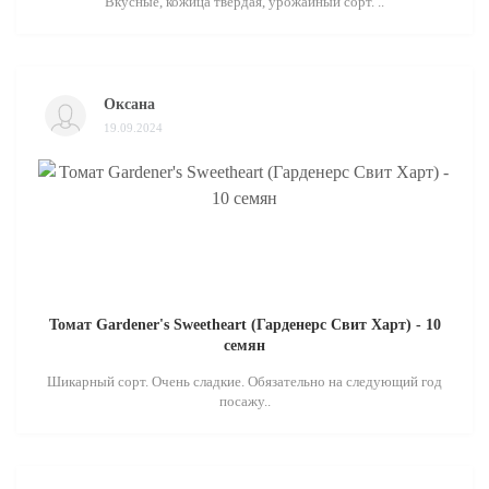
Вкусные, кожица твердая, урожайный сорт. ..
Оксана
19.09.2024
Томат Gardener's Sweetheart (Гарденерс Свит Харт) - 10
семян
Шикарный сорт. Очень сладкие. Обязательно на следующий год
посажу..