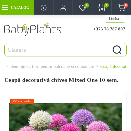
0
0
0
CATALOG
Limba
+373 78 787 807
Semințe de flori pentru balcoane și containere
Ceapă decorativ
Ceapă decorativă chives Mixed One 10 sem.
Cel mai vândut