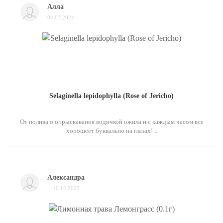
Алла
04.03.2024
Selaginella lepidophylla (Rose of Jericho)
От полива о опрыскавания водичкой ожила и с каждым часом все
хорошеет буквально на глазах! ..
Александра
10.12.2023