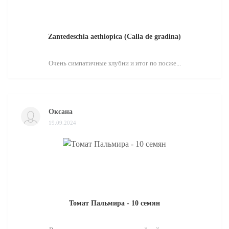
Zantedeschia aethiopica (Calla de gradina)
Очень симпатичные клубни и итог по посже...
Оксана
19.09.2024
Томат Пальмира - 10 семян