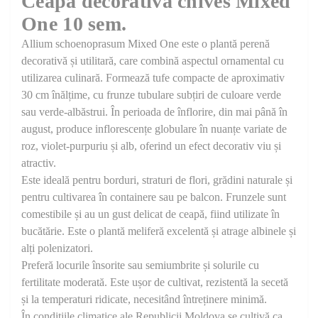
Ceapă decorativă chives Mixed
One 10 sem.
Allium schoenoprasum Mixed One este o plantă perenă
decorativă și utilitară, care combină aspectul ornamental cu
utilizarea culinară. Formează tufe compacte de aproximativ
30 cm înălțime, cu frunze tubulare subțiri de culoare verde
sau verde-albăstrui. În perioada de înflorire, din mai până în
august, produce inflorescențe globulare în nuanțe variate de
roz, violet-purpuriu și alb, oferind un efect decorativ viu și
atractiv.
Este ideală pentru borduri, straturi de flori, grădini naturale și
pentru cultivarea în containere sau pe balcon. Frunzele sunt
comestibile și au un gust delicat de ceapă, fiind utilizate în
bucătărie. Este o plantă meliferă excelentă și atrage albinele și
alți polenizatori.
Preferă locurile însorite sau semiumbrite și solurile cu
fertilitate moderată. Este ușor de cultivat, rezistentă la secetă
și la temperaturi ridicate, necesitând întreținere minimă.
În condițiile climatice ale Republicii Moldova se cultivă ca